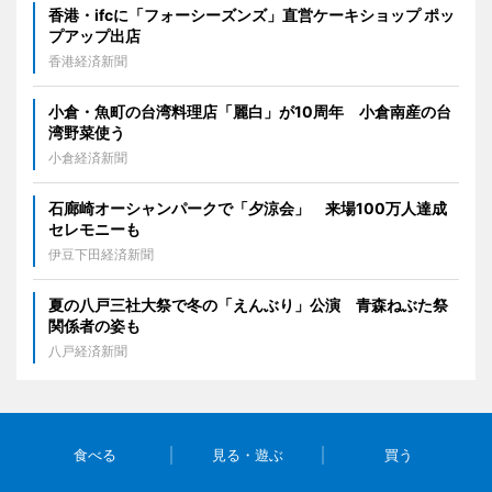
香港・ifcに「フォーシーズンズ」直営ケーキショップ ポッ
プアップ出店
香港経済新聞
小倉・魚町の台湾料理店「麗白」が10周年 小倉南産の台
湾野菜使う
小倉経済新聞
石廊崎オーシャンパークで「夕涼会」 来場100万人達成
セレモニーも
伊豆下田経済新聞
夏の八戸三社大祭で冬の「えんぶり」公演 青森ねぶた祭
関係者の姿も
八戸経済新聞
食べる
見る・遊ぶ
買う