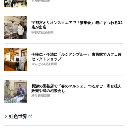
京橋経済新聞
宇都宮オリオンスクエアで「猫集会」 猫にまつわる32
店が出店
宇都宮経済新聞
今帰仁・今泊に「ルシアンブルー」 古民家でカフェ兼
セレクトショップ
やんばる経済新聞
長瀞の園芸店で「春のマルシェ」 つるかご・寄せ植え
販売や庭の相談会も
秩父経済新聞
虹色世界