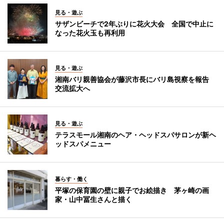
見る・遊ぶ
サザンビーチで2年ぶりに花火大会 全国で中止に
なった花火玉も再利用
見る・遊ぶ
湘南バリ親善協会が藤沢市長にバリ島視察を報告
交流拡大へ
見る・遊ぶ
テラスモール湘南のヘア・ヘッドスパサロンが新ヘ
ッドスパメニュー
暮らす・働く
平塚の保育園の壁に親子でお絵描き 茅ヶ崎の画
家・山中冨生さんと描く