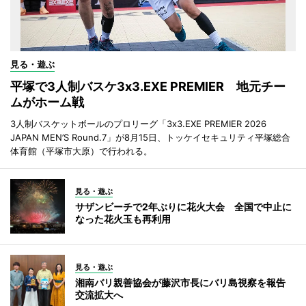
見る・遊ぶ
平塚で3人制バスケ3x3.EXE PREMIER 地元チー
ムがホーム戦
3人制バスケットボールのプロリーグ「3x3.EXE PREMIER 2026
JAPAN MEN’S Round.7」が8月15日、トッケイセキュリティ平塚総合
体育館（平塚市大原）で行われる。
見る・遊ぶ
サザンビーチで2年ぶりに花火大会 全国で中止に
なった花火玉も再利用
見る・遊ぶ
湘南バリ親善協会が藤沢市長にバリ島視察を報告
交流拡大へ