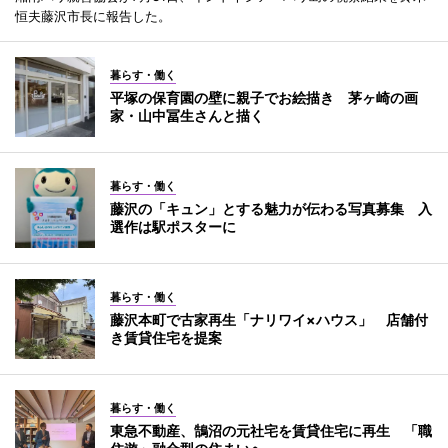
恒夫藤沢市長に報告した。
暮らす・働く
平塚の保育園の壁に親子でお絵描き 茅ヶ崎の画
家・山中冨生さんと描く
暮らす・働く
藤沢の「キュン」とする魅力が伝わる写真募集 入
選作は駅ポスターに
暮らす・働く
藤沢本町で古家再生「ナリワイ×ハウス」 店舗付
き賃貸住宅を提案
暮らす・働く
東急不動産、鵠沼の元社宅を賃貸住宅に再生 「職