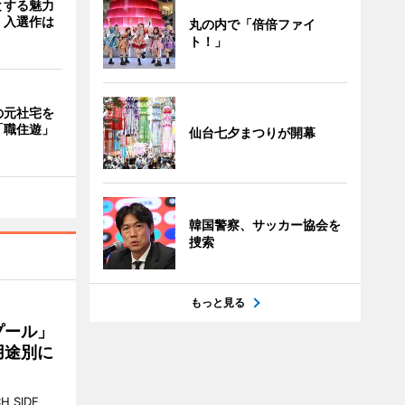
とする魅力
 入選作は
丸の内で「倍倍ファイ
ト！」
の元社宅を
「職住遊」
仙台七夕まつりが開幕
韓国警察、サッカー協会を
捜索
もっと見る
プール」
用途別に
 SIDE