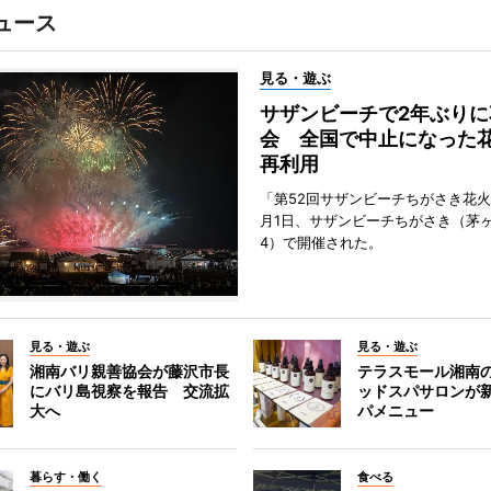
ュース
見る・遊ぶ
サザンビーチで2年ぶりに
会 全国で中止になった
再利用
「第52回サザンビーチちがさき花火
月1日、サザンビーチちがさき（茅
4）で開催された。
見る・遊ぶ
見る・遊ぶ
湘南バリ親善協会が藤沢市長
テラスモール湘南
にバリ島視察を報告 交流拡
ッドスパサロンが
大へ
パメニュー
暮らす・働く
食べる