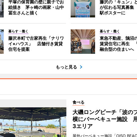
平塚の保育園の壁に親子でお
藤沢の「キュン」
絵描き 茅ヶ崎の画家・山中
が伝わる写真募集
冨生さんと描く
駅ポスターに
暮らす・働く
暮らす・働く
藤沢本町で古家再生「ナリワ
東急不動産、鵠沼
イ×ハウス」 店舗付き賃貸
賃貸住宅に再生 
住宅を提案
融合型の住まいへ
もっと見る
食べる
大磯ロングビーチ「波の
横にバーベキュー施設 
3エリア
屋外バーベキュー施設「OISO BEACH