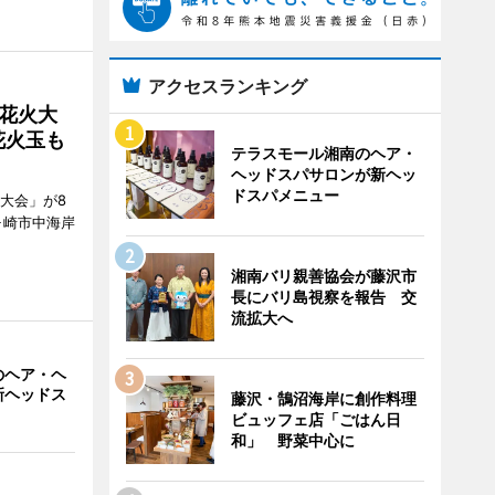
アクセスランキング
花火大
花火玉も
テラスモール湘南のヘア・
ヘッドスパサロンが新ヘッ
ドスパメニュー
大会」が8
ヶ崎市中海岸
湘南バリ親善協会が藤沢市
長にバリ島視察を報告 交
流拡大へ
のヘア・ヘ
新ヘッドス
藤沢・鵠沼海岸に創作料理
ビュッフェ店「ごはん日
和」 野菜中心に