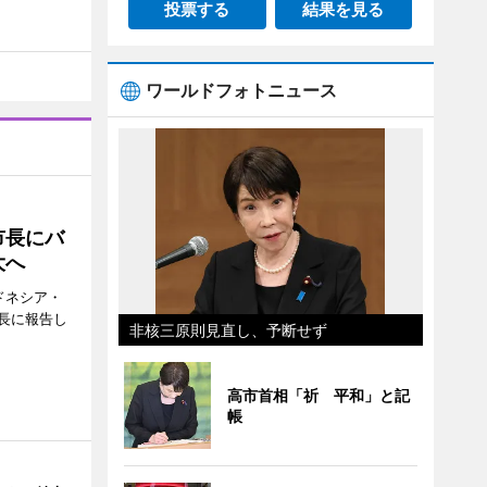
投票する
結果を見る
ワールドフォトニュース
市長にバ
大へ
ドネシア・
長に報告し
非核三原則見直し、予断せず
高市首相「祈 平和」と記
帳