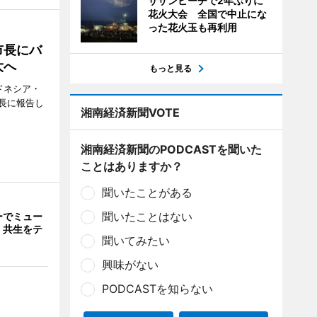
サザンビーチで2年ぶりに
花火大会 全国で中止にな
った花火玉も再利用
市長にバ
大へ
もっと見る
ドネシア・
長に報告し
湘南経済新聞VOTE
湘南経済新聞のPODCASTを聞いた
ことはありますか？
聞いたことがある
聞いたことはない
ーでミュー
・共生をテ
聞いてみたい
興味がない
PODCASTを知らない