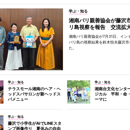
学ぶ・知る
湘南バリ親善協会が藤沢
リ島視察を報告 交流拡
湘南バリ親善協会が7月31日、イン
バリ島の視察結果を鈴木恒夫藤沢市
た。
学ぶ・知る
学ぶ・知る
テラスモール湘南のヘア・ヘ
湘南台文化センタ
ッドスパサロンが新ヘッドス
ジカル 平和・命
パメニュー
ーマに
学ぶ・知る
藤沢で小学生がAIでLINEスタ
ンプ画像作り 夏休みの自由