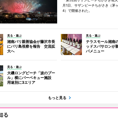
「第52回サザンビーチちがさき花火
月1日、サザンビーチちがさき（茅
4）で開催された。
見る・遊ぶ
見る・遊ぶ
湘南バリ親善協会が藤沢市長
テラスモール湘南
にバリ島視察を報告 交流拡
ッドスパサロンが
大へ
パメニュー
見る・遊ぶ
大磯ロングビーチ「波のプー
ル」横にバーベキュー施設
用途別に3エリア
もっと見る
知る