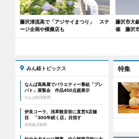
藤沢清流高で「アジサイまつり」 ステ
藤沢市大
ージ企画や模擬店も
催 藤沢
みん経トピックス
特集
なんば高島屋でバラエティー番組「プレ
バト」展覧会 作品450点超展示
なんば経済新聞
伊良コーラ、浅草観音前に直営5店舗
目 「300年続く店」目指す
浅草経済新聞
仙台七夕まつり開幕 中心部商店街に大