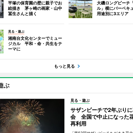
平塚の保育園の壁に親子でお
大磯ロングビーチ
絵描き 茅ヶ崎の画家・山中
ル」横にバーベキ
冨生さんと描く
用途別に3エリア
見る・遊ぶ
湘南台文化センターでミュー
ジカル 平和・命・共生をテ
ーマに
もっと見る
遊ぶ
見る・遊ぶ
サザンビーチで2年ぶりに
会 全国で中止になった
再利用