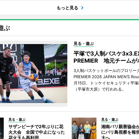
もっと見る
遊ぶ
見る・遊ぶ
平塚で3人制バスケ3x3.E
PREMIER 地元チーム
3人制バスケットボールのプロリーグ「
PREMIER 2026 JAPAN MEN’S Ro
月15日、トッケイセキュリティ平
（平塚市大原）で行われる。
見る・遊ぶ
見る・遊ぶ
サザンビーチで2年ぶりに花
湘南バリ親善協会
火大会 全国で中止になった
にバリ島視察を報
花火玉も再利用
大へ