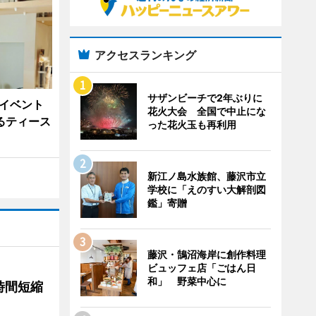
アクセスランキング
サザンビーチで2年ぶりに
がイベント
花火大会 全国で中止にな
るティース
った花火玉も再利用
新江ノ島水族館、藤沢市立
学校に「えのすい大解剖図
鑑」寄贈
藤沢・鵠沼海岸に創作料理
ビュッフェ店「ごはん日
和」 野菜中心に
時間短縮