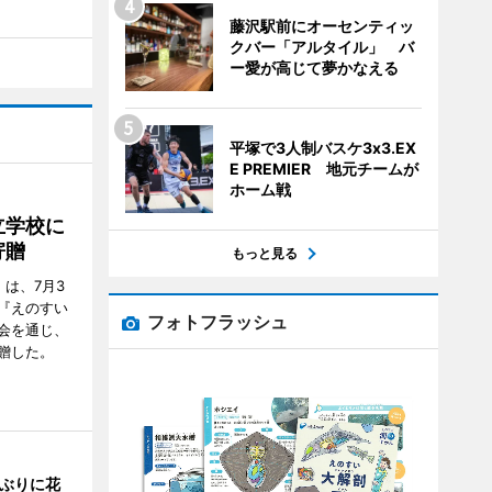
藤沢駅前にオーセンティッ
クバー「アルタイル」 バ
ー愛が高じて夢かなえる
平塚で3人制バスケ3x3.EX
E PREMIER 地元チームが
ホーム戦
立学校に
寄贈
もっと見る
は、7月3
『えのすい
フォトフラッシュ
会を通じ、
贈した。
年ぶりに花