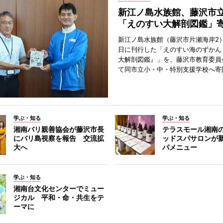
新江ノ島水族館、藤沢市
「えのすい大解剖図鑑」
新江ノ島水族館（藤沢市片瀬海岸2）
日に刊行した「えのすい海のずかん
大解剖図鑑』」を、藤沢市教育委員
て同市立小・中・特別支援学校へ寄
学ぶ・知る
学ぶ・知る
湘南バリ親善協会が藤沢市長
テラスモール湘南
にバリ島視察を報告 交流拡
ッドスパサロンが
大へ
パメニュー
学ぶ・知る
湘南台文化センターでミュー
ジカル 平和・命・共生をテ
ーマに