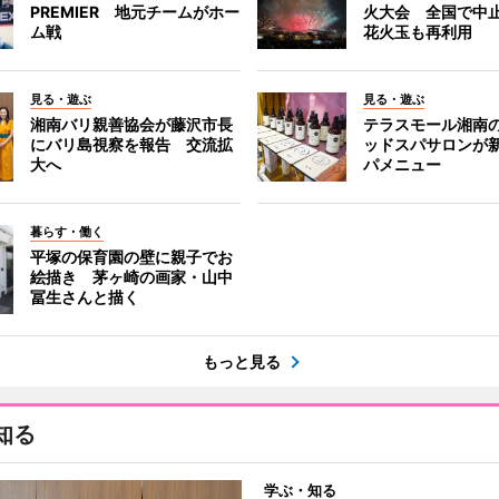
PREMIER 地元チームがホー
火大会 全国で中
ム戦
花火玉も再利用
見る・遊ぶ
見る・遊ぶ
湘南バリ親善協会が藤沢市長
テラスモール湘南
にバリ島視察を報告 交流拡
ッドスパサロンが
大へ
パメニュー
暮らす・働く
平塚の保育園の壁に親子でお
絵描き 茅ヶ崎の画家・山中
冨生さんと描く
もっと見る
知る
学ぶ・知る