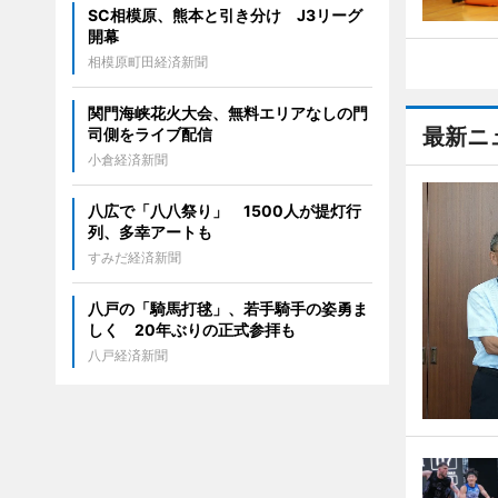
SC相模原、熊本と引き分け J3リーグ
開幕
相模原町田経済新聞
関門海峡花火大会、無料エリアなしの門
最新ニ
司側をライブ配信
小倉経済新聞
八広で「八八祭り」 1500人が提灯行
列、多幸アートも
すみだ経済新聞
八戸の「騎馬打毬」、若手騎手の姿勇ま
しく 20年ぶりの正式参拝も
八戸経済新聞