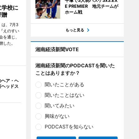
平塚で3人制バスケ3x3.EX
E PREMIER 地元チームが
立学校に
ホーム戦
寄贈
は、7月3
もっと見る
『えのすい
会を通じ、
贈した。
湘南経済新聞VOTE
湘南経済新聞のPODCASTを聞いた
ことはありますか？
のヘア・ヘ
聞いたことがある
新ヘッドス
聞いたことはない
聞いてみたい
興味がない
PODCASTを知らない