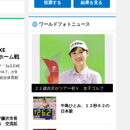
投票する
結果を見る
ワールドフォトニュース
XE
がホーム戦
3x3.EXE
und.7」が8
塚総合体育館
２２歳吉沢がツアー初Ｖ 女子ゴルフ
中島ひとみ、１２秒６２の
日本新
が藤沢市長
告 交流拡