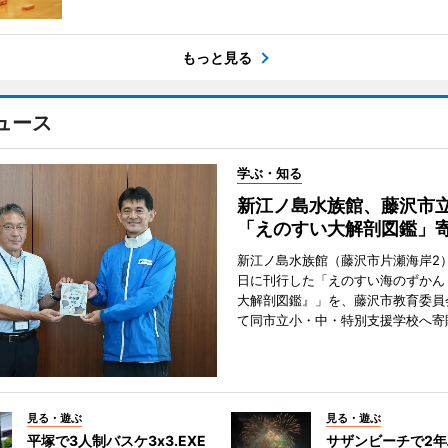
もっと見る
ュース
学ぶ・知る
新江ノ島水族館、藤沢市
「えのすい大解剖図鑑」
新江ノ島水族館（藤沢市片瀬海岸2）
日に刊行した「えのすい海のずかん
大解剖図鑑』」を、藤沢市教育委員
て同市立小・中・特別支援学校へ寄
見る・遊ぶ
見る・遊ぶ
平塚で3人制バスケ3x3.EXE
サザンビーチで2