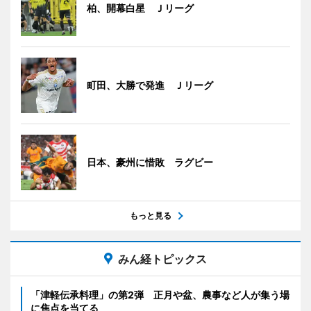
柏、開幕白星 Ｊリーグ
町田、大勝で発進 Ｊリーグ
日本、豪州に惜敗 ラグビー
もっと見る
みん経トピックス
「津軽伝承料理」の第2弾 正月や盆、農事など人が集う場
に焦点を当てる