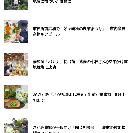
地域に根づいた食材に
市役所前広場で「茅ヶ崎秋の農業まつり」 市内産農
産物をアピール
藤沢産「バナナ」初出荷 遠藤の小林さんが7年かけ露
地栽培に成功
JAさがみ「さがみ味よし枝豆」出荷が最盛期 8月上
旬まで
さがみ農協が一般向け「園芸相談会」 農家の技術顧