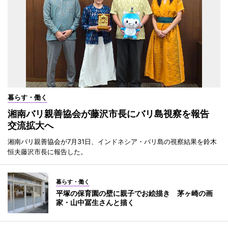
暮らす・働く
湘南バリ親善協会が藤沢市長にバリ島視察を報告
交流拡大へ
湘南バリ親善協会が7月31日、インドネシア・バリ島の視察結果を鈴木
恒夫藤沢市長に報告した。
暮らす・働く
平塚の保育園の壁に親子でお絵描き 茅ヶ崎の画
家・山中冨生さんと描く