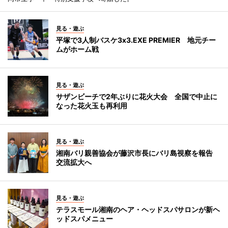
見る・遊ぶ
平塚で3人制バスケ3x3.EXE PREMIER 地元チー
ムがホーム戦
見る・遊ぶ
サザンビーチで2年ぶりに花火大会 全国で中止に
なった花火玉も再利用
見る・遊ぶ
湘南バリ親善協会が藤沢市長にバリ島視察を報告
交流拡大へ
見る・遊ぶ
テラスモール湘南のヘア・ヘッドスパサロンが新ヘ
ッドスパメニュー