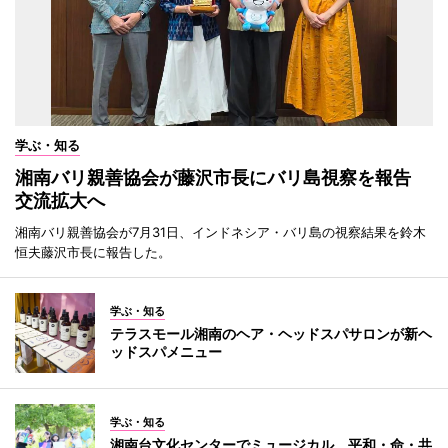
学ぶ・知る
湘南バリ親善協会が藤沢市長にバリ島視察を報告
交流拡大へ
湘南バリ親善協会が7月31日、インドネシア・バリ島の視察結果を鈴木
恒夫藤沢市長に報告した。
学ぶ・知る
テラスモール湘南のヘア・ヘッドスパサロンが新ヘ
ッドスパメニュー
学ぶ・知る
湘南台文化センターでミュージカル 平和・命・共