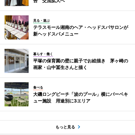
告 交流拡大へ
見る・遊ぶ
テラスモール湘南のヘア・ヘッドスパサロンが
新ヘッドスパメニュー
暮らす・働く
平塚の保育園の壁に親子でお絵描き 茅ヶ崎の
画家・山中冨生さんと描く
食べる
大磯ロングビーチ「波のプール」横にバーベキ
ュー施設 用途別に3エリア
もっと見る