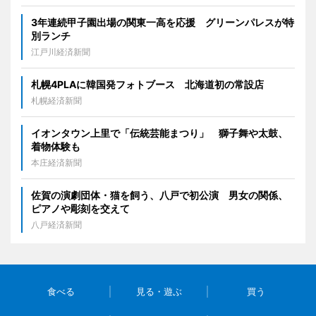
3年連続甲子園出場の関東一高を応援 グリーンパレスが特
別ランチ
江戸川経済新聞
札幌4PLAに韓国発フォトブース 北海道初の常設店
札幌経済新聞
イオンタウン上里で「伝統芸能まつり」 獅子舞や太鼓、
着物体験も
本庄経済新聞
佐賀の演劇団体・猫を飼う、八戸で初公演 男女の関係、
ピアノや彫刻を交えて
八戸経済新聞
食べる
見る・遊ぶ
買う