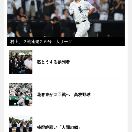
村上、２戦連発２６号 大リーグ
黙とうする参列者
花巻東が２回戦へ 高校野球
核廃絶願い「人間の鎖」