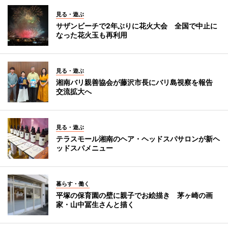
見る・遊ぶ
サザンビーチで2年ぶりに花火大会 全国で中止に
なった花火玉も再利用
見る・遊ぶ
湘南バリ親善協会が藤沢市長にバリ島視察を報告
交流拡大へ
見る・遊ぶ
テラスモール湘南のヘア・ヘッドスパサロンが新ヘ
ッドスパメニュー
暮らす・働く
平塚の保育園の壁に親子でお絵描き 茅ヶ崎の画
家・山中冨生さんと描く