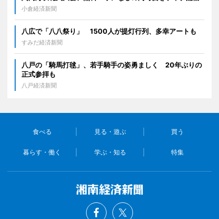
小倉経済新聞
八広で「八八祭り」 1500人が提灯行列、多幸アートも
すみだ経済新聞
八戸の「騎馬打毬」、若手騎手の姿勇ましく 20年ぶりの
正式参拝も
八戸経済新聞
食べる
見る・遊ぶ
買う
暮らす・働く
学ぶ・知る
特集