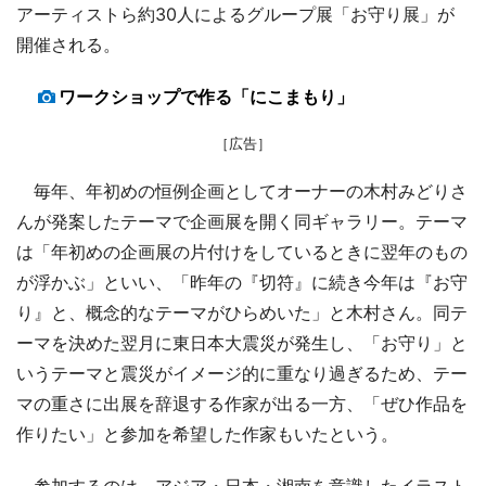
アーティストら約30人によるグループ展「お守り展」が
開催される。
ワークショップで作る「にこまもり」
［広告］
毎年、年初めの恒例企画としてオーナーの木村みどりさ
んが発案したテーマで企画展を開く同ギャラリー。テーマ
は「年初めの企画展の片付けをしているときに翌年のもの
が浮かぶ」といい、「昨年の『切符』に続き今年は『お守
り』と、概念的なテーマがひらめいた」と木村さん。同テ
ーマを決めた翌月に東日本大震災が発生し、「お守り」と
いうテーマと震災がイメージ的に重なり過ぎるため、テー
マの重さに出展を辞退する作家が出る一方、「ぜひ作品を
作りたい」と参加を希望した作家もいたという。
参加するのは、アジア・日本・湘南を意識したイラスト