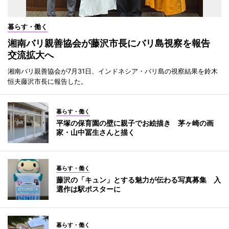
暮らす・働く
湘南バリ親善協会が藤沢市長にバリ島視察を報告
交流拡大へ
湘南バリ親善協会が7月31日、インドネシア・バリ島の視察結果を鈴木
恒夫藤沢市長に報告した。
暮らす・働く
平塚の保育園の壁に親子でお絵描き 茅ヶ崎の画
家・山中冨生さんと描く
暮らす・働く
藤沢の「キュン」とする魅力が伝わる写真募集 入
選作は駅ポスターに
暮らす・働く