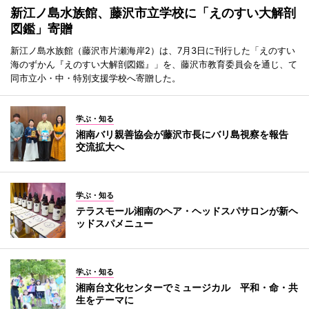
新江ノ島水族館、藤沢市立学校に「えのすい大解剖
図鑑」寄贈
新江ノ島水族館（藤沢市片瀬海岸2）は、7月3日に刊行した「えのすい
海のずかん『えのすい大解剖図鑑』」を、藤沢市教育委員会を通じ、て
同市立小・中・特別支援学校へ寄贈した。
学ぶ・知る
湘南バリ親善協会が藤沢市長にバリ島視察を報告
交流拡大へ
学ぶ・知る
テラスモール湘南のヘア・ヘッドスパサロンが新ヘ
ッドスパメニュー
学ぶ・知る
湘南台文化センターでミュージカル 平和・命・共
生をテーマに