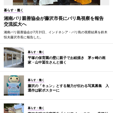
暮らす・働く
湘南バリ親善協会が藤沢市長にバリ島視察を報告
交流拡大へ
湘南バリ親善協会が7月31日、インドネシア・バリ島の視察結果を鈴木
恒夫藤沢市長に報告した。
暮らす・働く
平塚の保育園の壁に親子でお絵描き 茅ヶ崎の画
家・山中冨生さんと描く
暮らす・働く
藤沢の「キュン」とする魅力が伝わる写真募集 入
選作は駅ポスターに
暮らす・働く