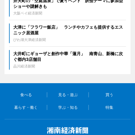
弁天町の「空庭温泉」で夏イベント 妖怪テーマに参加型
ショーや謎解きも
大阪ベイ経済新聞
大津に「フラワー飯店」 ランチやカフェも提供するエス
ニック居酒屋
びわ湖大津経済新聞
大井町にギョーザと創作中華「蓮月」 南青山、新橋に次
ぐ都内3店舗目
品川経済新聞
食べる
見る・遊ぶ
買う
暮らす・働く
学ぶ・知る
特集