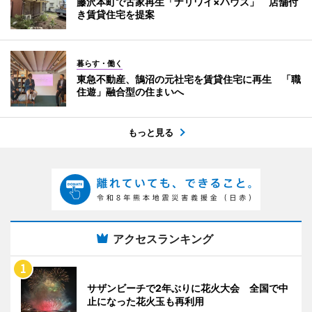
藤沢本町で古家再生「ナリワイ×ハウス」 店舗付
き賃貸住宅を提案
暮らす・働く
東急不動産、鵠沼の元社宅を賃貸住宅に再生 「職
住遊」融合型の住まいへ
もっと見る
アクセスランキング
サザンビーチで2年ぶりに花火大会 全国で中
止になった花火玉も再利用