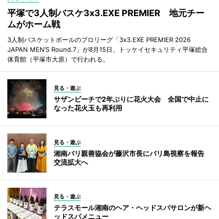
平塚で3人制バスケ3x3.EXE PREMIER 地元チー
ムがホーム戦
3人制バスケットボールのプロリーグ「3x3.EXE PREMIER 2026
JAPAN MEN’S Round.7」が8月15日、トッケイセキュリティ平塚総合
体育館（平塚市大原）で行われる。
見る・遊ぶ
サザンビーチで2年ぶりに花火大会 全国で中止に
なった花火玉も再利用
見る・遊ぶ
湘南バリ親善協会が藤沢市長にバリ島視察を報告
交流拡大へ
見る・遊ぶ
テラスモール湘南のヘア・ヘッドスパサロンが新ヘ
ッドスパメニュー