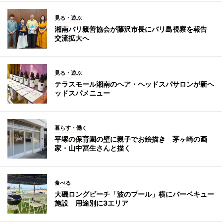
見る・遊ぶ
湘南バリ親善協会が藤沢市長にバリ島視察を報告
交流拡大へ
見る・遊ぶ
テラスモール湘南のヘア・ヘッドスパサロンが新ヘ
ッドスパメニュー
暮らす・働く
平塚の保育園の壁に親子でお絵描き 茅ヶ崎の画
家・山中冨生さんと描く
食べる
大磯ロングビーチ「波のプール」横にバーベキュー
施設 用途別に3エリア