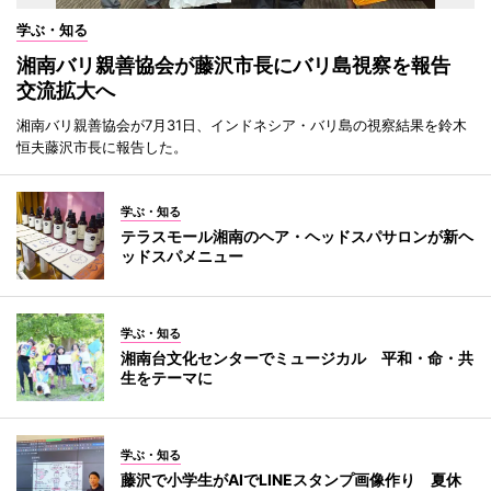
学ぶ・知る
湘南バリ親善協会が藤沢市長にバリ島視察を報告
交流拡大へ
湘南バリ親善協会が7月31日、インドネシア・バリ島の視察結果を鈴木
恒夫藤沢市長に報告した。
学ぶ・知る
テラスモール湘南のヘア・ヘッドスパサロンが新ヘ
ッドスパメニュー
学ぶ・知る
湘南台文化センターでミュージカル 平和・命・共
生をテーマに
学ぶ・知る
藤沢で小学生がAIでLINEスタンプ画像作り 夏休