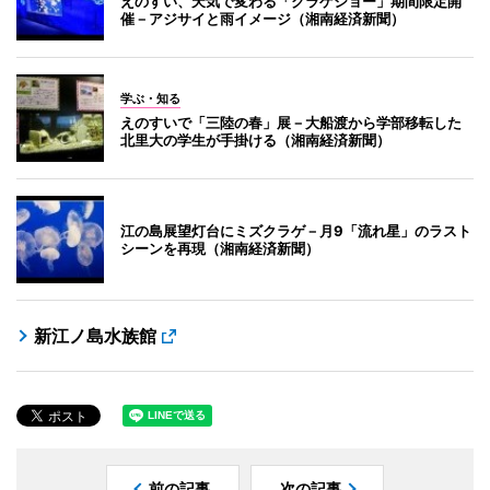
えのすい、天気で変わる「クラゲショー」期間限定開
催－アジサイと雨イメージ（湘南経済新聞）
学ぶ・知る
えのすいで「三陸の春」展－大船渡から学部移転した
北里大の学生が手掛ける（湘南経済新聞）
江の島展望灯台にミズクラゲ－月9「流れ星」のラスト
シーンを再現（湘南経済新聞）
新江ノ島水族館
前の記事
次の記事