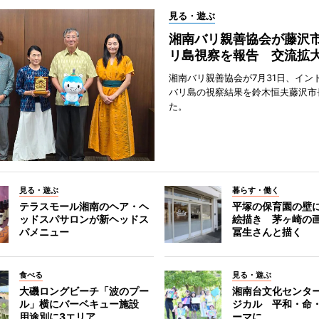
見る・遊ぶ
湘南バリ親善協会が藤沢
リ島視察を報告 交流拡
湘南バリ親善協会が7月31日、イン
バリ島の視察結果を鈴木恒夫藤沢市
た。
見る・遊ぶ
暮らす・働く
テラスモール湘南のヘア・ヘ
平塚の保育園の壁
ッドスパサロンが新ヘッドス
絵描き 茅ヶ崎の
パメニュー
冨生さんと描く
食べる
見る・遊ぶ
大磯ロングビーチ「波のプー
湘南台文化センタ
ル」横にバーベキュー施設
ジカル 平和・命
用途別に3エリア
ーマに