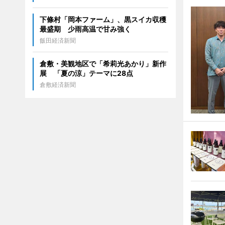
下條村「岡本ファーム」、黒スイカ収穫
最盛期 少雨高温で甘み強く
飯田経済新聞
倉敷・美観地区で「希莉光あかり」新作
展 「夏の涼」テーマに28点
倉敷経済新聞