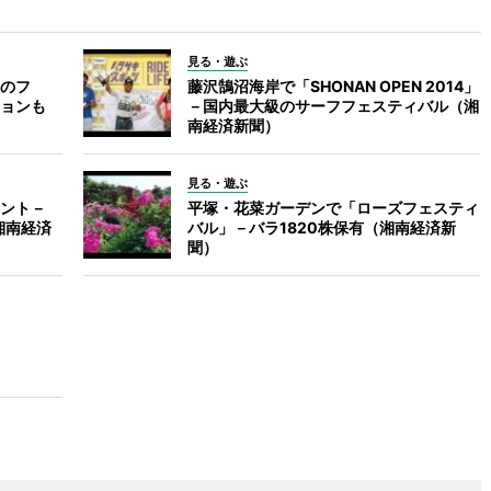
見る・遊ぶ
のフ
藤沢鵠沼海岸で「SHONAN OPEN 2014」
ョンも
－国内最大級のサーフフェスティバル（湘
南経済新聞）
見る・遊ぶ
ント－
平塚・花菜ガーデンで「ローズフェスティ
湘南経済
バル」－バラ1820株保有（湘南経済新
聞）