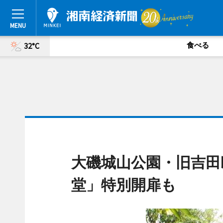
食べる
32°C
大磯城山公園・旧吉田
堂」特別開扉も