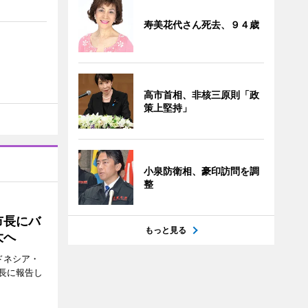
寿美花代さん死去、９４歳
高市首相、非核三原則「政
策上堅持」
小泉防衛相、豪印訪問を調
整
市長にバ
もっと見る
大へ
ドネシア・
長に報告し