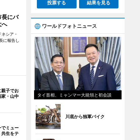
投票する
結果を見る
市長にバ
大へ
ワールドフォトニュース
ドネシア・
長に報告し
に親子でお
タイ首相、ミャンマー大統領と初会談
画家・山中
川底から独軍バイク
ーでミュー
・共生をテ