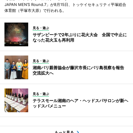
JAPAN MEN’S Round.7」が8月15日、トッケイセキュリティ平塚総合
体育館（平塚市大原）で行われる。
見る・遊ぶ
サザンビーチで2年ぶりに花火大会 全国で中止に
なった花火玉も再利用
見る・遊ぶ
湘南バリ親善協会が藤沢市長にバリ島視察を報告
交流拡大へ
見る・遊ぶ
テラスモール湘南のヘア・ヘッドスパサロンが新ヘ
ッドスパメニュー
もっと見る