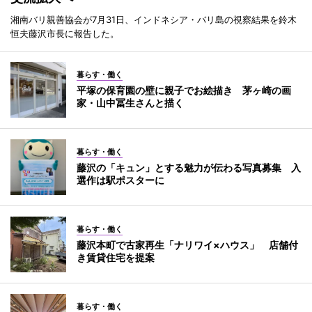
湘南バリ親善協会が7月31日、インドネシア・バリ島の視察結果を鈴木
恒夫藤沢市長に報告した。
暮らす・働く
平塚の保育園の壁に親子でお絵描き 茅ヶ崎の画
家・山中冨生さんと描く
暮らす・働く
藤沢の「キュン」とする魅力が伝わる写真募集 入
選作は駅ポスターに
暮らす・働く
藤沢本町で古家再生「ナリワイ×ハウス」 店舗付
き賃貸住宅を提案
暮らす・働く