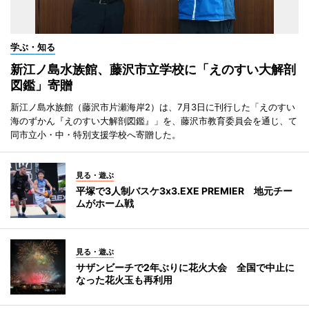
学ぶ・知る
新江ノ島水族館、藤沢市立学校に「えのすい大解剖
図鑑」寄贈
新江ノ島水族館（藤沢市片瀬海岸2）は、7月3日に刊行した「えのすい
海のずかん『えのすい大解剖図鑑』」を、藤沢市教育委員会を通じ、て
同市立小・中・特別支援学校へ寄贈した。
見る・遊ぶ
平塚で3人制バスケ3x3.EXE PREMIER 地元チー
ムがホーム戦
見る・遊ぶ
サザンビーチで2年ぶりに花火大会 全国で中止に
なった花火玉も再利用