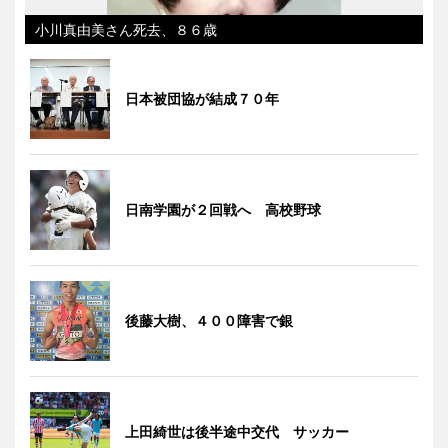
小川真由美さん死去、８６歳
日本被団協が結成７０年
日南学園が２回戦へ 高校野球
後藤大樹、４００障害で銀
上田綺世は後半途中交代 サッカー