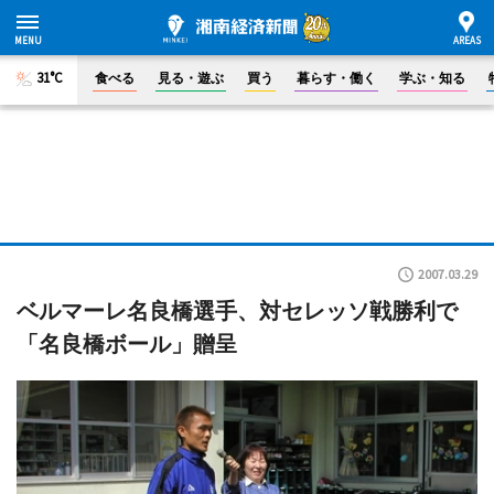
31°C
食べる
見る・遊ぶ
買う
暮らす・働く
学ぶ・知る
2007.03.29
ベルマーレ名良橋選手、対セレッソ戦勝利で
「名良橋ボール」贈呈