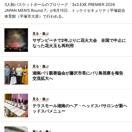
3人制バスケットボールのプロリーグ「3x3.EXE PREMIER 2026
JAPAN MEN’S Round.7」が8月15日、トッケイセキュリティ平塚総合
体育館（平塚市大原）で行われる。
見る・遊ぶ
サザンビーチで2年ぶりに花火大会 全国で中止に
なった花火玉も再利用
見る・遊ぶ
湘南バリ親善協会が藤沢市長にバリ島視察を報告
交流拡大へ
見る・遊ぶ
テラスモール湘南のヘア・ヘッドスパサロンが新ヘ
ッドスパメニュー
暮らす・働く