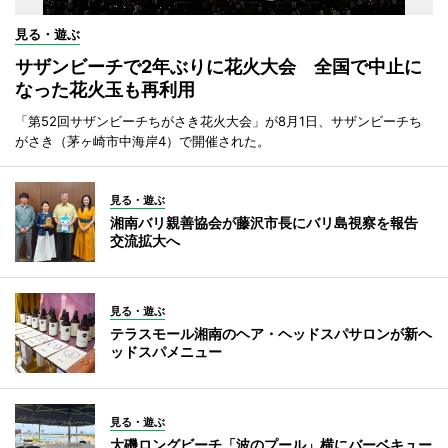
見る・遊ぶ
サザンビーチで2年ぶりに花火大会 全国で中止に
なった花火玉も再利用
「第52回サザンビーチちがさき花火大会」が8月1日、サザンビーチち
がさき（茅ヶ崎市中海岸4）で開催された。
見る・遊ぶ
湘南バリ親善協会が藤沢市長にバリ島視察を報告
交流拡大へ
見る・遊ぶ
テラスモール湘南のヘア・ヘッドスパサロンが新ヘ
ッドスパメニュー
見る・遊ぶ
大磯ロングビーチ「波のプール」横にバーベキュー