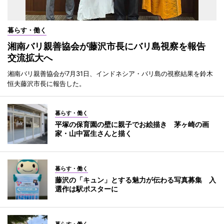
暮らす・働く
湘南バリ親善協会が藤沢市長にバリ島視察を報告
交流拡大へ
湘南バリ親善協会が7月31日、インドネシア・バリ島の視察結果を鈴木
恒夫藤沢市長に報告した。
暮らす・働く
平塚の保育園の壁に親子でお絵描き 茅ヶ崎の画
家・山中冨生さんと描く
暮らす・働く
藤沢の「キュン」とする魅力が伝わる写真募集 入
選作は駅ポスターに
暮らす・働く