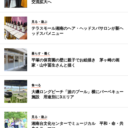
交流拡大へ
見る・遊ぶ
テラスモール湘南のヘア・ヘッドスパサロンが新ヘ
ッドスパメニュー
暮らす・働く
平塚の保育園の壁に親子でお絵描き 茅ヶ崎の画
家・山中冨生さんと描く
食べる
大磯ロングビーチ「波のプール」横にバーベキュー
施設 用途別に3エリア
見る・遊ぶ
湘南台文化センターでミュージカル 平和・命・共