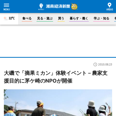
32°C
食べる
見る・遊ぶ
買う
暮らす・働く
学ぶ・知る
2010.08.23
大磯で「摘果ミカン」体験イベント－農家支
援目的に茅ケ崎のNPOが開催