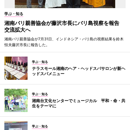
学ぶ・知る
湘南バリ親善協会が藤沢市長にバリ島視察を報告
交流拡大へ
湘南バリ親善協会が7月31日、インドネシア・バリ島の視察結果を鈴木
恒夫藤沢市長に報告した。
学ぶ・知る
テラスモール湘南のヘア・ヘッドスパサロンが新ヘ
ッドスパメニュー
学ぶ・知る
湘南台文化センターでミュージカル 平和・命・共
生をテーマに
学ぶ・知る