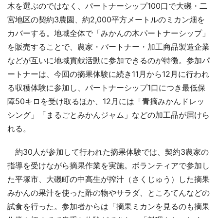
木を選ぶのではなく、パートナーシップ100口で大磯・二
宮地区の契約3農園、約2,000平方メートルのミカン畑を
カバーする。地域全体で「みかんの木パートナーシップ」
を販売することで、農家・パートナー・加工商品製造企業
などが互いに地域貢献活動に参加できるのが特徴。参加パ
ートナーは、今回の摘果体験に続き11月から12月に行われ
る収穫体験に参加し、パートナーシップ1口につき最低保
障50キロを受け取るほか、12月には「青摘みかんドレッ
シング」「まるごとみかんジャム」などの加工品が届けら
れる。
約30人が参加して行われた摘果体験では、契約3農家の
指導を受けながら摘果作業を実施。ボランティアで参加し
た平塚市、大磯町の中高生が搾汁（さくじゅう）した摘果
みかんの果汁を使った酢の物やサラダ、ところてんなどの
試食を行った。参加者からは「摘果ミカンを見るのも摘果