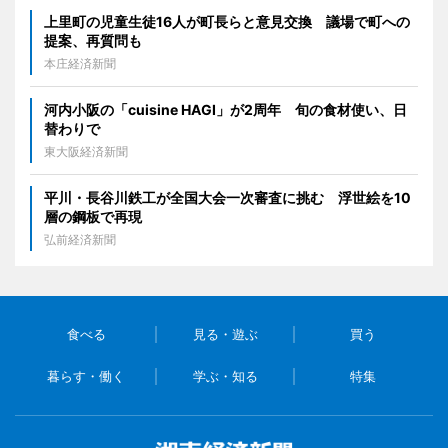
上里町の児童生徒16人が町長らと意見交換 議場で町への
提案、再質問も
本庄経済新聞
河内小阪の「cuisine HAGI」が2周年 旬の食材使い、日
替わりで
東大阪経済新聞
平川・長谷川鉄工が全国大会一次審査に挑む 浮世絵を10
層の鋼板で再現
弘前経済新聞
食べる
見る・遊ぶ
買う
暮らす・働く
学ぶ・知る
特集