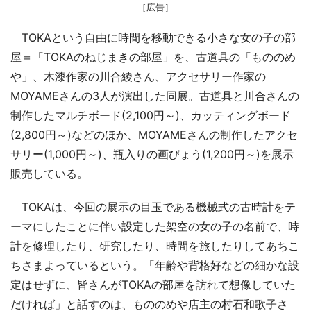
［広告］
TOKAという自由に時間を移動できる小さな女の子の部
屋＝「TOKAのねじまきの部屋」を、古道具の「もののめ
や」、木漆作家の川合綾さん、アクセサリー作家の
MOYAMEさんの3人が演出した同展。古道具と川合さんの
制作したマルチボード(2,100円～)、カッティングボード
(2,800円～)などのほか、MOYAMEさんの制作したアクセ
サリー(1,000円～)、瓶入りの画びょう(1,200円～)を展示
販売している。
TOKAは、今回の展示の目玉である機械式の古時計をテ
ーマにしたことに伴い設定した架空の女の子の名前で、時
計を修理したり、研究したり、時間を旅したりしてあちこ
ちさまよっているという。「年齢や背格好などの細かな設
定はせずに、皆さんがTOKAの部屋を訪れて想像していた
だければ」と話すのは、もののめや店主の村石和歌子さ