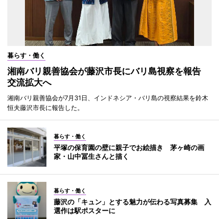
暮らす・働く
湘南バリ親善協会が藤沢市長にバリ島視察を報告
交流拡大へ
湘南バリ親善協会が7月31日、インドネシア・バリ島の視察結果を鈴木
恒夫藤沢市長に報告した。
暮らす・働く
平塚の保育園の壁に親子でお絵描き 茅ヶ崎の画
家・山中冨生さんと描く
暮らす・働く
藤沢の「キュン」とする魅力が伝わる写真募集 入
選作は駅ポスターに