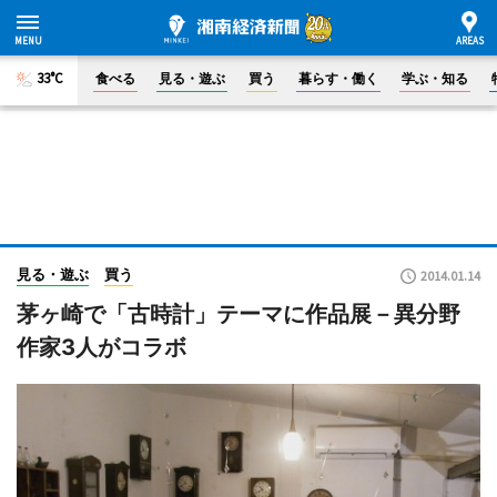
33°C
食べる
見る・遊ぶ
買う
暮らす・働く
学ぶ・知る
見る・遊ぶ
買う
2014.01.14
茅ヶ崎で「古時計」テーマに作品展－異分野
作家3人がコラボ