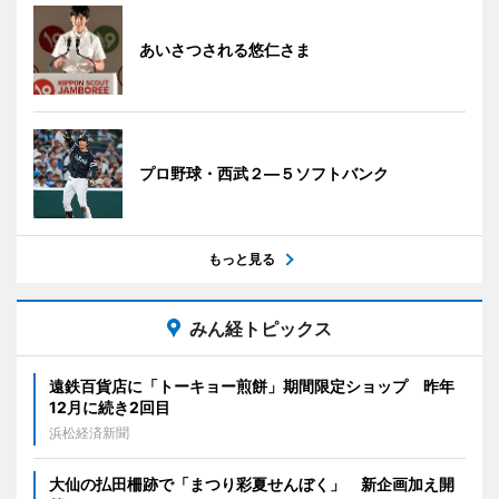
あいさつされる悠仁さま
プロ野球・西武２―５ソフトバンク
もっと見る
みん経トピックス
遠鉄百貨店に「トーキョー煎餅」期間限定ショップ 昨年
12月に続き2回目
浜松経済新聞
大仙の払田柵跡で「まつり彩夏せんぼく」 新企画加え開