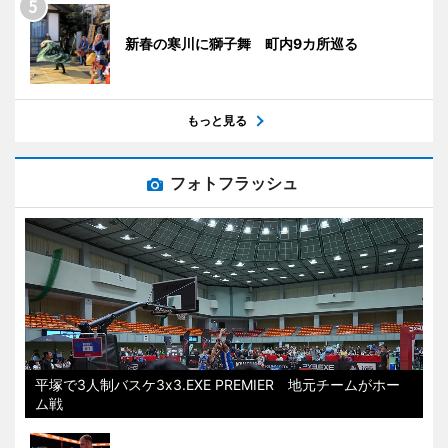
新春の寒川に獅子舞 町内9カ所巡る
もっと見る
フォトフラッシュ
平塚で3人制バスケ3x3.EXE PREMIER 地元チームがホー
ム戦