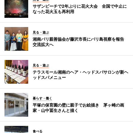
サザンビーチで2年ぶりに花火大会 全国で中止に
なった花火玉も再利用
見る・遊ぶ
湘南バリ親善協会が藤沢市長にバリ島視察を報告
交流拡大へ
見る・遊ぶ
テラスモール湘南のヘア・ヘッドスパサロンが新ヘ
ッドスパメニュー
暮らす・働く
平塚の保育園の壁に親子でお絵描き 茅ヶ崎の画
家・山中冨生さんと描く
食べる