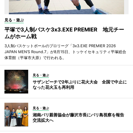
見る・遊ぶ
平塚で3人制バスケ3x3.EXE PREMIER 地元チー
ムがホーム戦
3人制バスケットボールのプロリーグ「3x3.EXE PREMIER 2026
JAPAN MEN’S Round.7」が8月15日、トッケイセキュリティ平塚総合
体育館（平塚市大原）で行われる。
見る・遊ぶ
サザンビーチで2年ぶりに花火大会 全国で中止に
なった花火玉も再利用
見る・遊ぶ
湘南バリ親善協会が藤沢市長にバリ島視察を報告
交流拡大へ