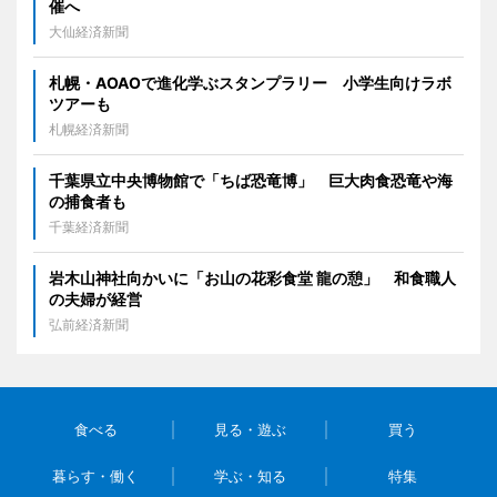
催へ
大仙経済新聞
札幌・AOAOで進化学ぶスタンプラリー 小学生向けラボ
ツアーも
札幌経済新聞
千葉県立中央博物館で「ちば恐竜博」 巨大肉食恐竜や海
の捕食者も
千葉経済新聞
岩木山神社向かいに「お山の花彩食堂 龍の憩」 和食職人
の夫婦が経営
弘前経済新聞
食べる
見る・遊ぶ
買う
暮らす・働く
学ぶ・知る
特集