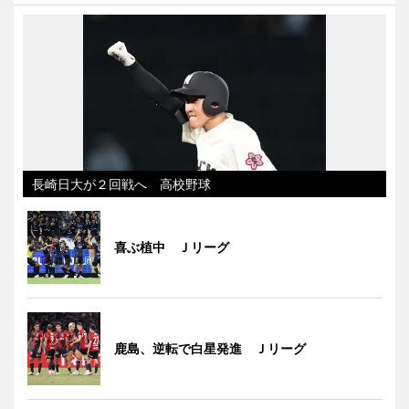
長崎日大が２回戦へ 高校野球
喜ぶ植中 Ｊリーグ
鹿島、逆転で白星発進 Ｊリーグ