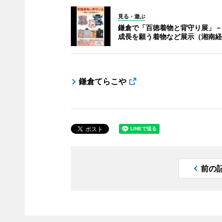
見る・遊ぶ
鎌倉で「百徳着物と背守り展」－
成長を願う着物など展示（湘南経
鎌倉てらこや
前の