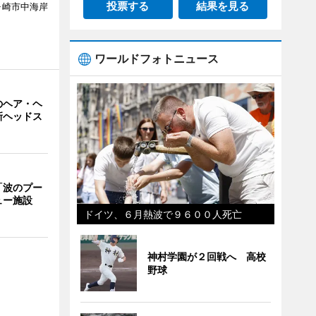
投票する
結果を見る
ヶ崎市中海岸
ワールドフォトニュース
のヘア・ヘ
新ヘッドス
「波のプー
ュー施設
ドイツ、６月熱波で９６００人死亡
神村学園が２回戦へ 高校
野球