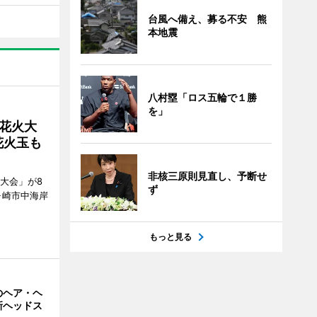
台風へ備え、募る不安 熊
本地震
八村塁「ロス五輪で１勝
を」
花火大
花火玉も
非核三原則見直し、予断せ
大会」が8
ず
ヶ崎市中海岸
もっと見る
のヘア・ヘ
新ヘッドス