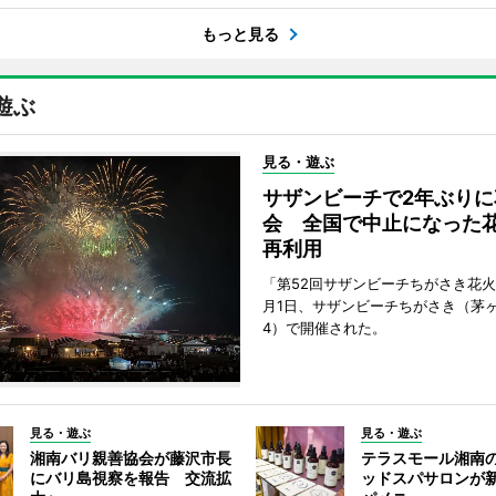
もっと見る
遊ぶ
見る・遊ぶ
サザンビーチで2年ぶりに
会 全国で中止になった
再利用
「第52回サザンビーチちがさき花火
月1日、サザンビーチちがさき（茅
4）で開催された。
見る・遊ぶ
見る・遊ぶ
湘南バリ親善協会が藤沢市長
テラスモール湘南
にバリ島視察を報告 交流拡
ッドスパサロンが