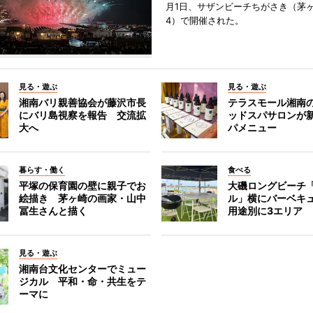
月1日、サザンビーチちがさき（茅
4）で開催された。
見る・遊ぶ
見る・遊ぶ
湘南バリ親善協会が藤沢市長
テラスモール湘南
にバリ島視察を報告 交流拡
ッドスパサロンが
大へ
パメニュー
暮らす・働く
食べる
平塚の保育園の壁に親子でお
大磯ロングビーチ
絵描き 茅ヶ崎の画家・山中
ル」横にバーベキ
冨生さんと描く
用途別に3エリア
見る・遊ぶ
湘南台文化センターでミュー
ジカル 平和・命・共生をテ
ーマに