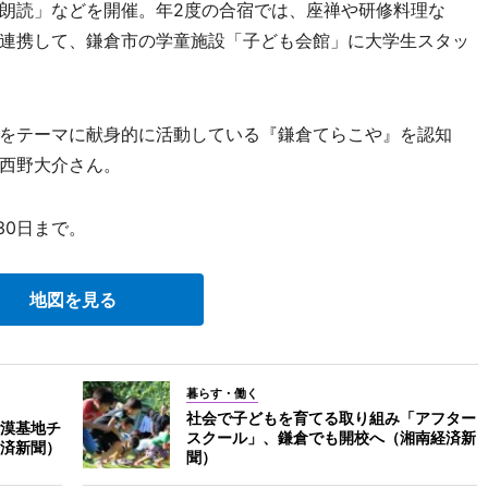
朗読」などを開催。年2度の合宿では、座禅や研修料理な
連携して、鎌倉市の学童施設「子ども会館」に大学生スタッ
をテーマに献身的に活動している『鎌倉てらこや』を認知
西野大介さん。
30日まで。
地図を見る
暮らす・働く
社会で子どもを育てる取り組み「アフター
漠基地チ
スクール」、鎌倉でも開校へ（湘南経済新
済新聞）
聞）