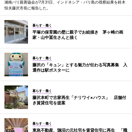
湘南バリ親善協会が7月31日、インドネシア・バリ島の視察結果を鈴木
恒夫藤沢市長に報告した。
暮らす・働く
平塚の保育園の壁に親子でお絵描き 茅ヶ崎の画
家・山中冨生さんと描く
暮らす・働く
藤沢の「キュン」とする魅力が伝わる写真募集 入
選作は駅ポスターに
暮らす・働く
藤沢本町で古家再生「ナリワイ×ハウス」 店舗付
き賃貸住宅を提案
暮らす・働く
東急不動産、鵠沼の元社宅を賃貸住宅に再生 「職