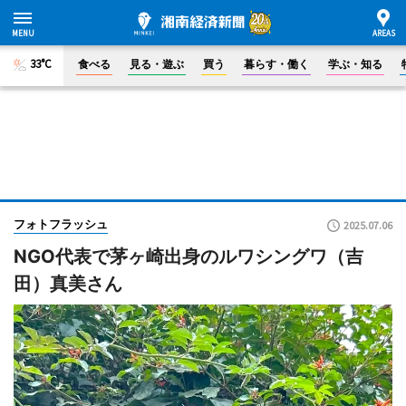
33°C
食べる
見る・遊ぶ
買う
暮らす・働く
学ぶ・知る
フォトフラッシュ
2025.07.06
NGO代表で茅ヶ崎出身のルワシングワ（吉
田）真美さん