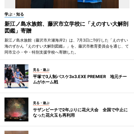
学ぶ・知る
新江ノ島水族館、藤沢市立学校に「えのすい大解剖
図鑑」寄贈
新江ノ島水族館（藤沢市片瀬海岸2）は、7月3日に刊行した「えのすい
海のずかん『えのすい大解剖図鑑』」を、藤沢市教育委員会を通じ、て
同市立小・中・特別支援学校へ寄贈した。
見る・遊ぶ
平塚で3人制バスケ3x3.EXE PREMIER 地元チー
ムがホーム戦
見る・遊ぶ
サザンビーチで2年ぶりに花火大会 全国で中止に
なった花火玉も再利用