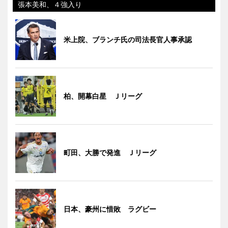
張本美和、４強入り
米上院、ブランチ氏の司法長官人事承認
柏、開幕白星 Ｊリーグ
町田、大勝で発進 Ｊリーグ
日本、豪州に惜敗 ラグビー