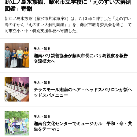
新江ノ島水族館、藤沢市立学校に「えのすい大解剖
図鑑」寄贈
新江ノ島水族館（藤沢市片瀬海岸2）は、7月3日に刊行した「えのすい
海のずかん『えのすい大解剖図鑑』」を、藤沢市教育委員会を通じ、て
同市立小・中・特別支援学校へ寄贈した。
学ぶ・知る
湘南バリ親善協会が藤沢市長にバリ島視察を報告
交流拡大へ
学ぶ・知る
テラスモール湘南のヘア・ヘッドスパサロンが新ヘ
ッドスパメニュー
学ぶ・知る
湘南台文化センターでミュージカル 平和・命・共
生をテーマに