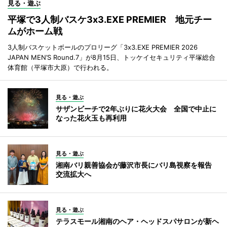
見る・遊ぶ
平塚で3人制バスケ3x3.EXE PREMIER 地元チー
ムがホーム戦
3人制バスケットボールのプロリーグ「3x3.EXE PREMIER 2026
JAPAN MEN’S Round.7」が8月15日、トッケイセキュリティ平塚総合
体育館（平塚市大原）で行われる。
見る・遊ぶ
サザンビーチで2年ぶりに花火大会 全国で中止に
なった花火玉も再利用
見る・遊ぶ
湘南バリ親善協会が藤沢市長にバリ島視察を報告
交流拡大へ
見る・遊ぶ
テラスモール湘南のヘア・ヘッドスパサロンが新ヘ