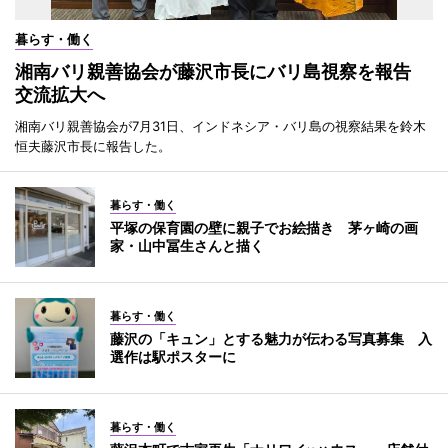
暮らす・働く
湘南バリ親善協会が藤沢市長にバリ島視察を報告
交流拡大へ
湘南バリ親善協会が7月31日、インドネシア・バリ島の視察結果を鈴木
恒夫藤沢市長に報告した。
暮らす・働く
平塚の保育園の壁に親子でお絵描き 茅ヶ崎の画
家・山中冨生さんと描く
暮らす・働く
藤沢の「キュン」とする魅力が伝わる写真募集 入
選作は駅ポスターに
暮らす・働く