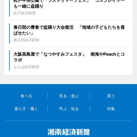
松戸中央公園で「ラストサマーフェス」 コスプレイヤー
も一緒に盆踊り
松戸経済新聞
春日部の豊春で盆踊り大会復活 「地域の子どもたちを喜
ばせたい」
春日部経済新聞
大阪高島屋で「なつやすみフェスタ」 南海やPeachとコ
ラボ
なんば経済新聞
食べる
見る・遊ぶ
買う
暮らす・働く
学ぶ・知る
特集