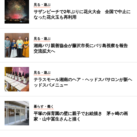
見る・遊ぶ
サザンビーチで2年ぶりに花火大会 全国で中止に
なった花火玉も再利用
見る・遊ぶ
湘南バリ親善協会が藤沢市長にバリ島視察を報告
交流拡大へ
見る・遊ぶ
テラスモール湘南のヘア・ヘッドスパサロンが新ヘ
ッドスパメニュー
暮らす・働く
平塚の保育園の壁に親子でお絵描き 茅ヶ崎の画
家・山中冨生さんと描く