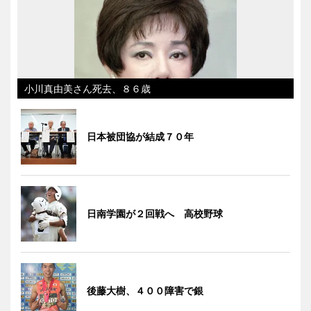
小川真由美さん死去、８６歳
日本被団協が結成７０年
日南学園が２回戦へ 高校野球
後藤大樹、４００障害で銀