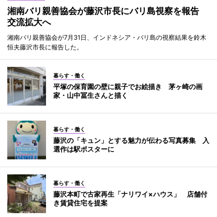
湘南バリ親善協会が藤沢市長にバリ島視察を報告
交流拡大へ
湘南バリ親善協会が7月31日、インドネシア・バリ島の視察結果を鈴木
恒夫藤沢市長に報告した。
暮らす・働く
平塚の保育園の壁に親子でお絵描き 茅ヶ崎の画
家・山中冨生さんと描く
暮らす・働く
藤沢の「キュン」とする魅力が伝わる写真募集 入
選作は駅ポスターに
暮らす・働く
藤沢本町で古家再生「ナリワイ×ハウス」 店舗付
き賃貸住宅を提案