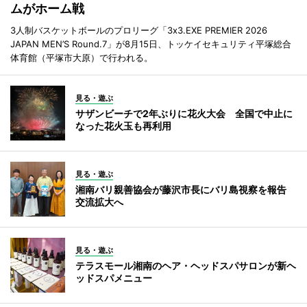
ムがホーム戦
3人制バスケットボールのプロリーグ「3x3.EXE PREMIER 2026
JAPAN MEN’S Round.7」が8月15日、トッケイセキュリティ平塚総合
体育館（平塚市大原）で行われる。
見る・遊ぶ
サザンビーチで2年ぶりに花火大会 全国で中止に
なった花火玉も再利用
見る・遊ぶ
湘南バリ親善協会が藤沢市長にバリ島視察を報告
交流拡大へ
見る・遊ぶ
テラスモール湘南のヘア・ヘッドスパサロンが新ヘ
ッドスパメニュー