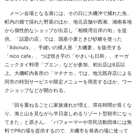
メーン会場となる港には、その日に大磯沖で捕れた魚、
町内の畑で採れた野菜のほか、地元店舗や西湘、湘南各地
から個性的なショップが出店し「相模湾沿岸の旬」を提
供。「話題の店」では、国産小麦ときび砂糖を使った
「8donuts」、手縫いの裸人形「大磯妻」を販売する
「nico cafe」、つぼ焼き芋の「やきいも日和」、オーガ
ニックタイ料理「プエン」などが参加。初出店は8店以
上。大磯町内各所の「マチナカ」では、地元既存店による
同市の特別サービスや限定メニューを用意するほか、ワー
クショップなどが開かれる。
「回を重ねるごとに家族連れが増え、滞在時間が長くな
り、海と山を見ながら半日楽しめるリゾート型朝市になっ
てきた」と原さん。「パフォーマーや市民活動団体には無
料でPRの場を提供するので、大磯市を発表の場に使って