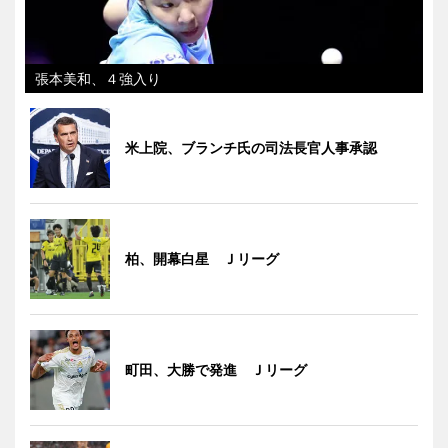
張本美和、４強入り
米上院、ブランチ氏の司法長官人事承認
柏、開幕白星 Ｊリーグ
町田、大勝で発進 Ｊリーグ