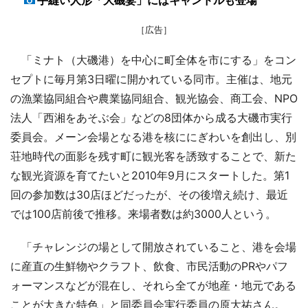
［広告］
「ミナト（大磯港）を中心に町全体を市にする」をコン
セプトに毎月第3日曜に開かれている同市。主催は、地元
の漁業協同組合や農業協同組合、観光協会、商工会、NPO
法人「西湘をあそぶ会」などの8団体から成る大磯市実行
委員会。メーン会場となる港を核ににぎわいを創出し、別
荘地時代の面影を残す町に観光客を誘致することで、新た
な観光資源を育てたいと2010年9月にスタートした。第1
回の参加数は30店ほどだったが、その後増え続け、最近
では100店前後で推移。来場者数は約3000人という。
「チャレンジの場として開放されていること、港を会場
に産直の生鮮物やクラフト、飲食、市民活動のPRやパフ
ォーマンスなどが混在し、それら全てが地産・地元である
ことが大きな特色」と同委員会実行委員の原大祐さん。