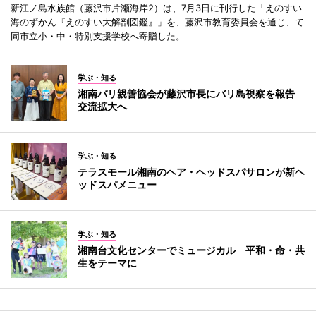
新江ノ島水族館（藤沢市片瀬海岸2）は、7月3日に刊行した「えのすい
海のずかん『えのすい大解剖図鑑』」を、藤沢市教育委員会を通じ、て
同市立小・中・特別支援学校へ寄贈した。
学ぶ・知る
湘南バリ親善協会が藤沢市長にバリ島視察を報告
交流拡大へ
学ぶ・知る
テラスモール湘南のヘア・ヘッドスパサロンが新ヘ
ッドスパメニュー
学ぶ・知る
湘南台文化センターでミュージカル 平和・命・共
生をテーマに