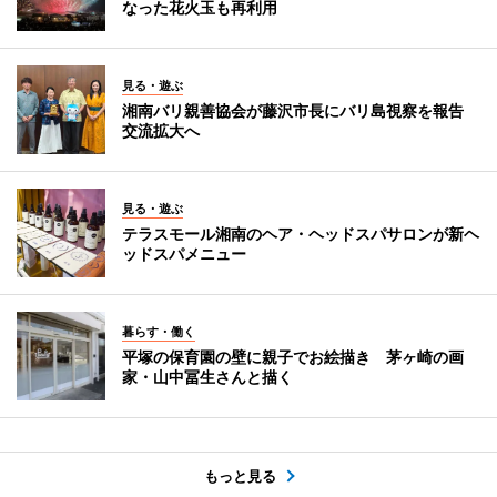
なった花火玉も再利用
見る・遊ぶ
湘南バリ親善協会が藤沢市長にバリ島視察を報告
交流拡大へ
見る・遊ぶ
テラスモール湘南のヘア・ヘッドスパサロンが新ヘ
ッドスパメニュー
暮らす・働く
平塚の保育園の壁に親子でお絵描き 茅ヶ崎の画
家・山中冨生さんと描く
もっと見る