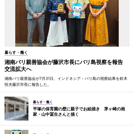
暮らす・働く
湘南バリ親善協会が藤沢市長にバリ島視察を報告
交流拡大へ
湘南バリ親善協会が7月31日、インドネシア・バリ島の視察結果を鈴木
恒夫藤沢市長に報告した。
暮らす・働く
平塚の保育園の壁に親子でお絵描き 茅ヶ崎の画
家・山中冨生さんと描く