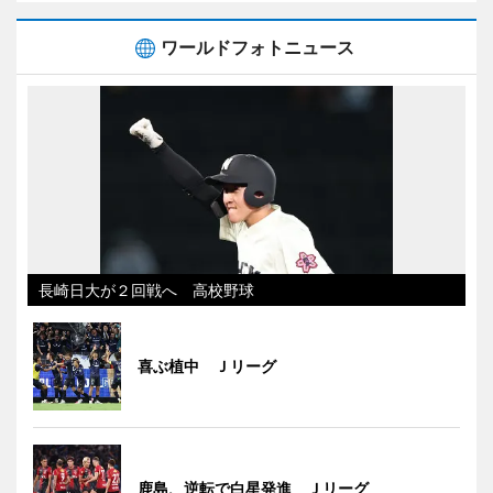
ワールドフォトニュース
長崎日大が２回戦へ 高校野球
喜ぶ植中 Ｊリーグ
鹿島、逆転で白星発進 Ｊリーグ