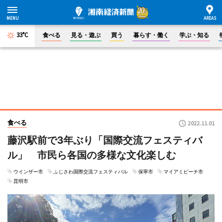
33°C
食べる
見る・遊ぶ
買う
暮らす・働く
学ぶ・知る
食べる
2022.11.01
藤沢駅前で3年ぶり「国際交流フェスティバ
ル」 市民ら各国の多様な文化楽しむ
ウインザー市
ふじさわ国際交流フェスティバル
保寧市
マイアミビーチ市
昆明市