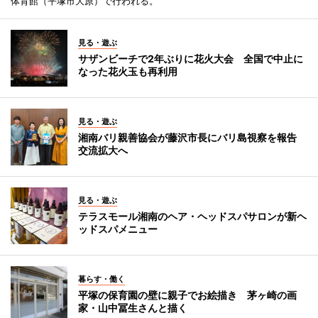
体育館（平塚市大原）で行われる。
見る・遊ぶ
サザンビーチで2年ぶりに花火大会 全国で中止に
なった花火玉も再利用
見る・遊ぶ
湘南バリ親善協会が藤沢市長にバリ島視察を報告
交流拡大へ
見る・遊ぶ
テラスモール湘南のヘア・ヘッドスパサロンが新ヘ
ッドスパメニュー
暮らす・働く
平塚の保育園の壁に親子でお絵描き 茅ヶ崎の画
家・山中冨生さんと描く