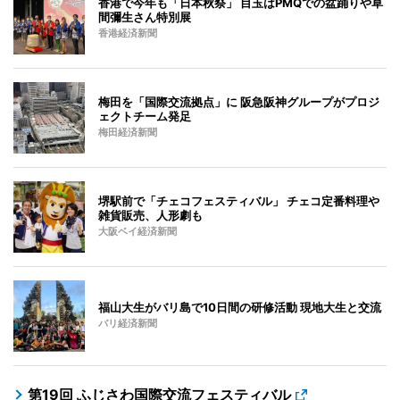
香港で今年も「日本秋祭」 目玉はPMQでの盆踊りや草
間彌生さん特別展
香港経済新聞
梅田を「国際交流拠点」に 阪急阪神グループがプロジ
ェクトチーム発足
梅田経済新聞
堺駅前で「チェコフェスティバル」 チェコ定番料理や
雑貨販売、人形劇も
大阪ベイ経済新聞
福山大生がバリ島で10日間の研修活動 現地大生と交流
バリ経済新聞
第19回 ふじさわ国際交流フェスティバル