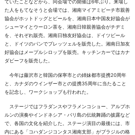
ていたことなどから、同会場での開催は6年ぶり。来場し
た人をもてなそうと会場では、湘南マイアミビーチ市親善
協会がホットドッグとビールを、湘南日本中国友好協会が
シューマイとウーロン茶を、湘南日韓親善協会がチヂミ
を、それぞれ販売。湘南日独友好協会は、ドイツビール
と、ドイツのパンでプレッツェルを販売した。湘南日加友
好協会はメープルシロップを販売。キッチンカーではカナ
ダビーフを販売した。
今年は藤沢市と韓国の保寧市との姉妹都市提携20周年
と、カナダのウインザー市との提携35周年に当たること
を記念し、ワークショップも行われた。
ステージではフラダンスやフラメンコショー、アルプホ
ルンの演奏やインドネシア・バリ島の伝統舞踊の披露など
で、各国の文化を紹介した。ステージ演目の最後には、市
内にある「コハダンジコンタス湘南支部」がブラジルの格