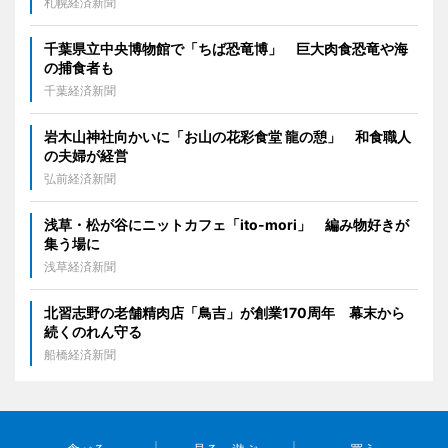
札幌経済新聞
千葉県立中央博物館で「ちば恐竜博」 巨大肉食恐竜や海
の捕食者も
千葉経済新聞
岩木山神社向かいに「お山の花彩食堂 龍の憩」 和食職人
の夫婦が経営
弘前経済新聞
浅草・松が谷にニットカフェ「ito-mori」 編み物好きが
集う場に
浅草経済新聞
北習志野の老舗精肉店「鳥吉」が創業170周年 幕末から
続くのれん守る
船橋経済新聞