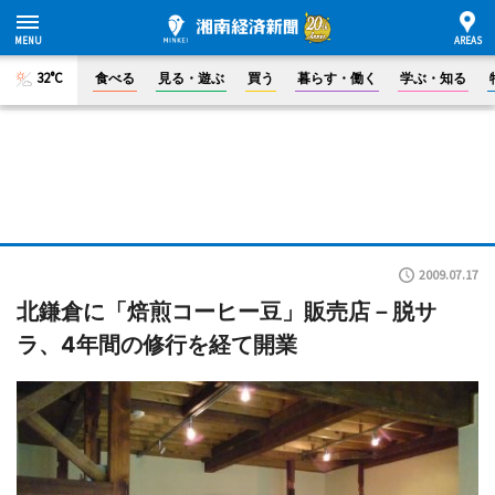
32°C
食べる
見る・遊ぶ
買う
暮らす・働く
学ぶ・知る
2009.07.17
北鎌倉に「焙煎コーヒー豆」販売店－脱サ
ラ、4年間の修行を経て開業