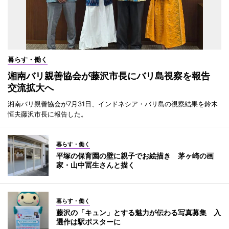
暮らす・働く
湘南バリ親善協会が藤沢市長にバリ島視察を報告
交流拡大へ
湘南バリ親善協会が7月31日、インドネシア・バリ島の視察結果を鈴木
恒夫藤沢市長に報告した。
暮らす・働く
平塚の保育園の壁に親子でお絵描き 茅ヶ崎の画
家・山中冨生さんと描く
暮らす・働く
藤沢の「キュン」とする魅力が伝わる写真募集 入
選作は駅ポスターに