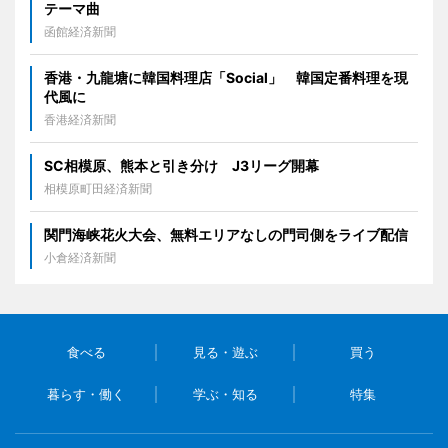
テーマ曲
函館経済新聞
香港・九龍塘に韓国料理店「Social」 韓国定番料理を現
代風に
香港経済新聞
SC相模原、熊本と引き分け J3リーグ開幕
相模原町田経済新聞
関門海峡花火大会、無料エリアなしの門司側をライブ配信
小倉経済新聞
食べる
見る・遊ぶ
買う
暮らす・働く
学ぶ・知る
特集