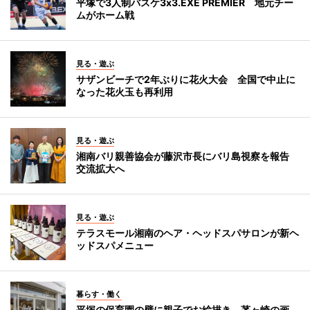
平塚で3人制バスケ3x3.EXE PREMIER 地元チー
ムがホーム戦
見る・遊ぶ
サザンビーチで2年ぶりに花火大会 全国で中止に
なった花火玉も再利用
見る・遊ぶ
湘南バリ親善協会が藤沢市長にバリ島視察を報告
交流拡大へ
見る・遊ぶ
テラスモール湘南のヘア・ヘッドスパサロンが新ヘ
ッドスパメニュー
暮らす・働く
平塚の保育園の壁に親子でお絵描き 茅ヶ崎の画