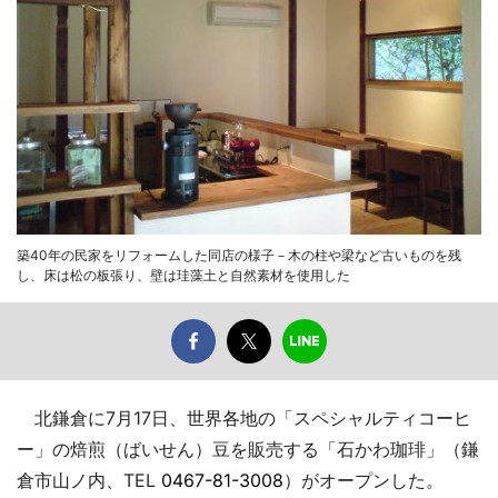
築40年の民家をリフォームした同店の様子－木の柱や梁など古いものを残
し、床は松の板張り、壁は珪藻土と自然素材を使用した
北鎌倉に7月17日、世界各地の「スペシャルティコーヒ
ー」の焙煎（ばいせん）豆を販売する「石かわ珈琲」（鎌
倉市山ノ内、TEL
0467-81-3008
）がオープンした。