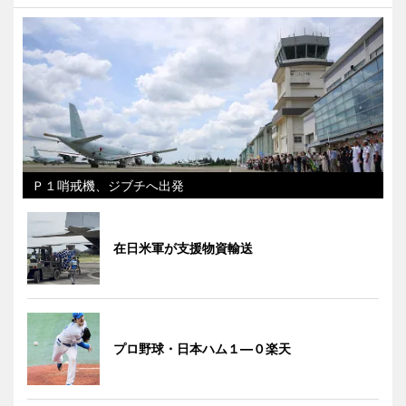
Ｐ１哨戒機、ジブチへ出発
在日米軍が支援物資輸送
プロ野球・日本ハム１―０楽天