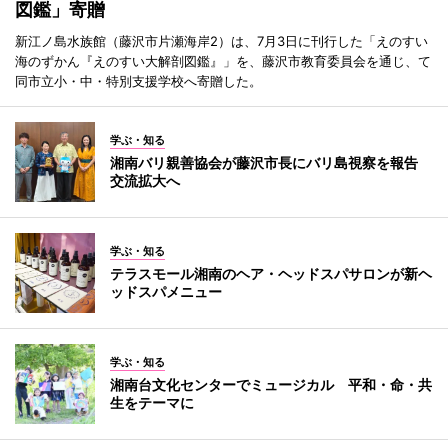
図鑑」寄贈
新江ノ島水族館（藤沢市片瀬海岸2）は、7月3日に刊行した「えのすい
海のずかん『えのすい大解剖図鑑』」を、藤沢市教育委員会を通じ、て
同市立小・中・特別支援学校へ寄贈した。
学ぶ・知る
湘南バリ親善協会が藤沢市長にバリ島視察を報告
交流拡大へ
学ぶ・知る
テラスモール湘南のヘア・ヘッドスパサロンが新ヘ
ッドスパメニュー
学ぶ・知る
湘南台文化センターでミュージカル 平和・命・共
生をテーマに