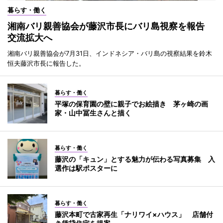
暮らす・働く
湘南バリ親善協会が藤沢市長にバリ島視察を報告
交流拡大へ
湘南バリ親善協会が7月31日、インドネシア・バリ島の視察結果を鈴木
恒夫藤沢市長に報告した。
暮らす・働く
平塚の保育園の壁に親子でお絵描き 茅ヶ崎の画
家・山中冨生さんと描く
暮らす・働く
藤沢の「キュン」とする魅力が伝わる写真募集 入
選作は駅ポスターに
暮らす・働く
藤沢本町で古家再生「ナリワイ×ハウス」 店舗付