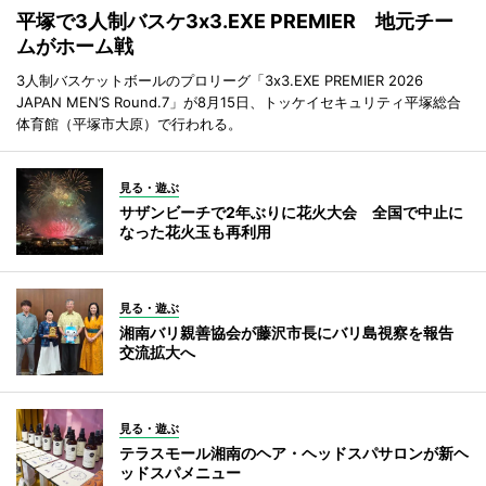
平塚で3人制バスケ3x3.EXE PREMIER 地元チー
ムがホーム戦
3人制バスケットボールのプロリーグ「3x3.EXE PREMIER 2026
JAPAN MEN’S Round.7」が8月15日、トッケイセキュリティ平塚総合
体育館（平塚市大原）で行われる。
見る・遊ぶ
サザンビーチで2年ぶりに花火大会 全国で中止に
なった花火玉も再利用
見る・遊ぶ
湘南バリ親善協会が藤沢市長にバリ島視察を報告
交流拡大へ
見る・遊ぶ
テラスモール湘南のヘア・ヘッドスパサロンが新ヘ
ッドスパメニュー