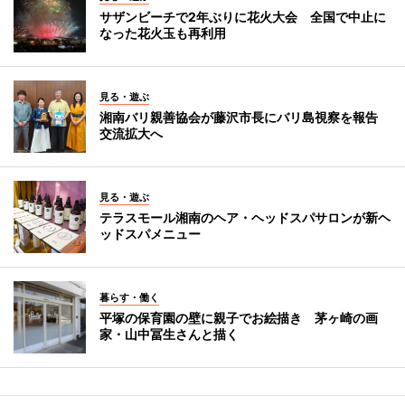
サザンビーチで2年ぶりに花火大会 全国で中止に
なった花火玉も再利用
見る・遊ぶ
湘南バリ親善協会が藤沢市長にバリ島視察を報告
交流拡大へ
見る・遊ぶ
テラスモール湘南のヘア・ヘッドスパサロンが新ヘ
ッドスパメニュー
暮らす・働く
平塚の保育園の壁に親子でお絵描き 茅ヶ崎の画
家・山中冨生さんと描く