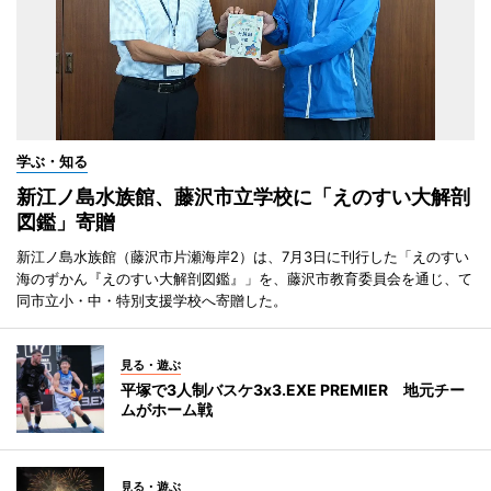
学ぶ・知る
新江ノ島水族館、藤沢市立学校に「えのすい大解剖
図鑑」寄贈
新江ノ島水族館（藤沢市片瀬海岸2）は、7月3日に刊行した「えのすい
海のずかん『えのすい大解剖図鑑』」を、藤沢市教育委員会を通じ、て
同市立小・中・特別支援学校へ寄贈した。
見る・遊ぶ
平塚で3人制バスケ3x3.EXE PREMIER 地元チー
ムがホーム戦
見る・遊ぶ