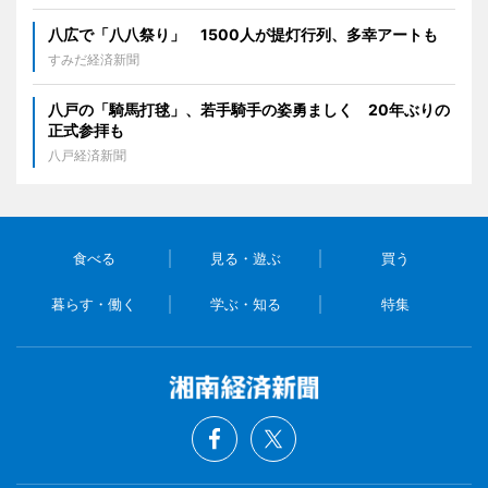
八広で「八八祭り」 1500人が提灯行列、多幸アートも
すみだ経済新聞
八戸の「騎馬打毬」、若手騎手の姿勇ましく 20年ぶりの
正式参拝も
八戸経済新聞
食べる
見る・遊ぶ
買う
暮らす・働く
学ぶ・知る
特集