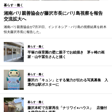
暮らす・働く
湘南バリ親善協会が藤沢市長にバリ島視察を報告
交流拡大へ
湘南バリ親善協会が7月31日、インドネシア・バリ島の視察結果を鈴木
恒夫藤沢市長に報告した。
暮らす・働く
平塚の保育園の壁に親子でお絵描き 茅ヶ崎の画
家・山中冨生さんと描く
暮らす・働く
藤沢の「キュン」とする魅力が伝わる写真募集 入
選作は駅ポスターに
暮らす・働く
藤沢本町で古家再生「ナリワイ×ハウス」 店舗付