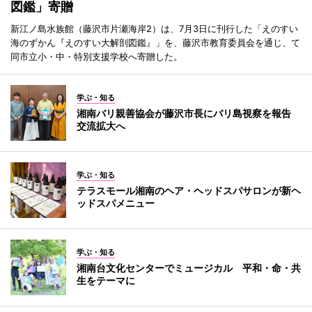
図鑑」寄贈
新江ノ島水族館（藤沢市片瀬海岸2）は、7月3日に刊行した「えのすい
海のずかん『えのすい大解剖図鑑』」を、藤沢市教育委員会を通じ、て
同市立小・中・特別支援学校へ寄贈した。
学ぶ・知る
湘南バリ親善協会が藤沢市長にバリ島視察を報告
交流拡大へ
学ぶ・知る
テラスモール湘南のヘア・ヘッドスパサロンが新ヘ
ッドスパメニュー
学ぶ・知る
湘南台文化センターでミュージカル 平和・命・共
生をテーマに