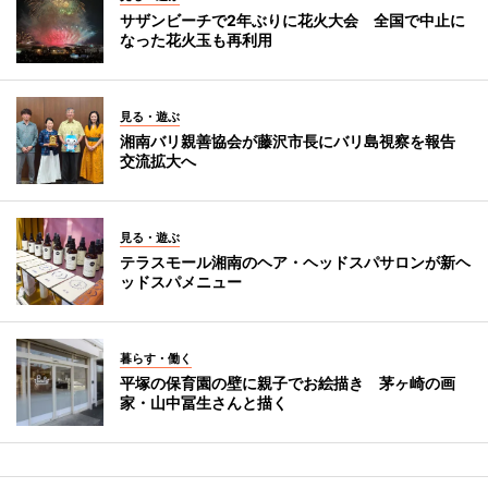
サザンビーチで2年ぶりに花火大会 全国で中止に
なった花火玉も再利用
見る・遊ぶ
湘南バリ親善協会が藤沢市長にバリ島視察を報告
交流拡大へ
見る・遊ぶ
テラスモール湘南のヘア・ヘッドスパサロンが新ヘ
ッドスパメニュー
暮らす・働く
平塚の保育園の壁に親子でお絵描き 茅ヶ崎の画
家・山中冨生さんと描く