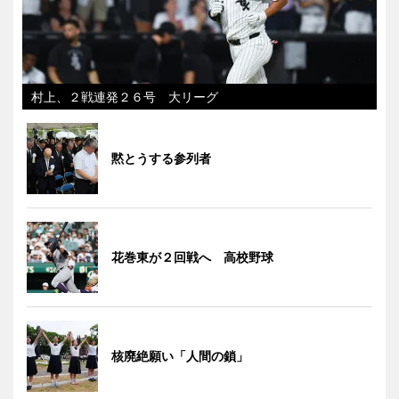
村上、２戦連発２６号 大リーグ
黙とうする参列者
花巻東が２回戦へ 高校野球
核廃絶願い「人間の鎖」