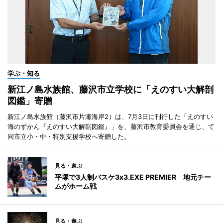
学ぶ・知る
新江ノ島水族館、藤沢市立学校に「えのすい大解剖
図鑑」寄贈
新江ノ島水族館（藤沢市片瀬海岸2）は、7月3日に刊行した「えのすい
海のずかん『えのすい大解剖図鑑』」を、藤沢市教育委員会を通じ、て
同市立小・中・特別支援学校へ寄贈した。
見る・遊ぶ
平塚で3人制バスケ3x3.EXE PREMIER 地元チー
ムがホーム戦
見る・遊ぶ