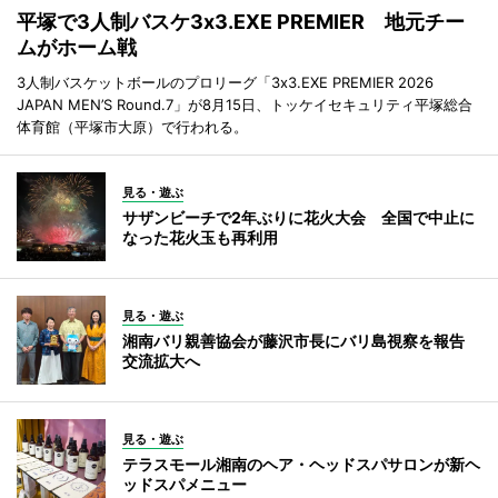
平塚で3人制バスケ3x3.EXE PREMIER 地元チー
ムがホーム戦
3人制バスケットボールのプロリーグ「3x3.EXE PREMIER 2026
JAPAN MEN’S Round.7」が8月15日、トッケイセキュリティ平塚総合
体育館（平塚市大原）で行われる。
見る・遊ぶ
サザンビーチで2年ぶりに花火大会 全国で中止に
なった花火玉も再利用
見る・遊ぶ
湘南バリ親善協会が藤沢市長にバリ島視察を報告
交流拡大へ
見る・遊ぶ
テラスモール湘南のヘア・ヘッドスパサロンが新ヘ
ッドスパメニュー