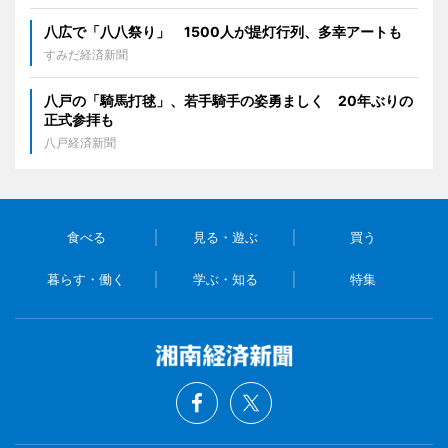
八広で「八八祭り」 1500人が提灯行列、多幸アートも
すみだ経済新聞
八戸の「騎馬打毬」、若手騎手の姿勇ましく 20年ぶりの
正式参拝も
八戸経済新聞
食べる
見る・遊ぶ
買う
暮らす・働く
学ぶ・知る
特集