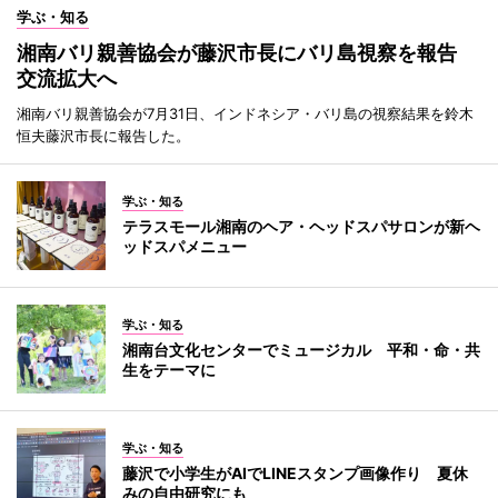
学ぶ・知る
湘南バリ親善協会が藤沢市長にバリ島視察を報告
交流拡大へ
湘南バリ親善協会が7月31日、インドネシア・バリ島の視察結果を鈴木
恒夫藤沢市長に報告した。
学ぶ・知る
テラスモール湘南のヘア・ヘッドスパサロンが新ヘ
ッドスパメニュー
学ぶ・知る
湘南台文化センターでミュージカル 平和・命・共
生をテーマに
学ぶ・知る
藤沢で小学生がAIでLINEスタンプ画像作り 夏休
みの自由研究にも