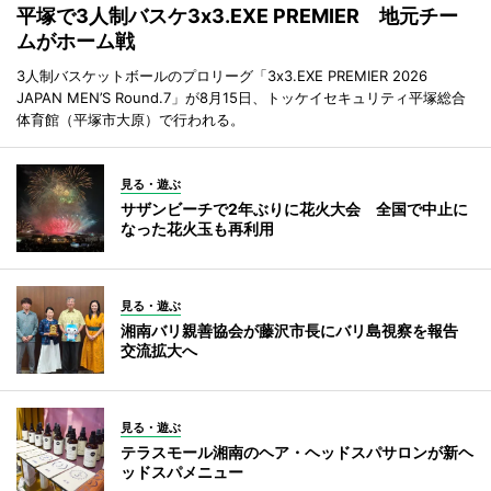
平塚で3人制バスケ3x3.EXE PREMIER 地元チー
ムがホーム戦
3人制バスケットボールのプロリーグ「3x3.EXE PREMIER 2026
JAPAN MEN’S Round.7」が8月15日、トッケイセキュリティ平塚総合
体育館（平塚市大原）で行われる。
見る・遊ぶ
サザンビーチで2年ぶりに花火大会 全国で中止に
なった花火玉も再利用
見る・遊ぶ
湘南バリ親善協会が藤沢市長にバリ島視察を報告
交流拡大へ
見る・遊ぶ
テラスモール湘南のヘア・ヘッドスパサロンが新ヘ
ッドスパメニュー