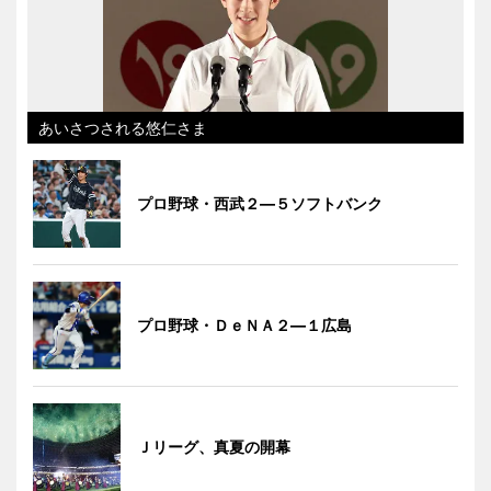
あいさつされる悠仁さま
プロ野球・西武２―５ソフトバンク
プロ野球・ＤｅＮＡ２―１広島
Ｊリーグ、真夏の開幕