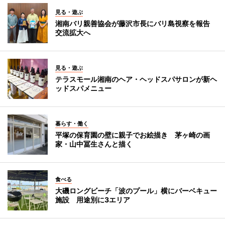
見る・遊ぶ
湘南バリ親善協会が藤沢市長にバリ島視察を報告
交流拡大へ
見る・遊ぶ
テラスモール湘南のヘア・ヘッドスパサロンが新ヘ
ッドスパメニュー
暮らす・働く
平塚の保育園の壁に親子でお絵描き 茅ヶ崎の画
家・山中冨生さんと描く
食べる
大磯ロングビーチ「波のプール」横にバーベキュー
施設 用途別に3エリア