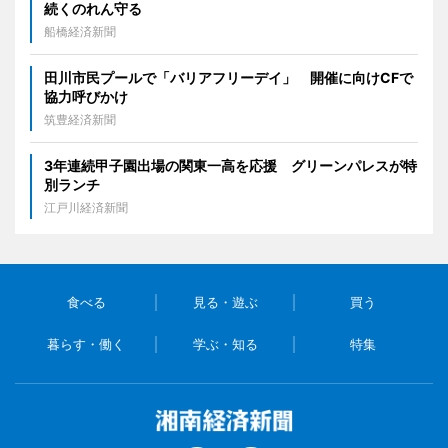
続くのれん守る
船橋経済新聞
田川市民プールで「バリアフリーデイ」 開催に向けCFで
協力呼びかけ
筑豊経済新聞
3年連続甲子園出場の関東一高を応援 グリーンパレスが特
別ランチ
江戸川経済新聞
食べる
見る・遊ぶ
買う
暮らす・働く
学ぶ・知る
特集