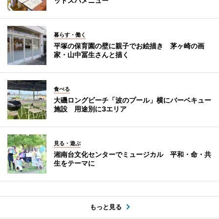
ッドスパメニュー
暮らす・働く
平塚の保育園の壁に親子でお絵描き 茅ヶ崎の画
家・山中冨生さんと描く
食べる
大磯ロングビーチ「波のプール」横にバーベキュー
施設 用途別に3エリア
見る・遊ぶ
湘南台文化センターでミュージカル 平和・命・共
生をテーマに
もっと見る