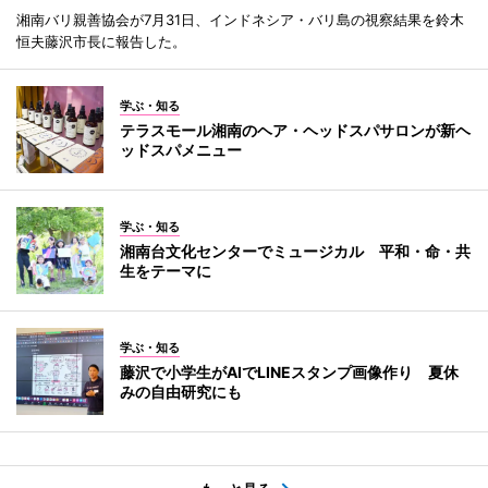
湘南バリ親善協会が7月31日、インドネシア・バリ島の視察結果を鈴木
恒夫藤沢市長に報告した。
学ぶ・知る
テラスモール湘南のヘア・ヘッドスパサロンが新ヘ
ッドスパメニュー
学ぶ・知る
湘南台文化センターでミュージカル 平和・命・共
生をテーマに
学ぶ・知る
藤沢で小学生がAIでLINEスタンプ画像作り 夏休
みの自由研究にも