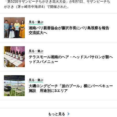
「第52回サザンビーチちがさき花火大会」が8月1日、サザンビーチち
がさき（茅ヶ崎市中海岸4）で開催された。
見る・遊ぶ
湘南バリ親善協会が藤沢市長にバリ島視察を報告
交流拡大へ
見る・遊ぶ
テラスモール湘南のヘア・ヘッドスパサロンが新ヘ
ッドスパメニュー
見る・遊ぶ
大磯ロングビーチ「波のプール」横にバーベキュー
施設 用途別に3エリア
もっと見る