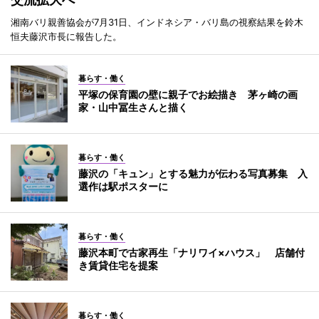
湘南バリ親善協会が7月31日、インドネシア・バリ島の視察結果を鈴木
恒夫藤沢市長に報告した。
暮らす・働く
平塚の保育園の壁に親子でお絵描き 茅ヶ崎の画
家・山中冨生さんと描く
暮らす・働く
藤沢の「キュン」とする魅力が伝わる写真募集 入
選作は駅ポスターに
暮らす・働く
藤沢本町で古家再生「ナリワイ×ハウス」 店舗付
き賃貸住宅を提案
暮らす・働く