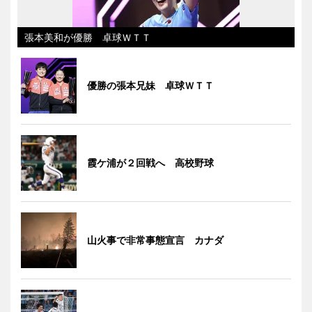
張本美和が優勝 卓球ＷＴＴ
優勝の張本兄妹 卓球ＷＴＴ
霞ケ浦が２回戦へ 高校野球
山火事で非常事態宣言 カナダ