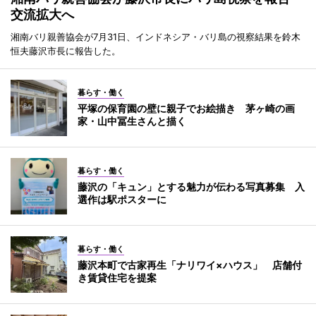
交流拡大へ
湘南バリ親善協会が7月31日、インドネシア・バリ島の視察結果を鈴木
恒夫藤沢市長に報告した。
暮らす・働く
平塚の保育園の壁に親子でお絵描き 茅ヶ崎の画
家・山中冨生さんと描く
暮らす・働く
藤沢の「キュン」とする魅力が伝わる写真募集 入
選作は駅ポスターに
暮らす・働く
藤沢本町で古家再生「ナリワイ×ハウス」 店舗付
き賃貸住宅を提案