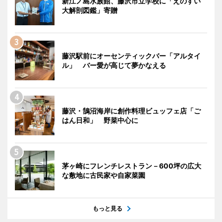
新江ノ島水族館、藤沢市立学校に「えのすい
大解剖図鑑」寄贈
藤沢駅前にオーセンティックバー「アルタイ
ル」 バー愛が高じて夢かなえる
藤沢・鵠沼海岸に創作料理ビュッフェ店「ご
はん日和」 野菜中心に
茅ヶ崎にフレンチレストラン－600坪の広大
な敷地に古民家や自家菜園
もっと見る