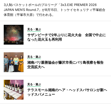
3人制バスケットボールのプロリーグ「3x3.EXE PREMIER 2026
JAPAN MEN’S Round.7」が8月15日、トッケイセキュリティ平塚総合
体育館（平塚市大原）で行われる。
見る・遊ぶ
サザンビーチで2年ぶりに花火大会 全国で中止に
なった花火玉も再利用
見る・遊ぶ
湘南バリ親善協会が藤沢市長にバリ島視察を報告
交流拡大へ
見る・遊ぶ
テラスモール湘南のヘア・ヘッドスパサロンが新ヘ
ッドスパメニュー