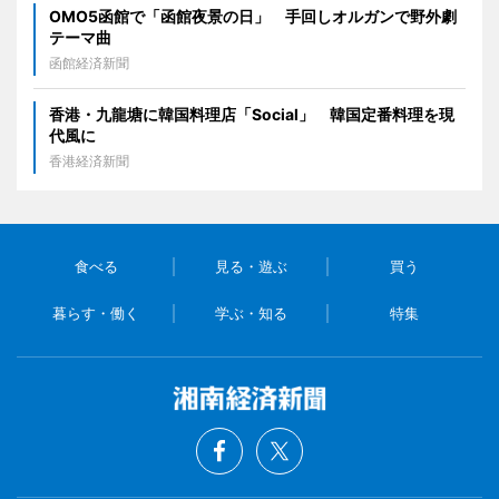
OMO5函館で「函館夜景の日」 手回しオルガンで野外劇
テーマ曲
函館経済新聞
香港・九龍塘に韓国料理店「Social」 韓国定番料理を現
代風に
香港経済新聞
食べる
見る・遊ぶ
買う
暮らす・働く
学ぶ・知る
特集