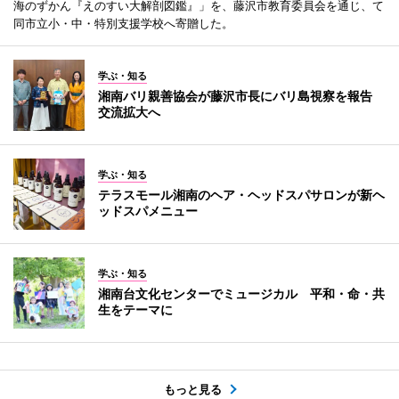
海のずかん『えのすい大解剖図鑑』」を、藤沢市教育委員会を通じ、て
同市立小・中・特別支援学校へ寄贈した。
学ぶ・知る
湘南バリ親善協会が藤沢市長にバリ島視察を報告
交流拡大へ
学ぶ・知る
テラスモール湘南のヘア・ヘッドスパサロンが新ヘ
ッドスパメニュー
学ぶ・知る
湘南台文化センターでミュージカル 平和・命・共
生をテーマに
もっと見る