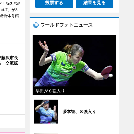
投票する
結果を見る
3x3.EXE
und.7」が8
塚総合体育館
ワールドフォトニュース
が藤沢市長
告 交流拡
早田が８強入り
張本智、８強入り