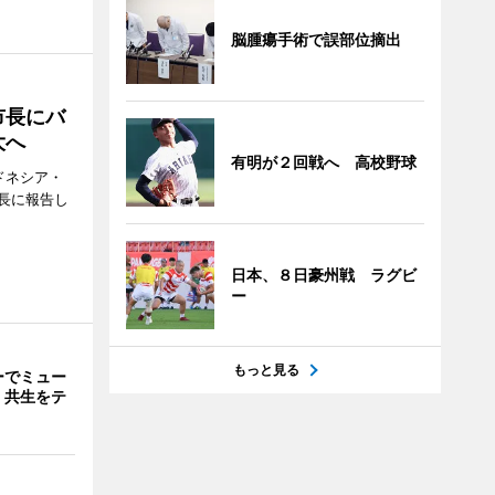
脳腫瘍手術で誤部位摘出
市長にバ
大へ
有明が２回戦へ 高校野球
ドネシア・
長に報告し
日本、８日豪州戦 ラグビ
ー
もっと見る
ーでミュー
・共生をテ