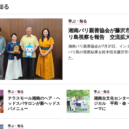
知る
学ぶ・知る
湘南バリ親善協会が藤沢
リ島視察を報告 交流拡
湘南バリ親善協会が7月31日、イン
バリ島の視察結果を鈴木恒夫藤沢市
た。
学ぶ・知る
学ぶ・知る
テラスモール湘南のヘア・ヘ
湘南台文化センタ
ッドスパサロンが新ヘッドス
ジカル 平和・命
パメニュー
ーマに
学ぶ・知る