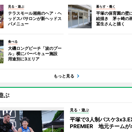
見る・遊ぶ
暮らす・働く
テラスモール湘南のヘア・ヘ
平塚の保育園の壁
ッドスパサロンが新ヘッドス
絵描き 茅ヶ崎の
パメニュー
冨生さんと描く
食べる
大磯ロングビーチ「波のプー
ル」横にバーベキュー施設
用途別に3エリア
もっと見る
遊ぶ
見る・遊ぶ
平塚で3人制バスケ3x3.E
PREMIER 地元チーム