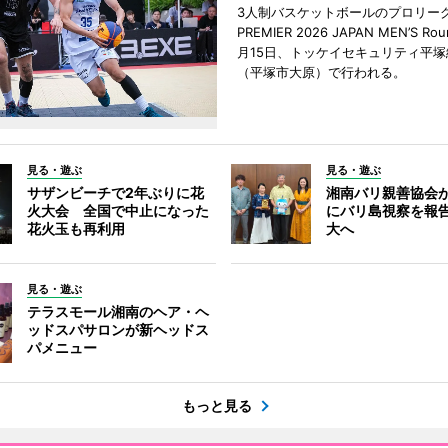
3人制バスケットボールのプロリーグ「
PREMIER 2026 JAPAN MEN’S Ro
月15日、トッケイセキュリティ平
（平塚市大原）で行われる。
見る・遊ぶ
見る・遊ぶ
サザンビーチで2年ぶりに花
湘南バリ親善協会
火大会 全国で中止になった
にバリ島視察を報
花火玉も再利用
大へ
見る・遊ぶ
テラスモール湘南のヘア・ヘ
ッドスパサロンが新ヘッドス
パメニュー
もっと見る