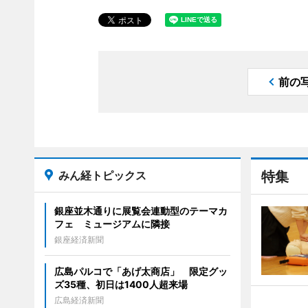
前の
みん経トピックス
特集
銀座並木通りに展覧会連動型のテーマカ
フェ ミュージアムに隣接
銀座経済新聞
広島パルコで「あげ太商店」 限定グッ
ズ35種、初日は1400人超来場
広島経済新聞