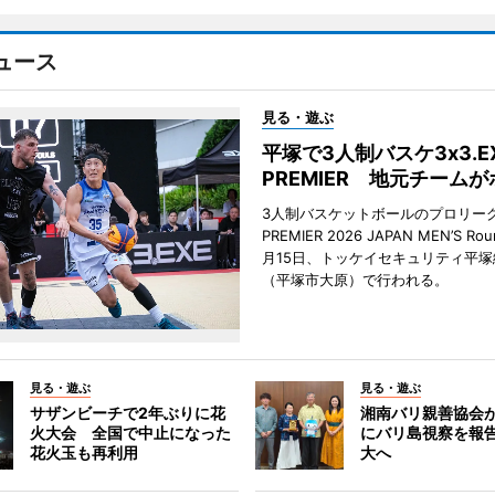
ュース
見る・遊ぶ
平塚で3人制バスケ3x3.E
PREMIER 地元チーム
3人制バスケットボールのプロリーグ「
PREMIER 2026 JAPAN MEN’S Ro
月15日、トッケイセキュリティ平
（平塚市大原）で行われる。
見る・遊ぶ
見る・遊ぶ
サザンビーチで2年ぶりに花
湘南バリ親善協会
火大会 全国で中止になった
にバリ島視察を報
花火玉も再利用
大へ