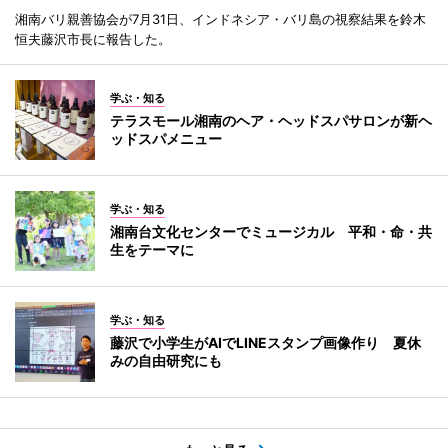
湘南バリ親善協会が7月31日、インドネシア・バリ島の視察結果を鈴木
恒夫藤沢市長に報告した。
学ぶ・知る
テラスモール湘南のヘア・ヘッドスパサロンが新ヘ
ッドスパメニュー
学ぶ・知る
湘南台文化センターでミュージカル 平和・命・共
生をテーマに
学ぶ・知る
藤沢で小学生がAIでLINEスタンプ画像作り 夏休
みの自由研究にも