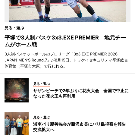
見る・遊ぶ
平塚で3人制バスケ3x3.EXE PREMIER 地元チー
ムがホーム戦
3人制バスケットボールのプロリーグ「3x3.EXE PREMIER 2026
JAPAN MEN’S Round.7」が8月15日、トッケイセキュリティ平塚総合
体育館（平塚市大原）で行われる。
見る・遊ぶ
サザンビーチで2年ぶりに花火大会 全国で中止に
なった花火玉も再利用
見る・遊ぶ
湘南バリ親善協会が藤沢市長にバリ島視察を報告
交流拡大へ