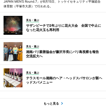
JAPAN MEN’S Round.7」が8月15日、トッケイセキュリティ平塚総合
体育館（平塚市大原）で行われる。
見る・遊ぶ
サザンビーチで2年ぶりに花火大会 全国で中止に
なった花火玉も再利用
見る・遊ぶ
湘南バリ親善協会が藤沢市長にバリ島視察を報告
交流拡大へ
見る・遊ぶ
テラスモール湘南のヘア・ヘッドスパサロンが新ヘ
ッドスパメニュー
もっと見る