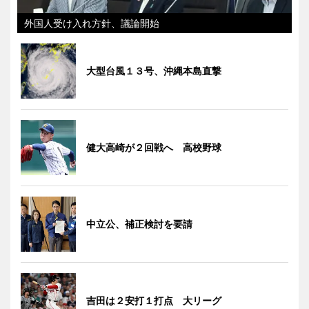
外国人受け入れ方針、議論開始
大型台風１３号、沖縄本島直撃
健大高崎が２回戦へ 高校野球
中立公、補正検討を要請
吉田は２安打１打点 大リーグ