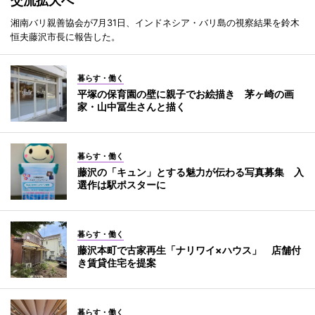
交流拡大へ
湘南バリ親善協会が7月31日、インドネシア・バリ島の視察結果を鈴木
恒夫藤沢市長に報告した。
暮らす・働く
平塚の保育園の壁に親子でお絵描き 茅ヶ崎の画
家・山中冨生さんと描く
暮らす・働く
藤沢の「キュン」とする魅力が伝わる写真募集 入
選作は駅ポスターに
暮らす・働く
藤沢本町で古家再生「ナリワイ×ハウス」 店舗付
き賃貸住宅を提案
暮らす・働く