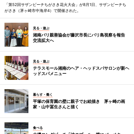
「第52回サザンビーチちがさき花火大会」が8月1日、サザンビーチち
がさき（茅ヶ崎市中海岸4）で開催された。
見る・遊ぶ
湘南バリ親善協会が藤沢市長にバリ島視察を報告
交流拡大へ
見る・遊ぶ
テラスモール湘南のヘア・ヘッドスパサロンが新ヘ
ッドスパメニュー
暮らす・働く
平塚の保育園の壁に親子でお絵描き 茅ヶ崎の画
家・山中冨生さんと描く
食べる