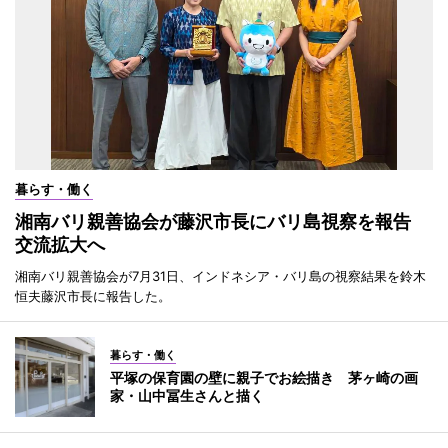
暮らす・働く
湘南バリ親善協会が藤沢市長にバリ島視察を報告
交流拡大へ
湘南バリ親善協会が7月31日、インドネシア・バリ島の視察結果を鈴木
恒夫藤沢市長に報告した。
暮らす・働く
平塚の保育園の壁に親子でお絵描き 茅ヶ崎の画
家・山中冨生さんと描く