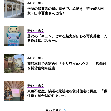
暮らす・働く
平塚の保育園の壁に親子でお絵描き 茅ヶ崎の画
家・山中冨生さんと描く
暮らす・働く
藤沢の「キュン」とする魅力が伝わる写真募集 入
選作は駅ポスターに
暮らす・働く
藤沢本町で古家再生「ナリワイ×ハウス」 店舗付
き賃貸住宅を提案
暮らす・働く
東急不動産、鵠沼の元社宅を賃貸住宅に再生 「職
住遊」融合型の住まいへ
もっと見る