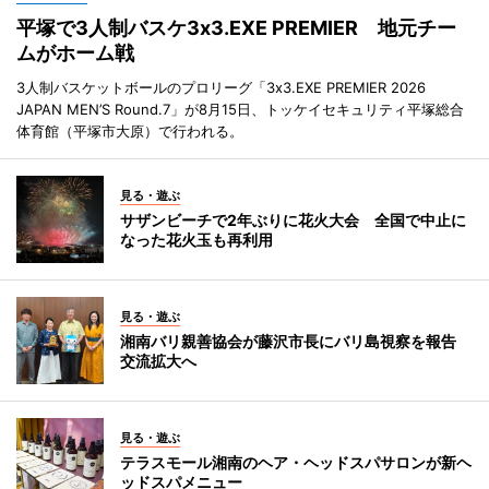
平塚で3人制バスケ3x3.EXE PREMIER 地元チー
ムがホーム戦
3人制バスケットボールのプロリーグ「3x3.EXE PREMIER 2026
JAPAN MEN’S Round.7」が8月15日、トッケイセキュリティ平塚総合
体育館（平塚市大原）で行われる。
見る・遊ぶ
サザンビーチで2年ぶりに花火大会 全国で中止に
なった花火玉も再利用
見る・遊ぶ
湘南バリ親善協会が藤沢市長にバリ島視察を報告
交流拡大へ
見る・遊ぶ
テラスモール湘南のヘア・ヘッドスパサロンが新ヘ
ッドスパメニュー