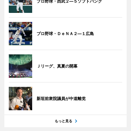
プロ野球・西武２―５ソフトバンク
プロ野球・ＤｅＮＡ２―１広島
Ｊリーグ、真夏の開幕
新垣前衆院議員が中道離党
もっと見る