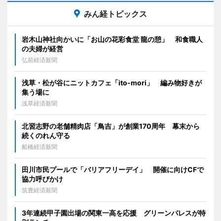
みん経トピックス
岩木山神社向かいに「お山の花彩食堂 龍の憩」 和食職人
の夫婦が経営
弘前経済新聞
浅草・松が谷にニットカフェ「ito-mori」 編み物好きが
集う場に
浅草経済新聞
北習志野の老舗精肉店「鳥吉」が創業170周年 幕末から
続くのれん守る
船橋経済新聞
田川市民プールで「バリアフリーデイ」 開催に向けCFで
協力呼びかけ
筑豊経済新聞
3年連続甲子園出場の関東一高を応援 グリーンパレスが特