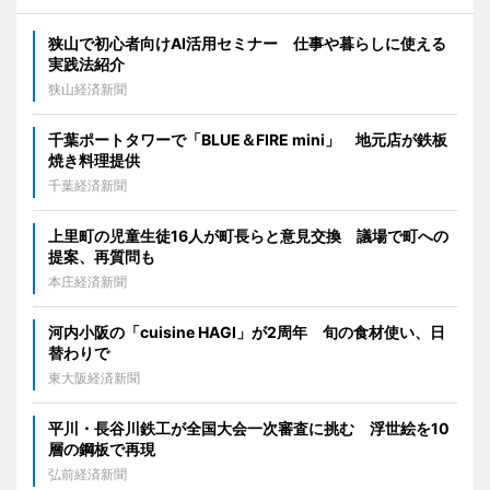
狭山で初心者向けAI活用セミナー 仕事や暮らしに使える
実践法紹介
狭山経済新聞
千葉ポートタワーで「BLUE＆FIRE mini」 地元店が鉄板
焼き料理提供
千葉経済新聞
上里町の児童生徒16人が町長らと意見交換 議場で町への
提案、再質問も
本庄経済新聞
河内小阪の「cuisine HAGI」が2周年 旬の食材使い、日
替わりで
東大阪経済新聞
平川・長谷川鉄工が全国大会一次審査に挑む 浮世絵を10
層の鋼板で再現
弘前経済新聞