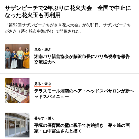
サザンビーチで2年ぶりに花火大会 全国で中止に
なった花火玉も再利用
「第52回サザンビーチちがさき花火大会」が8月1日、サザンビーチち
がさき（茅ヶ崎市中海岸4）で開催された。
見る・遊ぶ
湘南バリ親善協会が藤沢市長にバリ島視察を報告
交流拡大へ
見る・遊ぶ
テラスモール湘南のヘア・ヘッドスパサロンが新ヘ
ッドスパメニュー
暮らす・働く
平塚の保育園の壁に親子でお絵描き 茅ヶ崎の画
家・山中冨生さんと描く