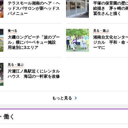
テラスモール湘南のヘア・ヘ
平塚の保育園の壁
ッドスパサロンが新ヘッドス
絵描き 茅ヶ崎の
パメニュー
冨生さんと描く
食べる
見る・遊ぶ
大磯ロングビーチ「波のプー
湘南台文化センタ
ル」横にバーベキュー施設
ジカル 平和・命
用途別に3エリア
ーマに
見る・遊ぶ
片瀬江ノ島駅近くにレンタル
ハウス 海辺の一軒家を改修
もっと見る
・働く