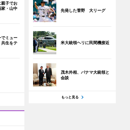
に親子でお
画家・山中
先発した菅野 大リーグ
ーでミュー
米大統領ヘリに民間機接近
・共生をテ
茂木外相、パナマ大統領と
会談
もっと見る