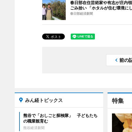
春日部在住芸術家や有志が庄内領
ごみ拾い 「ホタルが住む環境に
春日部経済新聞
前の
みん経トピックス
特集
熊谷で「おしごと探検隊」 子どもたち
の職業観育む
熊谷経済新聞