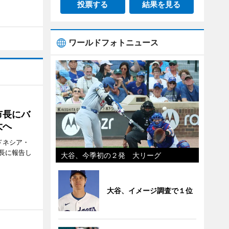
投票する
結果を見る
ワールドフォトニュース
市長にバ
大へ
ドネシア・
長に報告し
大谷、今季初の２発 大リーグ
大谷、イメージ調査で１位