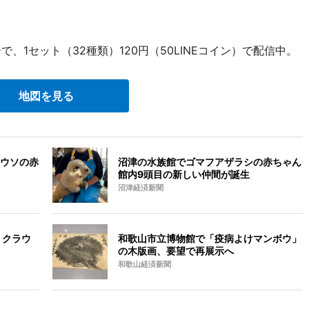
、1セット（32種類）120円（50LINEコイン）で配信中。
地図を見る
ウソの赤
沼津の水族館でゴマフアザラシの赤ちゃん
館内9頭目の新しい仲間が誕生
沼津経済新聞
 クラウ
和歌山市立博物館で「疫病よけマンボウ」
の木版画、要望で再展示へ
和歌山経済新聞