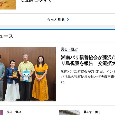
もっと見る
ュース
見る・遊ぶ
湘南バリ親善協会が藤沢
リ島視察を報告 交流拡
湘南バリ親善協会が7月31日、イン
バリ島の視察結果を鈴木恒夫藤沢市
た。
見る・遊ぶ
暮らす・働く