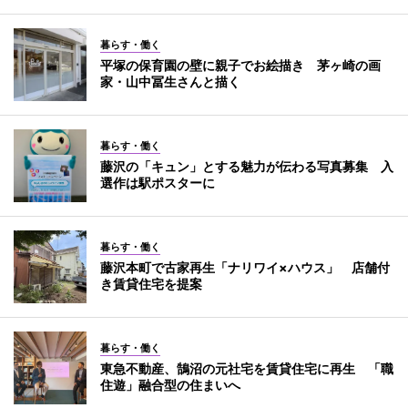
暮らす・働く
平塚の保育園の壁に親子でお絵描き 茅ヶ崎の画
家・山中冨生さんと描く
暮らす・働く
藤沢の「キュン」とする魅力が伝わる写真募集 入
選作は駅ポスターに
暮らす・働く
藤沢本町で古家再生「ナリワイ×ハウス」 店舗付
き賃貸住宅を提案
暮らす・働く
東急不動産、鵠沼の元社宅を賃貸住宅に再生 「職
住遊」融合型の住まいへ