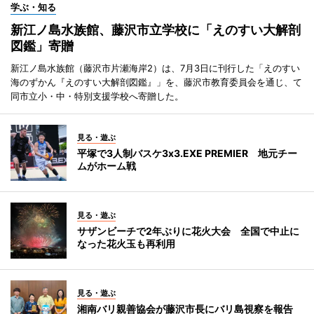
学ぶ・知る
新江ノ島水族館、藤沢市立学校に「えのすい大解剖
図鑑」寄贈
新江ノ島水族館（藤沢市片瀬海岸2）は、7月3日に刊行した「えのすい
海のずかん『えのすい大解剖図鑑』」を、藤沢市教育委員会を通じ、て
同市立小・中・特別支援学校へ寄贈した。
見る・遊ぶ
平塚で3人制バスケ3x3.EXE PREMIER 地元チー
ムがホーム戦
見る・遊ぶ
サザンビーチで2年ぶりに花火大会 全国で中止に
なった花火玉も再利用
見る・遊ぶ
湘南バリ親善協会が藤沢市長にバリ島視察を報告