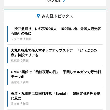
もっと見る
みん経トピックス
「渋谷盆踊り」に6万7000人 109前に櫓、外国人観光客
も踊りの輪に
シブヤ経済新聞
大丸札幌店で任天堂ポップアップストア 「どうぶつの
森」特設エリアも
札幌経済新聞
OMO5函館で「函館夜景の日」 手回しオルガンで野外劇
テーマ曲
函館経済新聞
香港・九龍塘に韓国料理店「Social」 韓国定番料理を現
代風に
香港経済新聞