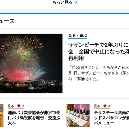
もっと見る
ュース
見る・遊ぶ
サザンビーチで2年ぶりに
会 全国で中止になった
再利用
「第52回サザンビーチちがさき花火
月1日、サザンビーチちがさき（茅
4）で開催された。
見る・遊ぶ
見る・遊ぶ
湘南バリ親善協会が藤沢市長
テラスモール湘南
にバリ島視察を報告 交流拡
ッドスパサロンが
大へ
パメニュー