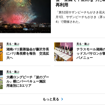
再利用
「第52回サザンビーチちがさき花火
月1日、サザンビーチちがさき（茅
4）で開催された。
見る・遊ぶ
見る・遊ぶ
湘南バリ親善協会が藤沢市長
テラスモール湘南
にバリ島視察を報告 交流拡
ッドスパサロンが
大へ
パメニュー
見る・遊ぶ
大磯ロングビーチ「波のプー
ル」横にバーベキュー施設
用途別に3エリア
もっと見る