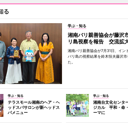
知る
学ぶ・知る
湘南バリ親善協会が藤沢
リ島視察を報告 交流拡
湘南バリ親善協会が7月31日、イン
バリ島の視察結果を鈴木恒夫藤沢市
た。
学ぶ・知る
学ぶ・知る
テラスモール湘南のヘア・ヘ
湘南台文化センタ
ッドスパサロンが新ヘッドス
ジカル 平和・命
パメニュー
ーマに