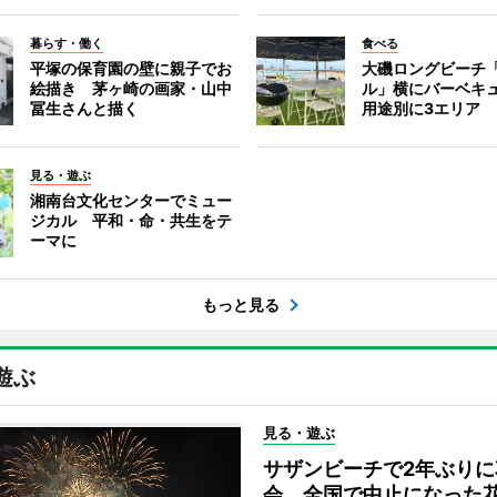
暮らす・働く
食べる
平塚の保育園の壁に親子でお
大磯ロングビーチ
絵描き 茅ヶ崎の画家・山中
ル」横にバーベキ
冨生さんと描く
用途別に3エリア
見る・遊ぶ
湘南台文化センターでミュー
ジカル 平和・命・共生をテ
ーマに
もっと見る
遊ぶ
見る・遊ぶ
サザンビーチで2年ぶりに
会 全国で中止になった