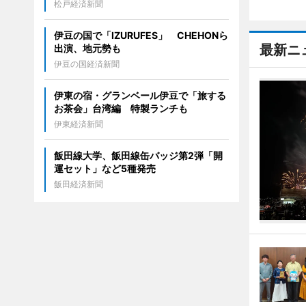
松戸経済新聞
伊豆の国で「IZURUFES」 CHEHONら
最新ニ
出演、地元勢も
伊豆の国経済新聞
伊東の宿・グランベール伊豆で「旅する
お茶会」台湾編 特製ランチも
伊東経済新聞
飯田線大学、飯田線缶バッジ第2弾「開
運セット」など5種発売
飯田経済新聞