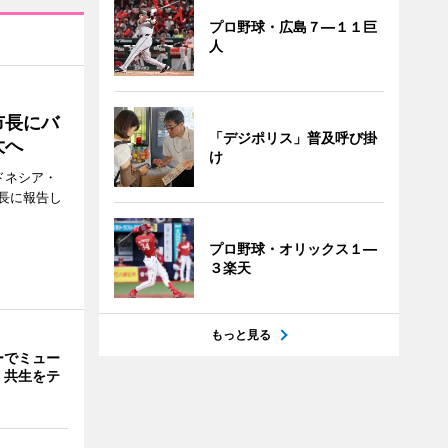
プロ野球・広島７―１１巨
人
市長にバ
「デジポリス」普及呼び掛
大へ
け
ドネシア・
長に報告し
プロ野球・オリックス１―
３楽天
もっと見る
ーでミュー
・共生をテ