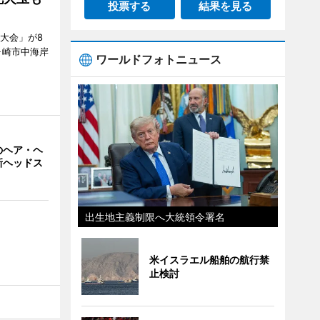
投票する
結果を見る
大会」が8
ヶ崎市中海岸
ワールドフォトニュース
のヘア・ヘ
新ヘッドス
出生地主義制限へ大統領令署名
米イスラエル船舶の航行禁
止検討