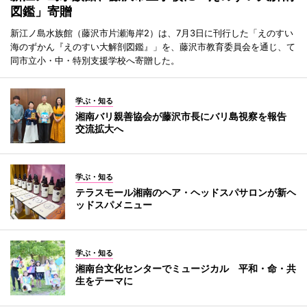
図鑑」寄贈
新江ノ島水族館（藤沢市片瀬海岸2）は、7月3日に刊行した「えのすい
海のずかん『えのすい大解剖図鑑』」を、藤沢市教育委員会を通じ、て
同市立小・中・特別支援学校へ寄贈した。
学ぶ・知る
湘南バリ親善協会が藤沢市長にバリ島視察を報告
交流拡大へ
学ぶ・知る
テラスモール湘南のヘア・ヘッドスパサロンが新ヘ
ッドスパメニュー
学ぶ・知る
湘南台文化センターでミュージカル 平和・命・共
生をテーマに