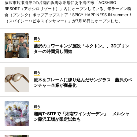
藤沢市片瀬海岸2の片瀬西浜海水浴場にある海の家「AOSHIRO
RESORT（アオシロリゾート）」内にオープンしている、辛ラーメン粉
食（プンシク）ポップアップストア「SPICY HAPPINESS IN summer！
（スパイシーハピネスインサマー）」が7月18日にオープンした。
買う
藤沢のコワーキング施設「ネクトン」、3Dプリン
ターの時間貸し開始
買う
流木をフレームに練り込んだサングラス 藤沢のベ
ンチャー企業が商品化
買う
湘南T-SITEで「湘南ワインガーデン」 メルシャ
ン藤沢工場が限定試飲も