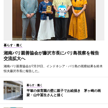
暮らす・働く
湘南バリ親善協会が藤沢市長にバリ島視察を報告
交流拡大へ
湘南バリ親善協会が7月31日、インドネシア・バリ島の視察結果を鈴木
恒夫藤沢市長に報告した。
暮らす・働く
平塚の保育園の壁に親子でお絵描き 茅ヶ崎の画
家・山中冨生さんと描く