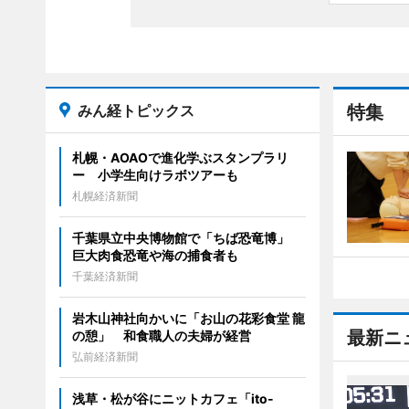
みん経トピックス
特集
札幌・AOAOで進化学ぶスタンプラリ
ー 小学生向けラボツアーも
札幌経済新聞
千葉県立中央博物館で「ちば恐竜博」
巨大肉食恐竜や海の捕食者も
千葉経済新聞
岩木山神社向かいに「お山の花彩食堂 龍
最新ニ
の憩」 和食職人の夫婦が経営
弘前経済新聞
浅草・松が谷にニットカフェ「ito-