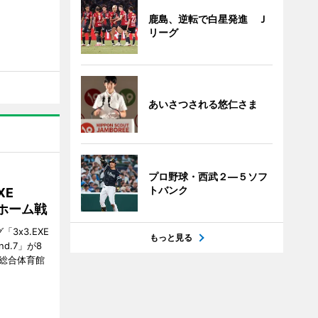
鹿島、逆転で白星発進 Ｊ
リーグ
あいさつされる悠仁さま
プロ野球・西武２―５ソフ
トバンク
XE
がホーム戦
3x3.EXE
もっと見る
und.7」が8
塚総合体育館