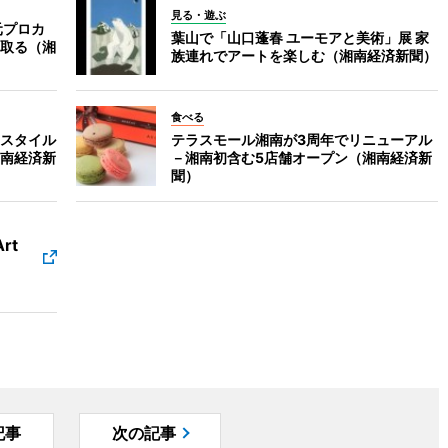
見る・遊ぶ
元プロカ
葉山で「山口蓬春 ユーモアと美術」展 家
取る（湘
族連れでアートを楽しむ（湘南経済新聞）
食べる
スタイル
テラスモール湘南が3周年でリニューアル
南経済新
－湘南初含む5店舗オープン（湘南経済新
聞）
rt
記事
次の記事