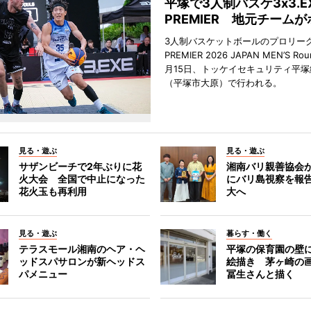
平塚で3人制バスケ3x3.E
PREMIER 地元チーム
3人制バスケットボールのプロリーグ「
PREMIER 2026 JAPAN MEN’S Ro
月15日、トッケイセキュリティ平
（平塚市大原）で行われる。
見る・遊ぶ
見る・遊ぶ
サザンビーチで2年ぶりに花
湘南バリ親善協会
火大会 全国で中止になった
にバリ島視察を報
花火玉も再利用
大へ
見る・遊ぶ
暮らす・働く
テラスモール湘南のヘア・ヘ
平塚の保育園の壁
ッドスパサロンが新ヘッドス
絵描き 茅ヶ崎の
パメニュー
冨生さんと描く