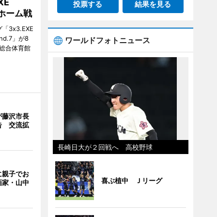
XE
投票する
結果を見る
がホーム戦
3x3.EXE
und.7」が8
ワールドフォトニュース
塚総合体育館
が藤沢市長
告 交流拡
長崎日大が２回戦へ 高校野球
に親子でお
喜ぶ植中 Ｊリーグ
画家・山中