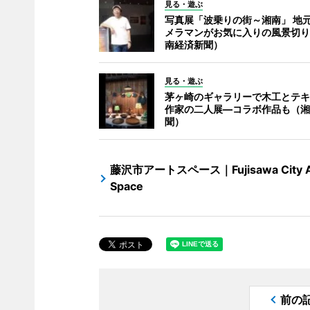
見る・遊ぶ
写真展「波乗りの街～湘南」 地
メラマンがお気に入りの風景切り
南経済新聞）
見る・遊ぶ
茅ヶ崎のギャラリーで木工とテキ
作家の二人展―コラボ作品も（湘
聞）
藤沢市アートスペース｜Fujisawa City A
Space
前の