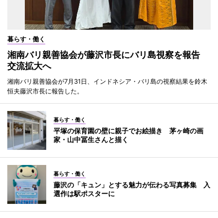
暮らす・働く
湘南バリ親善協会が藤沢市長にバリ島視察を報告
交流拡大へ
湘南バリ親善協会が7月31日、インドネシア・バリ島の視察結果を鈴木
恒夫藤沢市長に報告した。
暮らす・働く
平塚の保育園の壁に親子でお絵描き 茅ヶ崎の画
家・山中冨生さんと描く
暮らす・働く
藤沢の「キュン」とする魅力が伝わる写真募集 入
選作は駅ポスターに