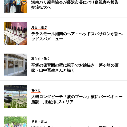
湘南バリ親善協会が藤沢市長にバリ島視察を報告
交流拡大へ
見る・遊ぶ
テラスモール湘南のヘア・ヘッドスパサロンが新ヘ
ッドスパメニュー
暮らす・働く
平塚の保育園の壁に親子でお絵描き 茅ヶ崎の画
家・山中冨生さんと描く
食べる
大磯ロングビーチ「波のプール」横にバーベキュー
施設 用途別に3エリア
見る・遊ぶ