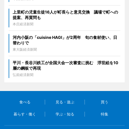
上里町の児童生徒16人が町長らと意見交換 議場で町への
提案、再質問も
本庄経済新聞
河内小阪の「cuisine HAGI」が2周年 旬の食材使い、日
替わりで
東大阪経済新聞
平川・長谷川鉄工が全国大会一次審査に挑む 浮世絵を10
層の鋼板で再現
弘前経済新聞
食べる
見る・遊ぶ
買う
暮らす・働く
学ぶ・知る
特集