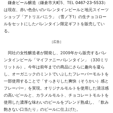
鎌倉ビール醸造（鎌倉市大町5、TEL
0467-23-5533
）
は現在、赤い色合いのバレンタインビールと地元スイーツ
ショップ「アトリエバニラ」（雪ノ下1）の生チョコロー
ルをセットにしたバレンタイン限定ギフトを販売してい
る。
［広告］
同社の女性醸造者が開発し、2009年から販売するバレ
ンタインビール「マイファニーバレンタイン」（330ミリ
リットル）。今年は前年までの商品にさらに趣向を凝ら
し、オーガニックのミントでいぶしたフレーバーモルトを
一部使用することで「すっきりした爽快（そうかい）感と
フレーバー」を実現。オリジナルモルトを使用した清涼感
の高いビールと、カラメルモルト、チョコレートモルトを
使用した濃厚な味わいのビールをブレンド熟成し、「飲み
飽きない口当たり」のビールに仕上げた。