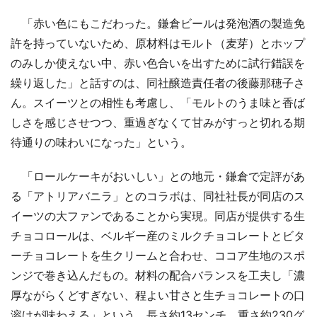
「赤い色にもこだわった。鎌倉ビールは発泡酒の製造免
許を持っていないため、原材料はモルト（麦芽）とホップ
のみしか使えない中、赤い色合いを出すために試行錯誤を
繰り返した」と話すのは、同社醸造責任者の後藤那穂子さ
ん。スイーツとの相性も考慮し、「モルトのうま味と香ば
しさを感じさせつつ、重過ぎなくて甘みがすっと切れる期
待通りの味わいになった」という。
「ロールケーキがおいしい」との地元・鎌倉で定評があ
る「アトリアバニラ」とのコラボは、同社社長が同店のス
イーツの大ファンであることから実現。同店が提供する生
チョコロールは、ベルギー産のミルクチョコレートとビタ
ーチョコレートを生クリームと合わせ、ココア生地のスポ
ンジで巻き込んだもの。材料の配合バランスを工夫し「濃
厚ながらくどすぎない、程よい甘さと生チョコレートの口
溶けが味わえる」という。長さ約13センチ、重さ約230グ