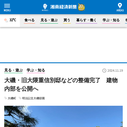
32°C
食べる
見る・遊ぶ
買う
暮らす・働く
学ぶ・知る
見る・遊ぶ
学ぶ・知る
2024.11.19
大磯・旧大隈重信別邸などの整備完了 建物
内部を公開へ
大磯町
明治記念大磯邸園