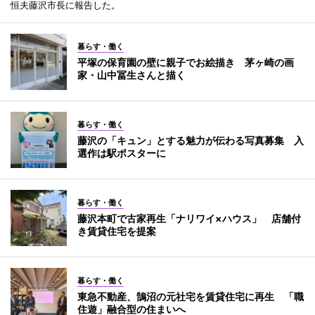
恒夫藤沢市長に報告した。
暮らす・働く
平塚の保育園の壁に親子でお絵描き 茅ヶ崎の画
家・山中冨生さんと描く
暮らす・働く
藤沢の「キュン」とする魅力が伝わる写真募集 入
選作は駅ポスターに
暮らす・働く
藤沢本町で古家再生「ナリワイ×ハウス」 店舗付
き賃貸住宅を提案
暮らす・働く
東急不動産、鵠沼の元社宅を賃貸住宅に再生 「職
住遊」融合型の住まいへ