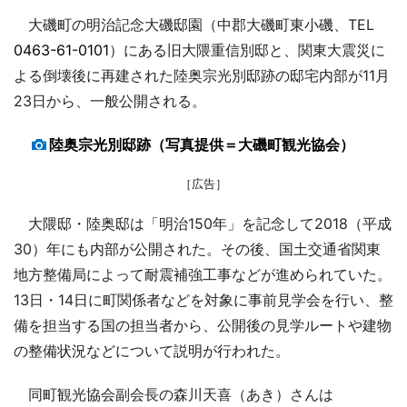
大磯町の明治記念大磯邸園（中郡大磯町東小磯、TEL
0463-61-0101
）にある旧大隈重信別邸と、関東大震災に
よる倒壊後に再建された陸奥宗光別邸跡の邸宅内部が11月
23日から、一般公開される。
陸奥宗光別邸跡（写真提供＝大磯町観光協会）
［広告］
大隈邸・陸奥邸は「明治150年」を記念して2018（平成
30）年にも内部が公開された。その後、国土交通省関東
地方整備局によって耐震補強工事などが進められていた。
13日・14日に町関係者などを対象に事前見学会を行い、整
備を担当する国の担当者から、公開後の見学ルートや建物
の整備状況などについて説明が行われた。
同町観光協会副会長の森川天喜（あき）さんは