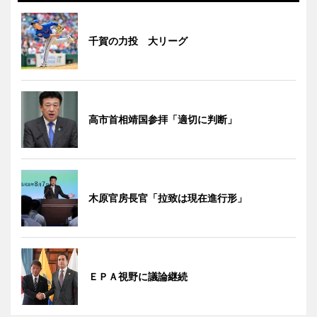
千賀の力投 大リーグ
高市首相靖国参拝「適切に判断」
木原官房長官「拉致は現在進行形」
ＥＰＡ視野に議論継続