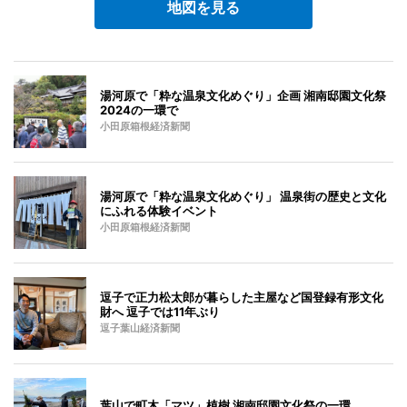
地図を見る
湯河原で「粋な温泉文化めぐり」企画 湘南邸園文化祭
2024の一環で
小田原箱根経済新聞
湯河原で「粋な温泉文化めぐり」 温泉街の歴史と文化
にふれる体験イベント
小田原箱根経済新聞
逗子で正力松太郎が暮らした主屋など国登録有形文化
財へ 逗子では11年ぶり
逗子葉山経済新聞
葉山で町木「マツ」植樹 湘南邸園文化祭の一環