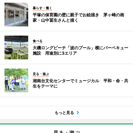
暮らす・働く
平塚の保育園の壁に親子でお絵描き 茅ヶ崎の画
家・山中冨生さんと描く
食べる
大磯ロングビーチ「波のプール」横にバーベキュー
施設 用途別に3エリア
見る・遊ぶ
湘南台文化センターでミュージカル 平和・命・共
生をテーマに
もっと見る
見る・遊ぶ