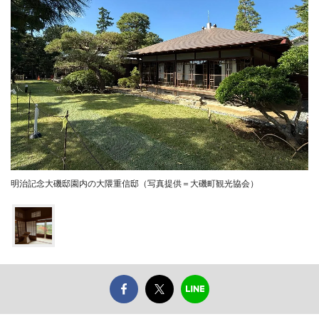
明治記念大磯邸園内の大隈重信邸（写真提供＝大磯町観光協会）