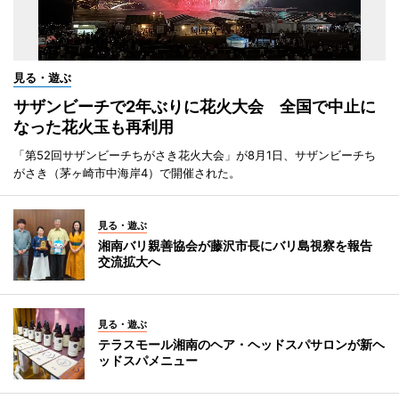
見る・遊ぶ
サザンビーチで2年ぶりに花火大会 全国で中止に
なった花火玉も再利用
「第52回サザンビーチちがさき花火大会」が8月1日、サザンビーチち
がさき（茅ヶ崎市中海岸4）で開催された。
見る・遊ぶ
湘南バリ親善協会が藤沢市長にバリ島視察を報告
交流拡大へ
見る・遊ぶ
テラスモール湘南のヘア・ヘッドスパサロンが新ヘ
ッドスパメニュー