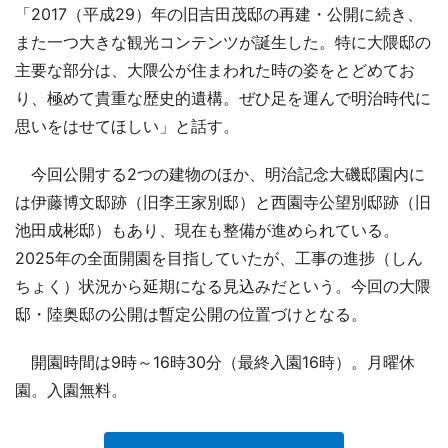
「2017（平成29）年の旧吉田茂邸の再建・公開に続き、
また一つ大きな観光コンテンツが誕生した。特に大隈邸の
主要な部分は、大隈公が住まわれた時の姿をとどめてお
り、極めて貴重な歴史的遺構。ぜひ足を運んで明治時代に
思いをはせてほしい」と話す。
今回公開する2つの建物のほか、明治記念大磯邸園内に
は伊藤博文邸跡（旧李王家別邸）と西園寺公望別邸跡（旧
池田成彬邸）もあり、現在も整備が進められている。
2025年の全面開園を目指していたが、工事の進捗（しん
ちょく）状況から延期になる見込みだという。今回の大隈
邸・陸奥邸の公開は暫定公開の位置づけとなる。
開園時間は9時～16時30分（最終入園16時）。月曜休
園。入園無料。