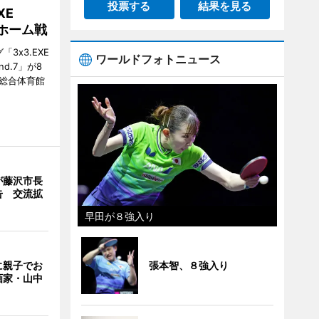
投票する
結果を見る
XE
がホーム戦
3x3.EXE
ワールドフォトニュース
und.7」が8
塚総合体育館
が藤沢市長
告 交流拡
早田が８強入り
張本智、８強入り
に親子でお
画家・山中