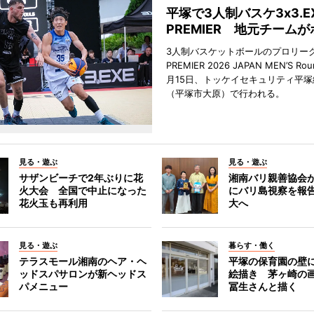
平塚で3人制バスケ3x3.E
PREMIER 地元チーム
3人制バスケットボールのプロリーグ「
PREMIER 2026 JAPAN MEN’S Ro
月15日、トッケイセキュリティ平
（平塚市大原）で行われる。
見る・遊ぶ
見る・遊ぶ
サザンビーチで2年ぶりに花
湘南バリ親善協会
火大会 全国で中止になった
にバリ島視察を報
花火玉も再利用
大へ
見る・遊ぶ
暮らす・働く
テラスモール湘南のヘア・ヘ
平塚の保育園の壁
ッドスパサロンが新ヘッドス
絵描き 茅ヶ崎の
パメニュー
冨生さんと描く