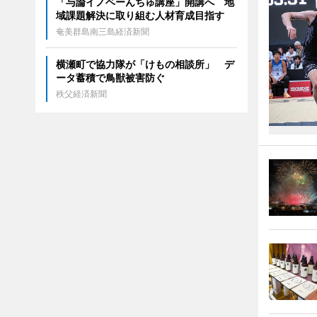
「与論イノベーんちゅ講座」開講へ 地
域課題解決に取り組む人材育成目指す
奄美群島南三島経済新聞
横瀬町で協力隊が「けもの相談所」 デ
ータ蓄積で鳥獣被害防ぐ
秩父経済新聞