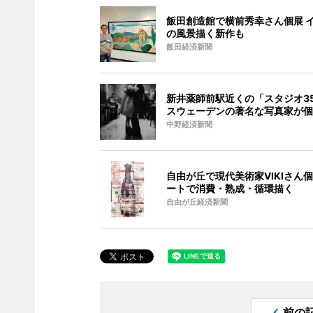
飯田創造館で横前秀幸さん個展 
の風景描く新作も
飯田経済新聞
新井薬師前駅近くの「スタジオ3
スウェーデンの著名な写真家が個
中野経済新聞
自由が丘で現代美術家VIKIさん個
ートで消費・熟成・循環描く
自由が丘経済新聞
前の