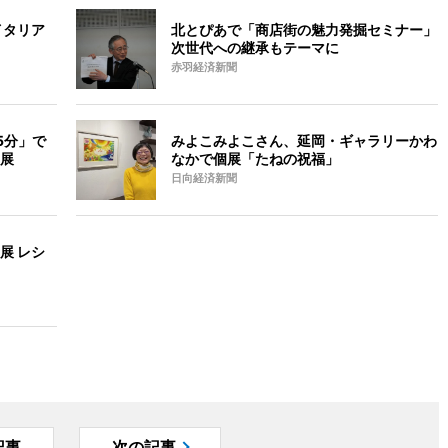
イタリア
北とぴあで「商店街の魅力発掘セミナー」
次世代への継承もテーマに
赤羽経済新聞
5分」で
みよこみよこさん、延岡・ギャラリーかわ
展
なかで個展「たねの祝福」
日向経済新聞
展 レシ
記事
次の記事