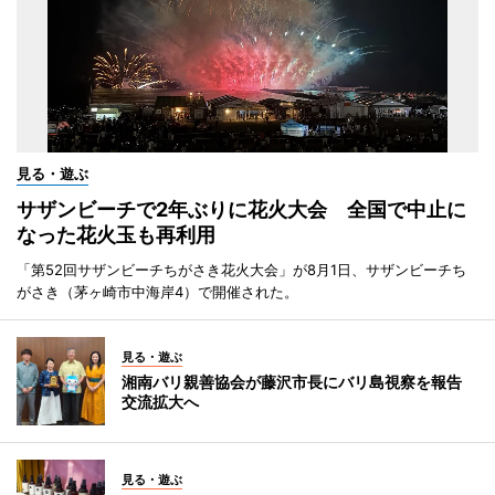
見る・遊ぶ
サザンビーチで2年ぶりに花火大会 全国で中止に
なった花火玉も再利用
「第52回サザンビーチちがさき花火大会」が8月1日、サザンビーチち
がさき（茅ヶ崎市中海岸4）で開催された。
見る・遊ぶ
湘南バリ親善協会が藤沢市長にバリ島視察を報告
交流拡大へ
見る・遊ぶ