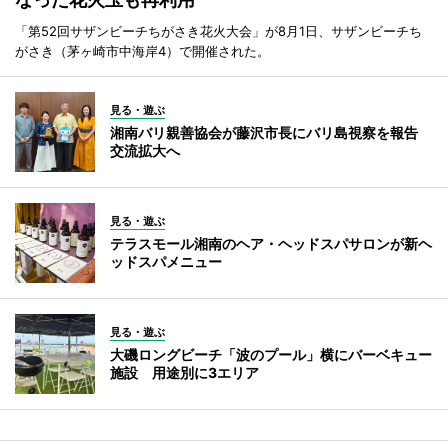
「第52回サザンビーチちがさき花火大会」が8月1日、サザンビーチち
がさき（茅ヶ崎市中海岸4）で開催された。
見る・遊ぶ
湘南バリ親善協会が藤沢市長にバリ島視察を報告
交流拡大へ
見る・遊ぶ
テラスモール湘南のヘア・ヘッドスパサロンが新ヘ
ッドスパメニュー
見る・遊ぶ
大磯ロングビーチ「波のプール」横にバーベキュー
施設 用途別に3エリア