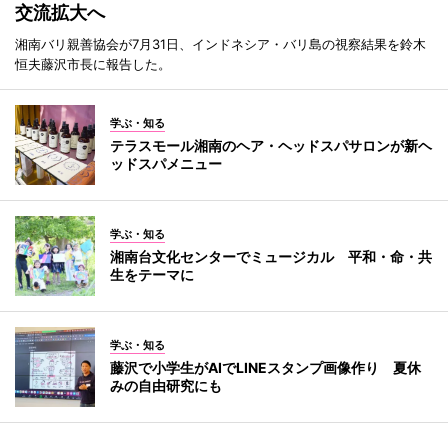
交流拡大へ
湘南バリ親善協会が7月31日、インドネシア・バリ島の視察結果を鈴木
恒夫藤沢市長に報告した。
学ぶ・知る
テラスモール湘南のヘア・ヘッドスパサロンが新ヘ
ッドスパメニュー
学ぶ・知る
湘南台文化センターでミュージカル 平和・命・共
生をテーマに
学ぶ・知る
藤沢で小学生がAIでLINEスタンプ画像作り 夏休
みの自由研究にも