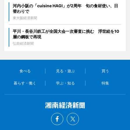
河内小阪の「cuisine HAGI」が2周年 旬の食材使い、日
替わりで
東大阪経済新聞
平川・長谷川鉄工が全国大会一次審査に挑む 浮世絵を10
層の鋼板で再現
弘前経済新聞
食べる
見る・遊ぶ
買う
暮らす・働く
学ぶ・知る
特集