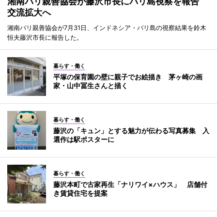
湘南バリ親善協会が藤沢市長にバリ島視察を報告
交流拡大へ
湘南バリ親善協会が7月31日、インドネシア・バリ島の視察結果を鈴木
恒夫藤沢市長に報告した。
暮らす・働く
平塚の保育園の壁に親子でお絵描き 茅ヶ崎の画
家・山中冨生さんと描く
暮らす・働く
藤沢の「キュン」とする魅力が伝わる写真募集 入
選作は駅ポスターに
暮らす・働く
藤沢本町で古家再生「ナリワイ×ハウス」 店舗付
き賃貸住宅を提案