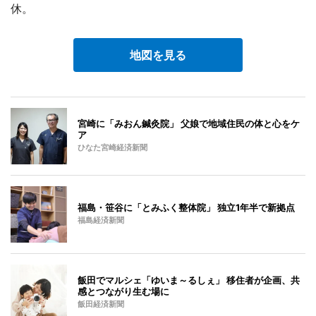
休。
地図を見る
宮崎に「みおん鍼灸院」 父娘で地域住民の体と心をケ
ア
ひなた宮崎経済新聞
福島・笹谷に「とみふく整体院」 独立1年半で新拠点
福島経済新聞
飯田でマルシェ「ゆいま～るしぇ」 移住者が企画、共
感とつながり生む場に
飯田経済新聞