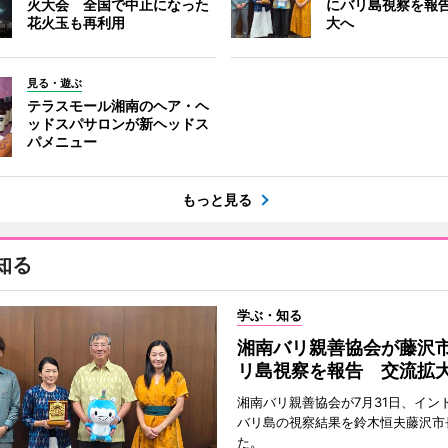
火大会 全国で中止になった
にバリ島視察を報
花火玉も再利用
大へ
見る・遊ぶ
テラスモール湘南のヘア・ヘ
ッドスパサロンが新ヘッドス
パメニュー
もっと見る
知る
学ぶ・知る
湘南バリ親善協会が藤沢
リ島視察を報告 交流拡
湘南バリ親善協会が7月31日、イン
バリ島の視察結果を鈴木恒夫藤沢市
た。