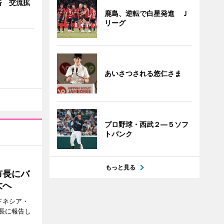
告 交流拡
鹿島、逆転で白星発進 Ｊ
リーグ
あいさつされる悠仁さま
プロ野球・西武２―５ソフ
トバンク
もっと見る
市長にバ
大へ
ドネシア・
長に報告し