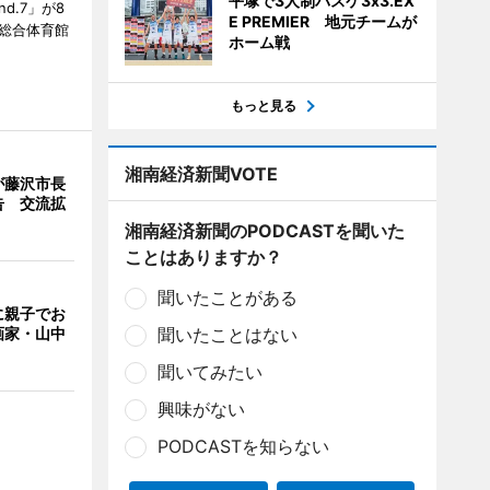
平塚で3人制バスケ3x3.EX
und.7」が8
E PREMIER 地元チームが
塚総合体育館
ホーム戦
もっと見る
湘南経済新聞VOTE
が藤沢市長
告 交流拡
湘南経済新聞のPODCASTを聞いた
ことはありますか？
聞いたことがある
に親子でお
聞いたことはない
画家・山中
聞いてみたい
興味がない
PODCASTを知らない