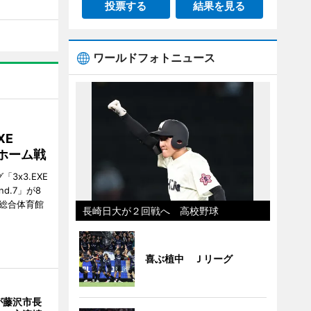
投票する
結果を見る
ワールドフォトニュース
XE
がホーム戦
3x3.EXE
und.7」が8
塚総合体育館
長崎日大が２回戦へ 高校野球
喜ぶ植中 Ｊリーグ
が藤沢市長