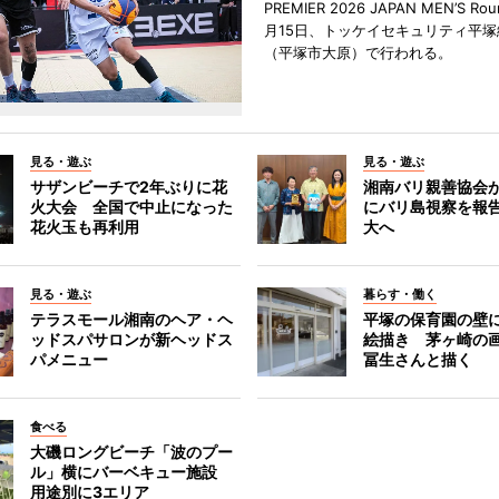
PREMIER 2026 JAPAN MEN’S Ro
月15日、トッケイセキュリティ平
（平塚市大原）で行われる。
見る・遊ぶ
見る・遊ぶ
サザンビーチで2年ぶりに花
湘南バリ親善協会
火大会 全国で中止になった
にバリ島視察を報
花火玉も再利用
大へ
見る・遊ぶ
暮らす・働く
テラスモール湘南のヘア・ヘ
平塚の保育園の壁
ッドスパサロンが新ヘッドス
絵描き 茅ヶ崎の
パメニュー
冨生さんと描く
食べる
大磯ロングビーチ「波のプー
ル」横にバーベキュー施設
用途別に3エリア