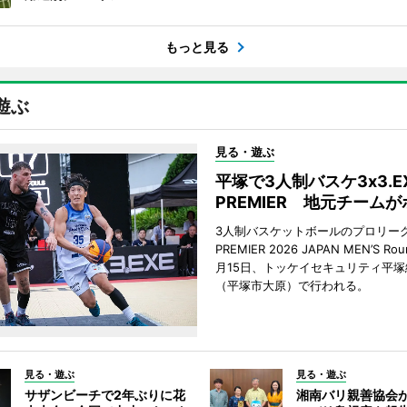
もっと見る
遊ぶ
見る・遊ぶ
平塚で3人制バスケ3x3.E
PREMIER 地元チーム
3人制バスケットボールのプロリーグ「
PREMIER 2026 JAPAN MEN’S Ro
月15日、トッケイセキュリティ平
（平塚市大原）で行われる。
見る・遊ぶ
見る・遊ぶ
サザンビーチで2年ぶりに花
湘南バリ親善協会