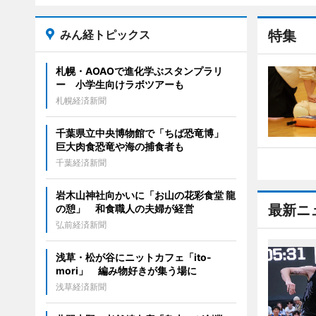
みん経トピックス
特集
札幌・AOAOで進化学ぶスタンプラリ
ー 小学生向けラボツアーも
札幌経済新聞
千葉県立中央博物館で「ちば恐竜博」
巨大肉食恐竜や海の捕食者も
千葉経済新聞
岩木山神社向かいに「お山の花彩食堂 龍
最新ニ
の憩」 和食職人の夫婦が経営
弘前経済新聞
浅草・松が谷にニットカフェ「ito-
mori」 編み物好きが集う場に
浅草経済新聞