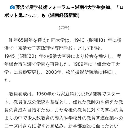
藤沢で産学技術フォーラム－湘南4大学生参加、「ロ
ボット鬼ごっこ」も（湘南経済新聞）
［広告］
昨年65周年を迎えた同大学は、1943（昭和18）年に横
浜で「京浜女子家政理学専門学校」として開校。
1945（昭和20）年の横浜大空襲により校舎を焼失し、翌
年鎌倉市岩瀬で学園を再建した。1989年に「鎌倉女子大
学」に名称変更し、2003年、松竹撮影所跡地に移転し
た。
教員養成は、1950年から家庭科および保健科でスター
ト。教員養成の伝統を基礎とし、優れた教師力を備えた教
員の育成を目指すため、また今後の教育に対する関心の高
まりの中で少人数教育の導入や学校外の教育関連産業への
ニーズはさらに増すと見込み、新学部新設に至ったとい