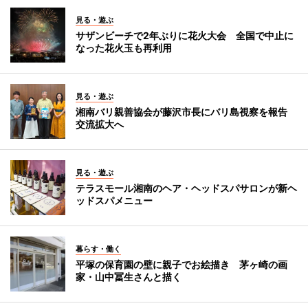
見る・遊ぶ
サザンビーチで2年ぶりに花火大会 全国で中止に
なった花火玉も再利用
見る・遊ぶ
湘南バリ親善協会が藤沢市長にバリ島視察を報告
交流拡大へ
見る・遊ぶ
テラスモール湘南のヘア・ヘッドスパサロンが新ヘ
ッドスパメニュー
暮らす・働く
平塚の保育園の壁に親子でお絵描き 茅ヶ崎の画
家・山中冨生さんと描く