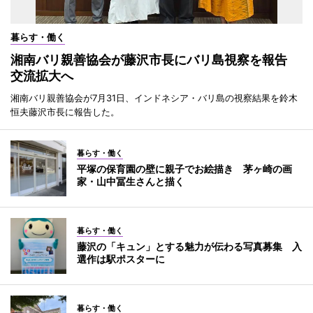
暮らす・働く
湘南バリ親善協会が藤沢市長にバリ島視察を報告
交流拡大へ
湘南バリ親善協会が7月31日、インドネシア・バリ島の視察結果を鈴木
恒夫藤沢市長に報告した。
暮らす・働く
平塚の保育園の壁に親子でお絵描き 茅ヶ崎の画
家・山中冨生さんと描く
暮らす・働く
藤沢の「キュン」とする魅力が伝わる写真募集 入
選作は駅ポスターに
暮らす・働く