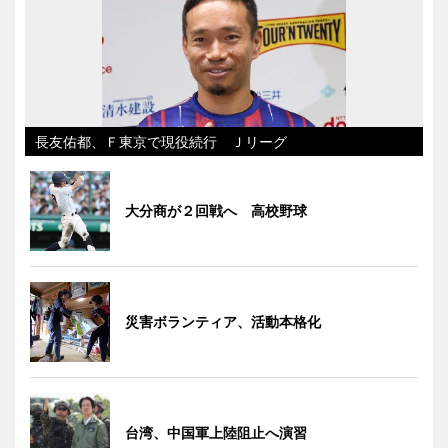
長友佑都、Ｆ東京で現役続行 Ｊリーグ
大分商が２回戦へ 高校野球
災害ボランティア、活動本格化
台湾、中国軍上陸阻止へ演習