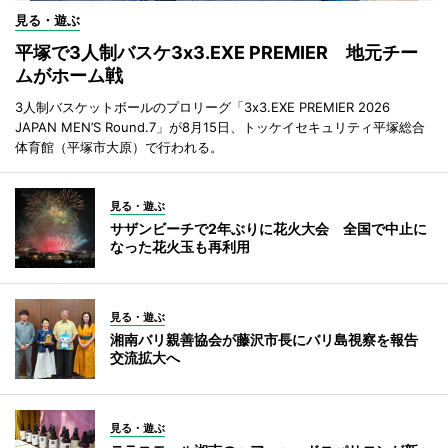
見る・遊ぶ
平塚で3人制バスケ3x3.EXE PREMIER 地元チー
ムがホーム戦
3人制バスケットボールのプロリーグ「3x3.EXE PREMIER 2026
JAPAN MEN’S Round.7」が8月15日、トッケイセキュリティ平塚総合
体育館（平塚市大原）で行われる。
見る・遊ぶ
サザンビーチで2年ぶりに花火大会 全国で中止に
なった花火玉も再利用
見る・遊ぶ
湘南バリ親善協会が藤沢市長にバリ島視察を報告
交流拡大へ
見る・遊ぶ