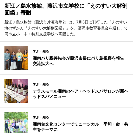
新江ノ島水族館、藤沢市立学校に「えのすい大解剖
図鑑」寄贈
新江ノ島水族館（藤沢市片瀬海岸2）は、7月3日に刊行した「えのすい
海のずかん『えのすい大解剖図鑑』」を、藤沢市教育委員会を通じ、て
同市立小・中・特別支援学校へ寄贈した。
学ぶ・知る
湘南バリ親善協会が藤沢市長にバリ島視察を報告
交流拡大へ
学ぶ・知る
テラスモール湘南のヘア・ヘッドスパサロンが新ヘ
ッドスパメニュー
学ぶ・知る
湘南台文化センターでミュージカル 平和・命・共
生をテーマに