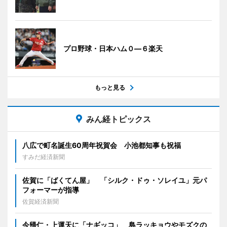
プロ野球・日本ハム０―６楽天
もっと見る
みん経トピックス
八広で町名誕生60周年祝賀会 小池都知事も祝福
すみだ経済新聞
佐賀に「ばくてん屋」 「シルク・ドゥ・ソレイユ」元パ
フォーマーが指導
佐賀経済新聞
今帰仁・上運天に「ナギッコ」 島ラッキョウやモズクの