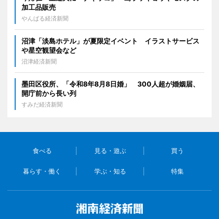
加工品販売
やんばる経済新聞
沼津「淡島ホテル」が夏限定イベント イラストサービス
や星空観望会など
沼津経済新聞
墨田区役所、「令和8年8月8日婚」 300人超が婚姻届、
開庁前から長い列
すみだ経済新聞
食べる
見る・遊ぶ
買う
暮らす・働く
学ぶ・知る
特集