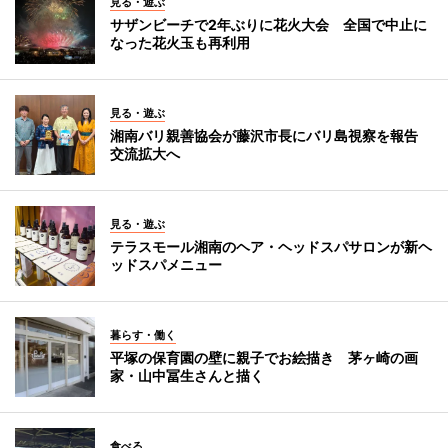
見る・遊ぶ
サザンビーチで2年ぶりに花火大会 全国で中止に
なった花火玉も再利用
見る・遊ぶ
湘南バリ親善協会が藤沢市長にバリ島視察を報告
交流拡大へ
見る・遊ぶ
テラスモール湘南のヘア・ヘッドスパサロンが新ヘ
ッドスパメニュー
暮らす・働く
平塚の保育園の壁に親子でお絵描き 茅ヶ崎の画
家・山中冨生さんと描く
食べる