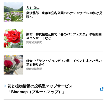
見る・遊ぶ
藤沢北部・遠藤笹窪谷公園のハナショウブ1500株が見
頃へ
調布・神代植物公園で「春のバラフェスタ」 早朝開園
やコンサートなど
調布経済新聞
鎌倉で「サン・ジョルディの日」イベント 本とバラの
花を贈り合う
鎌倉経済新聞
花と植物情報の投稿型マップサービス
「Bloomap（ブルームマップ）」