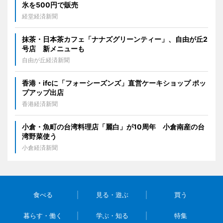
氷を500円で販売
経堂経済新聞
抹茶・日本茶カフェ「ナナズグリーンティー」、自由が丘2
号店 新メニューも
自由が丘経済新聞
香港・ifcに「フォーシーズンズ」直営ケーキショップ ポッ
プアップ出店
香港経済新聞
小倉・魚町の台湾料理店「麗白」が10周年 小倉南産の台
湾野菜使う
小倉経済新聞
食べる
見る・遊ぶ
買う
暮らす・働く
学ぶ・知る
特集