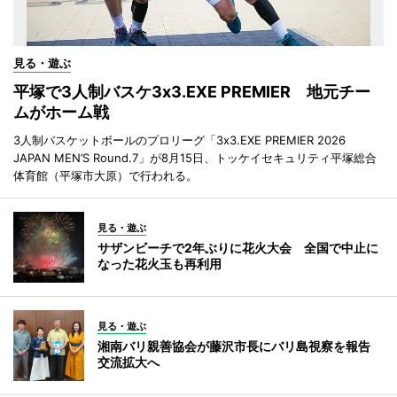
見る・遊ぶ
平塚で3人制バスケ3x3.EXE PREMIER 地元チー
ムがホーム戦
3人制バスケットボールのプロリーグ「3x3.EXE PREMIER 2026
JAPAN MEN’S Round.7」が8月15日、トッケイセキュリティ平塚総合
体育館（平塚市大原）で行われる。
見る・遊ぶ
サザンビーチで2年ぶりに花火大会 全国で中止に
なった花火玉も再利用
見る・遊ぶ
湘南バリ親善協会が藤沢市長にバリ島視察を報告
交流拡大へ