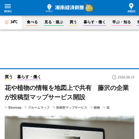
34°C
食べる
見る・遊ぶ
買う
暮らす・働く
学ぶ・知る
買う
暮らす・働く
2026.06.13
花や植物の情報を地図上で共有 藤沢の企業
が投稿型マップサービス開設
Bloomap
ブルームマップ
投稿型マップサービス
植物
花