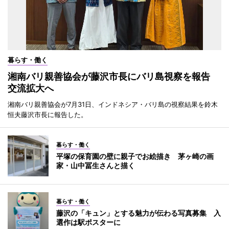
暮らす・働く
湘南バリ親善協会が藤沢市長にバリ島視察を報告
交流拡大へ
湘南バリ親善協会が7月31日、インドネシア・バリ島の視察結果を鈴木
恒夫藤沢市長に報告した。
暮らす・働く
平塚の保育園の壁に親子でお絵描き 茅ヶ崎の画
家・山中冨生さんと描く
暮らす・働く
藤沢の「キュン」とする魅力が伝わる写真募集 入
選作は駅ポスターに