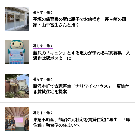
暮らす・働く
平塚の保育園の壁に親子でお絵描き 茅ヶ崎の画
家・山中冨生さんと描く
暮らす・働く
藤沢の「キュン」とする魅力が伝わる写真募集 入
選作は駅ポスターに
暮らす・働く
藤沢本町で古家再生「ナリワイ×ハウス」 店舗付
き賃貸住宅を提案
暮らす・働く
東急不動産、鵠沼の元社宅を賃貸住宅に再生 「職
住遊」融合型の住まいへ