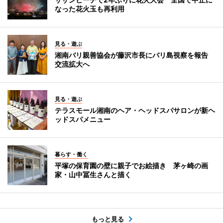
なった花火玉も再利用
見る・遊ぶ
湘南バリ親善協会が藤沢市長にバリ島視察を報告
交流拡大へ
見る・遊ぶ
テラスモール湘南のヘア・ヘッドスパサロンが新ヘ
ッドスパメニュー
暮らす・働く
平塚の保育園の壁に親子でお絵描き 茅ヶ崎の画
家・山中冨生さんと描く
もっと見る