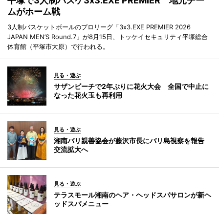
平塚で3人制バスケ3x3.EXE PREMIER 地元チー
ムがホーム戦
3人制バスケットボールのプロリーグ「3x3.EXE PREMIER 2026
JAPAN MEN’S Round.7」が8月15日、トッケイセキュリティ平塚総合
体育館（平塚市大原）で行われる。
見る・遊ぶ
サザンビーチで2年ぶりに花火大会 全国で中止に
なった花火玉も再利用
見る・遊ぶ
湘南バリ親善協会が藤沢市長にバリ島視察を報告
交流拡大へ
見る・遊ぶ
テラスモール湘南のヘア・ヘッドスパサロンが新ヘ
ッドスパメニュー