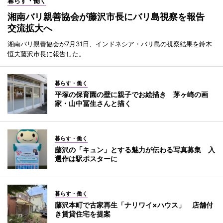
暮らす・働く
湘南バリ親善協会が藤沢市長にバリ島視察を報告
交流拡大へ
湘南バリ親善協会が7月31日、インドネシア・バリ島の視察結果を鈴木
恒夫藤沢市長に報告した。
暮らす・働く
平塚の保育園の壁に親子でお絵描き 茅ヶ崎の画
家・山中冨生さんと描く
暮らす・働く
藤沢の「キュン」とする魅力が伝わる写真募集 入
選作は駅ポスターに
暮らす・働く
藤沢本町で古家再生「ナリワイ×ハウス」 店舗付
き賃貸住宅を提案