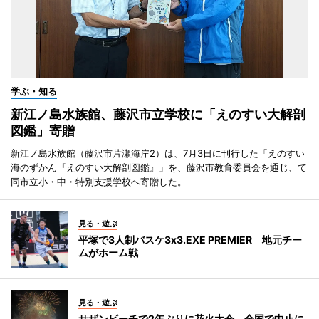
学ぶ・知る
新江ノ島水族館、藤沢市立学校に「えのすい大解剖
図鑑」寄贈
新江ノ島水族館（藤沢市片瀬海岸2）は、7月3日に刊行した「えのすい
海のずかん『えのすい大解剖図鑑』」を、藤沢市教育委員会を通じ、て
同市立小・中・特別支援学校へ寄贈した。
見る・遊ぶ
平塚で3人制バスケ3x3.EXE PREMIER 地元チー
ムがホーム戦
見る・遊ぶ
サザンビーチで2年ぶりに花火大会 全国で中止に