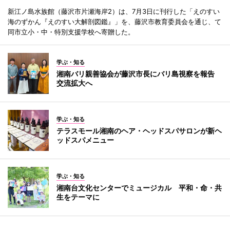
新江ノ島水族館（藤沢市片瀬海岸2）は、7月3日に刊行した「えのすい
海のずかん『えのすい大解剖図鑑』」を、藤沢市教育委員会を通じ、て
同市立小・中・特別支援学校へ寄贈した。
学ぶ・知る
湘南バリ親善協会が藤沢市長にバリ島視察を報告
交流拡大へ
学ぶ・知る
テラスモール湘南のヘア・ヘッドスパサロンが新ヘ
ッドスパメニュー
学ぶ・知る
湘南台文化センターでミュージカル 平和・命・共
生をテーマに