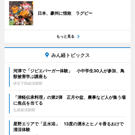
日本、豪州に惜敗 ラグビー
もっと見る
みん経トピックス
河津で「ジビエバーガー体験」 小中学生30人が参加、鳥
獣被害学ぶ講座も
伊豆下田経済新聞
「津軽伝承料理」の第2弾 正月や盆、農事など人が集う場
に焦点を当てる
弘前経済新聞
星野エリアで「足水浴」 13度の湧水とヒノキ香るおけで
清涼体験