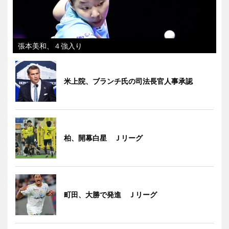
張本美和、４強入り
米上院、ブランチ氏の司法長官人事承認
柏、開幕白星 Ｊリーグ
町田、大勝で発進 Ｊリーグ