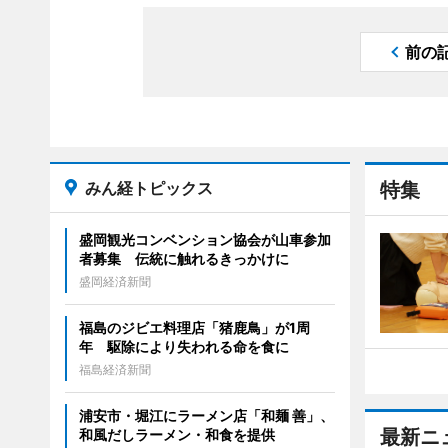
前の
みん経トピックス
特集
盛岡観光コンベンション協会が山車参加
者募集 伝統に触れるきっかけに
盛岡経済新聞
福島のジビエ料理店「猪鹿鳥」が1周
年 駆除により失われる命を食に
福島経済新聞
浦安市・堀江にラーメン店「和麺 善」、
最新ニ
和風だしラーメン・和食を提供