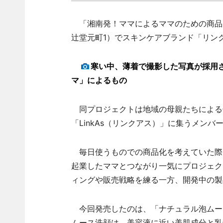
「湘南発！ママによるママのための商品開
辻堂元町1）でスキンケアブランド「リン
寒い中、薄着で撮影した写真が採用
マ」によるもの
同プロジェクトは地域の母親たちによる
「LinkAs（リンクアス）」に集うメンバ
毎日使うものでの商品化を考えていた際
起業したママとつながり一気にプロジェク
ィングや販売戦略を練る一方、開発中の製
今回発売したのは、「ナチュラル泡ムー
ムース洗顔は、美容液に近い美肌成分と乳