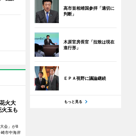
高市首相靖国参拝「適切に
判断」
木原官房長官「拉致は現在
進行形」
ＥＰＡ視野に議論継続
もっと見る
花火大
花火玉も
大会」が8
ヶ崎市中海岸