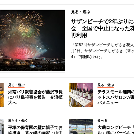
見る・遊ぶ
サザンビーチで2年ぶりに
会 全国で中止になった
再利用
「第52回サザンビーチちがさき花火
月1日、サザンビーチちがさき（茅
4）で開催された。
見る・遊ぶ
見る・遊ぶ
湘南バリ親善協会が藤沢市長
テラスモール湘南
にバリ島視察を報告 交流拡
ッドスパサロンが
大へ
パメニュー
暮らす・働く
食べる
平塚の保育園の壁に親子でお
大磯ロングビーチ
絵描き 茅ヶ崎の画家・山中
ル」横にバーベキ