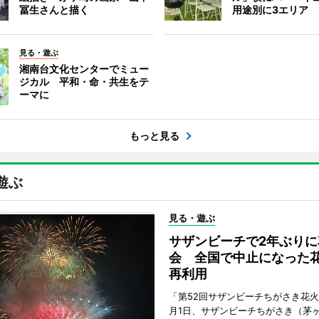
冨生さんと描く
用途別に3エリア
見る・遊ぶ
湘南台文化センターでミュー
ジカル 平和・命・共生をテ
ーマに
もっと見る
遊ぶ
見る・遊ぶ
サザンビーチで2年ぶりに
会 全国で中止になった
再利用
「第52回サザンビーチちがさき花火
月1日、サザンビーチちがさき（茅