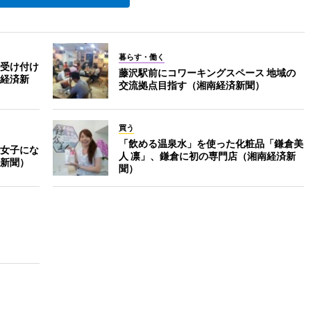
暮らす・働く
受け付け
藤沢駅前にコワーキングスペース 地域の
経済新
交流拠点目指す（湘南経済新聞）
買う
「飲める温泉水」を使った化粧品「鎌倉美
女子にな
人 凛」、鎌倉に初の専門店（湘南経済新
新聞）
聞）