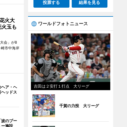
投票する
結果を見る
花火大
ワールドフォトニュース
花火玉も
大会」が8
ヶ崎市中海岸
吉田は２安打１打点 大リーグ
のヘア・ヘ
新ヘッドス
千賀の力投 大リーグ
「波のプー
ュー施設