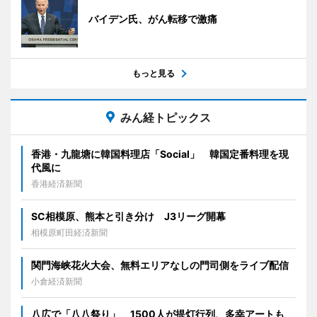
バイデン氏、がん転移で激痛
もっと見る
みん経トピックス
香港・九龍塘に韓国料理店「Social」 韓国定番料理を現
代風に
香港経済新聞
SC相模原、熊本と引き分け J3リーグ開幕
相模原町田経済新聞
関門海峡花火大会、無料エリアなしの門司側をライブ配信
小倉経済新聞
八広で「八八祭り」 1500人が提灯行列、多幸アートも