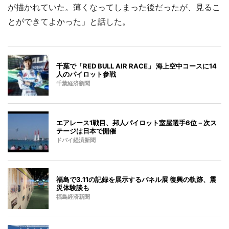
が描かれていた。薄くなってしまった後だったが、見るこ
とができてよかった」と話した。
千葉で「RED BULL AIR RACE」 海上空中コースに14
人のパイロット参戦
千葉経済新聞
エアレース1戦目、邦人パイロット室屋選手6位－次ス
テージは日本で開催
ドバイ経済新聞
福島で3.11の記録を展示するパネル展 復興の軌跡、震
災体験談も
福島経済新聞