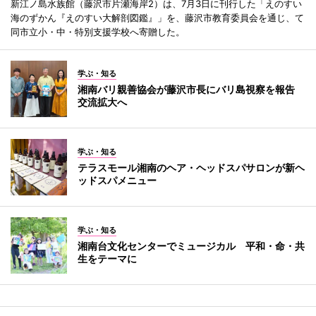
新江ノ島水族館（藤沢市片瀬海岸2）は、7月3日に刊行した「えのすい
海のずかん『えのすい大解剖図鑑』」を、藤沢市教育委員会を通じ、て
同市立小・中・特別支援学校へ寄贈した。
学ぶ・知る
湘南バリ親善協会が藤沢市長にバリ島視察を報告
交流拡大へ
学ぶ・知る
テラスモール湘南のヘア・ヘッドスパサロンが新ヘ
ッドスパメニュー
学ぶ・知る
湘南台文化センターでミュージカル 平和・命・共
生をテーマに