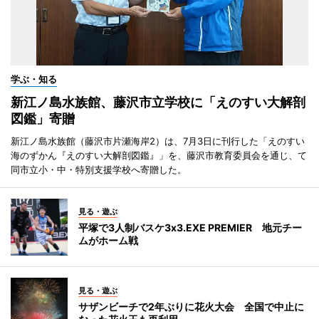
学ぶ・知る
新江ノ島水族館、藤沢市立学校に「えのすい大解剖
図鑑」寄贈
新江ノ島水族館（藤沢市片瀬海岸2）は、7月3日に刊行した「えのすい
海のずかん『えのすい大解剖図鑑』」を、藤沢市教育委員会を通じ、て
同市立小・中・特別支援学校へ寄贈した。
見る・遊ぶ
平塚で3人制バスケ3x3.EXE PREMIER 地元チー
ムがホーム戦
見る・遊ぶ
サザンビーチで2年ぶりに花火大会 全国で中止に