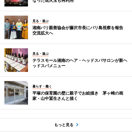
なった花火玉も再利用
見る・遊ぶ
湘南バリ親善協会が藤沢市長にバリ島視察を報告
交流拡大へ
見る・遊ぶ
テラスモール湘南のヘア・ヘッドスパサロンが新ヘ
ッドスパメニュー
暮らす・働く
平塚の保育園の壁に親子でお絵描き 茅ヶ崎の画
家・山中冨生さんと描く
もっと見る