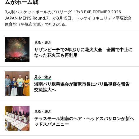
ムがホーム戦
3人制バスケットボールのプロリーグ「3x3.EXE PREMIER 2026
JAPAN MEN’S Round.7」が8月15日、トッケイセキュリティ平塚総合
体育館（平塚市大原）で行われる。
見る・遊ぶ
サザンビーチで2年ぶりに花火大会 全国で中止に
なった花火玉も再利用
見る・遊ぶ
湘南バリ親善協会が藤沢市長にバリ島視察を報告
交流拡大へ
見る・遊ぶ
テラスモール湘南のヘア・ヘッドスパサロンが新ヘ
ッドスパメニュー