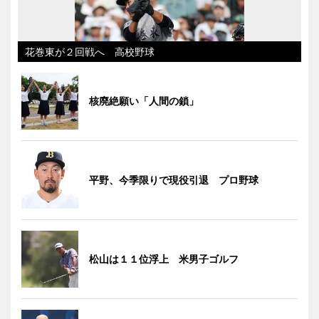
花巻東が２回戦へ 高校野球
核廃絶願い「人間の鎖」
平野、今季限りで現役引退 プロ野球
松山は１１位浮上 米男子ゴルフ