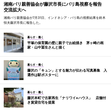
湘南バリ親善協会が藤沢市長にバリ島視察を報告
交流拡大へ
湘南バリ親善協会が7月31日、インドネシア・バリ島の視察結果を鈴木
恒夫藤沢市長に報告した。
暮らす・働く
平塚の保育園の壁に親子でお絵描き 茅ヶ崎の画
家・山中冨生さんと描く
暮らす・働く
藤沢の「キュン」とする魅力が伝わる写真募集 入
選作は駅ポスターに
暮らす・働く
藤沢本町で古家再生「ナリワイ×ハウス」 店舗付
き賃貸住宅を提案