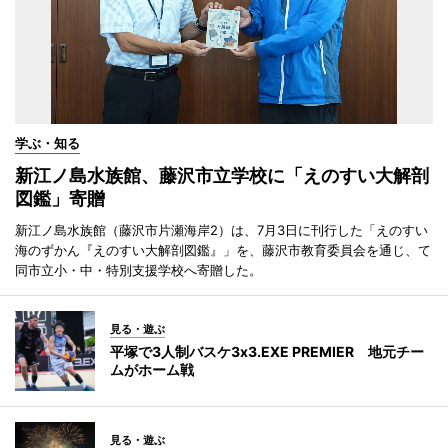
学ぶ・知る
新江ノ島水族館、藤沢市立学校に「えのすい大解剖
図鑑」寄贈
新江ノ島水族館（藤沢市片瀬海岸2）は、7月3日に刊行した「えのすい
海のずかん『えのすい大解剖図鑑』」を、藤沢市教育委員会を通じ、て
同市立小・中・特別支援学校へ寄贈した。
見る・遊ぶ
平塚で3人制バスケ3x3.EXE PREMIER 地元チー
ムがホーム戦
見る・遊ぶ