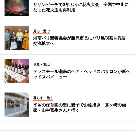
サザンビーチで2年ぶりに花火大会 全国で中止に
なった花火玉も再利用
見る・遊ぶ
湘南バリ親善協会が藤沢市長にバリ島視察を報告
交流拡大へ
見る・遊ぶ
テラスモール湘南のヘア・ヘッドスパサロンが新ヘ
ッドスパメニュー
暮らす・働く
平塚の保育園の壁に親子でお絵描き 茅ヶ崎の画
家・山中冨生さんと描く