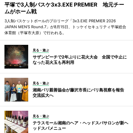
平塚で3人制バスケ3x3.EXE PREMIER 地元チー
ムがホーム戦
3人制バスケットボールのプロリーグ「3x3.EXE PREMIER 2026
JAPAN MEN’S Round.7」が8月15日、トッケイセキュリティ平塚総合
体育館（平塚市大原）で行われる。
見る・遊ぶ
サザンビーチで2年ぶりに花火大会 全国で中止に
なった花火玉も再利用
見る・遊ぶ
湘南バリ親善協会が藤沢市長にバリ島視察を報告
交流拡大へ
見る・遊ぶ
テラスモール湘南のヘア・ヘッドスパサロンが新ヘ
ッドスパメニュー