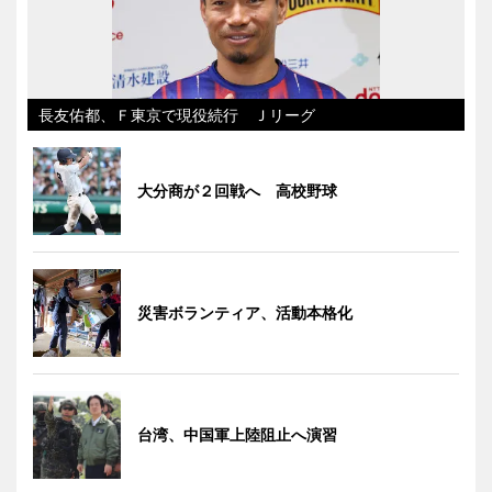
長友佑都、Ｆ東京で現役続行 Ｊリーグ
大分商が２回戦へ 高校野球
災害ボランティア、活動本格化
台湾、中国軍上陸阻止へ演習