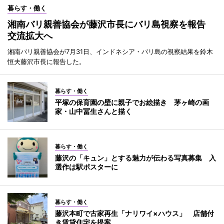
暮らす・働く
湘南バリ親善協会が藤沢市長にバリ島視察を報告
交流拡大へ
湘南バリ親善協会が7月31日、インドネシア・バリ島の視察結果を鈴木
恒夫藤沢市長に報告した。
暮らす・働く
平塚の保育園の壁に親子でお絵描き 茅ヶ崎の画
家・山中冨生さんと描く
暮らす・働く
藤沢の「キュン」とする魅力が伝わる写真募集 入
選作は駅ポスターに
暮らす・働く
藤沢本町で古家再生「ナリワイ×ハウス」 店舗付
き賃貸住宅を提案