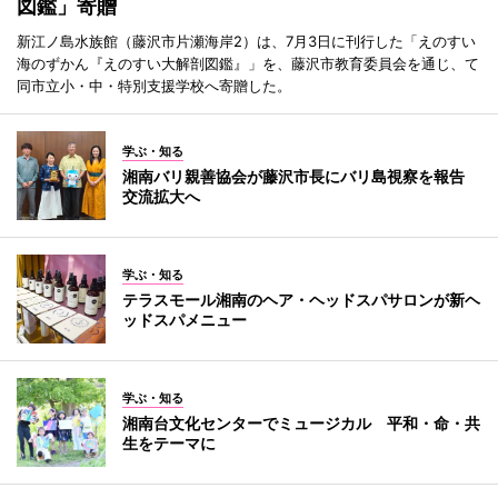
図鑑」寄贈
新江ノ島水族館（藤沢市片瀬海岸2）は、7月3日に刊行した「えのすい
海のずかん『えのすい大解剖図鑑』」を、藤沢市教育委員会を通じ、て
同市立小・中・特別支援学校へ寄贈した。
学ぶ・知る
湘南バリ親善協会が藤沢市長にバリ島視察を報告
交流拡大へ
学ぶ・知る
テラスモール湘南のヘア・ヘッドスパサロンが新ヘ
ッドスパメニュー
学ぶ・知る
湘南台文化センターでミュージカル 平和・命・共
生をテーマに