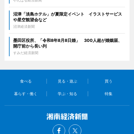
やんばる経済新聞
沼津「淡島ホテル」が夏限定イベント イラストサービス
や星空観望会など
沼津経済新聞
墨田区役所、「令和8年8月8日婚」 300人超が婚姻届、
開庁前から長い列
すみだ経済新聞
食べる
見る・遊ぶ
買う
暮らす・働く
学ぶ・知る
特集