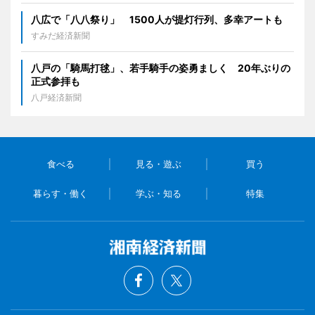
八広で「八八祭り」 1500人が提灯行列、多幸アートも
すみだ経済新聞
八戸の「騎馬打毬」、若手騎手の姿勇ましく 20年ぶりの
正式参拝も
八戸経済新聞
食べる
見る・遊ぶ
買う
暮らす・働く
学ぶ・知る
特集