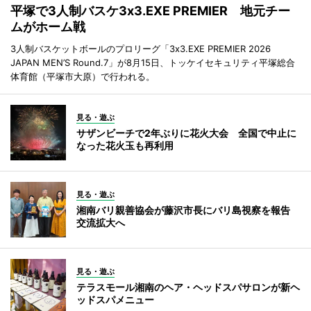
平塚で3人制バスケ3x3.EXE PREMIER 地元チー
ムがホーム戦
3人制バスケットボールのプロリーグ「3x3.EXE PREMIER 2026
JAPAN MEN’S Round.7」が8月15日、トッケイセキュリティ平塚総合
体育館（平塚市大原）で行われる。
見る・遊ぶ
サザンビーチで2年ぶりに花火大会 全国で中止に
なった花火玉も再利用
見る・遊ぶ
湘南バリ親善協会が藤沢市長にバリ島視察を報告
交流拡大へ
見る・遊ぶ
テラスモール湘南のヘア・ヘッドスパサロンが新ヘ
ッドスパメニュー