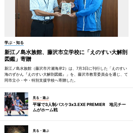
学ぶ・知る
新江ノ島水族館、藤沢市立学校に「えのすい大解剖
図鑑」寄贈
新江ノ島水族館（藤沢市片瀬海岸2）は、7月3日に刊行した「えのすい
海のずかん『えのすい大解剖図鑑』」を、藤沢市教育委員会を通じ、て
同市立小・中・特別支援学校へ寄贈した。
見る・遊ぶ
平塚で3人制バスケ3x3.EXE PREMIER 地元チー
ムがホーム戦
見る・遊ぶ