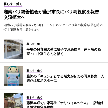
暮らす・働く
湘南バリ親善協会が藤沢市長にバリ島視察を報告
交流拡大へ
湘南バリ親善協会が7月31日、インドネシア・バリ島の視察結果を鈴木
恒夫藤沢市長に報告した。
暮らす・働く
平塚の保育園の壁に親子でお絵描き 茅ヶ崎の画
家・山中冨生さんと描く
暮らす・働く
藤沢の「キュン」とする魅力が伝わる写真募集 入
選作は駅ポスターに
暮らす・働く
藤沢本町で古家再生「ナリワイ×ハウス」 店舗付
き賃貸住宅を提案