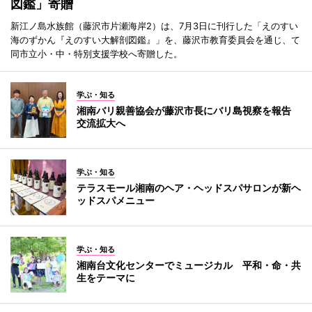
図鑑」寄贈
新江ノ島水族館（藤沢市片瀬海岸2）は、7月3日に刊行した「えのすい
海のずかん『えのすい大解剖図鑑』」を、藤沢市教育委員会を通じ、て
同市立小・中・特別支援学校へ寄贈した。
学ぶ・知る
湘南バリ親善協会が藤沢市長にバリ島視察を報告
交流拡大へ
学ぶ・知る
テラスモール湘南のヘア・ヘッドスパサロンが新ヘ
ッドスパメニュー
学ぶ・知る
湘南台文化センターでミュージカル 平和・命・共
生をテーマに