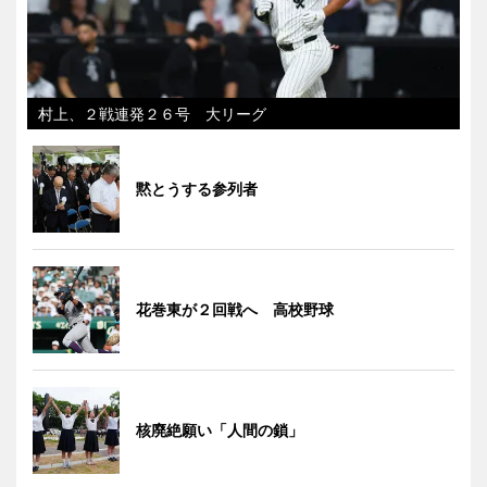
村上、２戦連発２６号 大リーグ
黙とうする参列者
花巻東が２回戦へ 高校野球
核廃絶願い「人間の鎖」