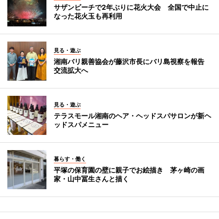
サザンビーチで2年ぶりに花火大会 全国で中止に
なった花火玉も再利用
見る・遊ぶ
湘南バリ親善協会が藤沢市長にバリ島視察を報告
交流拡大へ
見る・遊ぶ
テラスモール湘南のヘア・ヘッドスパサロンが新ヘ
ッドスパメニュー
暮らす・働く
平塚の保育園の壁に親子でお絵描き 茅ヶ崎の画
家・山中冨生さんと描く