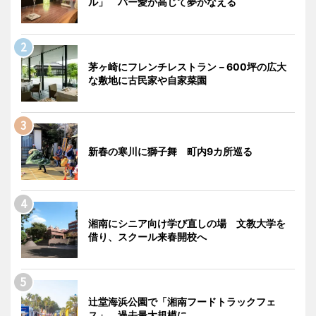
ル」 バー愛が高じて夢かなえる
茅ヶ崎にフレンチレストラン－600坪の広大
な敷地に古民家や自家菜園
新春の寒川に獅子舞 町内9カ所巡る
湘南にシニア向け学び直しの場 文教大学を
借り、スクール来春開校へ
辻堂海浜公園で「湘南フードトラックフェ
ス」 過去最大規模に