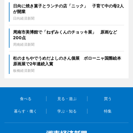
日向に焼き菓子とランチの店「ニック」 子育て中の母2人
が開業
日向経済新聞
周南市美博館で「ねずみくんのチョッキ展」 原画など
200点
周南経済新聞
杜のまちやでうめだよしのさん個展 ボローニャ国際絵本
原画展で2年連続入賞
板橋経済新聞
食べる
見る・遊ぶ
買う
暮らす・働く
学ぶ・知る
特集