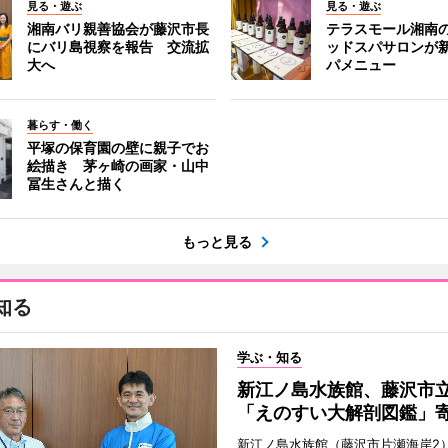
見る・遊ぶ
見る・遊ぶ
湘南バリ親善協会が藤沢市長
テラスモール湘南
にバリ島視察を報告 交流拡
ッドスパサロンが
大へ
パメニュー
暮らす・働く
平塚の保育園の壁に親子でお
絵描き 茅ヶ崎の画家・山中
冨生さんと描く
もっと見る
知る
学ぶ・知る
新江ノ島水族館、藤沢市
「えのすい大解剖図鑑」
新江ノ島水族館（藤沢市片瀬海岸2）