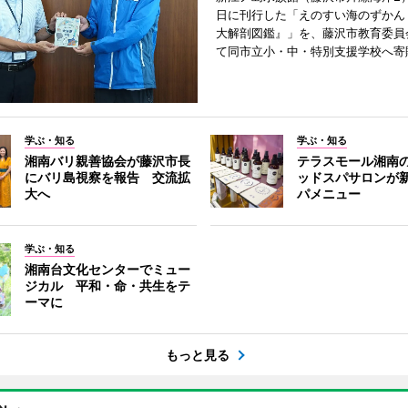
日に刊行した「えのすい海のずかん
大解剖図鑑』」を、藤沢市教育委員
て同市立小・中・特別支援学校へ寄
学ぶ・知る
学ぶ・知る
湘南バリ親善協会が藤沢市長
テラスモール湘南
にバリ島視察を報告 交流拡
ッドスパサロンが
大へ
パメニュー
学ぶ・知る
湘南台文化センターでミュー
ジカル 平和・命・共生をテ
ーマに
もっと見る