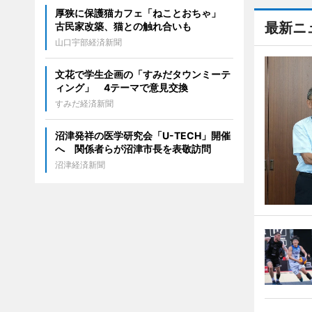
厚狭に保護猫カフェ「ねことおちゃ」
最新ニ
古民家改築、猫との触れ合いも
山口宇部経済新聞
文花で学生企画の「すみだタウンミーテ
ィング」 4テーマで意見交換
すみだ経済新聞
沼津発祥の医学研究会「U-TECH」開催
へ 関係者らが沼津市長を表敬訪問
沼津経済新聞