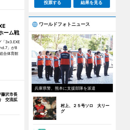
投票する
結果を見る
ワールドフォトニュース
XE
がホーム戦
3x3.EXE
und.7」が8
塚総合体育館
兵庫県警、熊本に支援部隊を派遣
が藤沢市長
告 交流拡
村上、２５号ソロ 大リー
グ