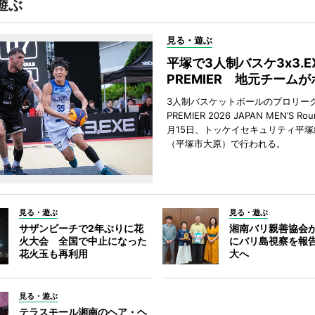
遊ぶ
見る・遊ぶ
平塚で3人制バスケ3x3.E
PREMIER 地元チーム
3人制バスケットボールのプロリーグ「
PREMIER 2026 JAPAN MEN’S Ro
月15日、トッケイセキュリティ平
（平塚市大原）で行われる。
見る・遊ぶ
見る・遊ぶ
サザンビーチで2年ぶりに花
湘南バリ親善協会
火大会 全国で中止になった
にバリ島視察を報
花火玉も再利用
大へ
見る・遊ぶ
テラスモール湘南のヘア・ヘ