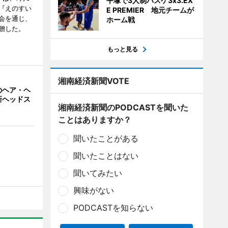
平塚で3人制バスケ3x3.EX
『えのすい
E PREMIER 地元チームが
会を通じ、
ホーム戦
贈した。
もっと見る
湘南経済新聞VOTE
のヘア・ヘ
新ヘッドス
湘南経済新聞のPODCASTを聞いた
ことはありますか？
聞いたことがある
聞いたことはない
聞いてみたい
興味がない
PODCASTを知らない