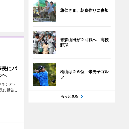
悠仁さま、朝食作りに参加
青森山田が２回戦へ 高校
野球
市長にバ
松山は２６位 米男子ゴル
大へ
フ
ドネシア・
長に報告し
もっと見る