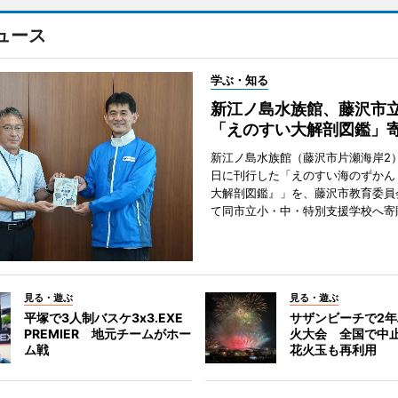
ュース
学ぶ・知る
新江ノ島水族館、藤沢市
「えのすい大解剖図鑑」
新江ノ島水族館（藤沢市片瀬海岸2）
日に刊行した「えのすい海のずかん
大解剖図鑑』」を、藤沢市教育委員
て同市立小・中・特別支援学校へ寄
見る・遊ぶ
見る・遊ぶ
平塚で3人制バスケ3x3.EXE
サザンビーチで2
PREMIER 地元チームがホー
火大会 全国で中
ム戦
花火玉も再利用