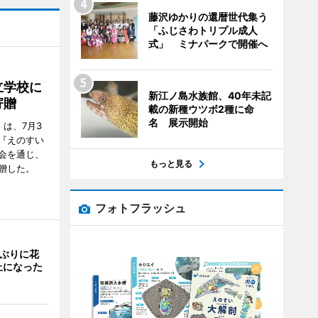
藤沢ゆかりの還暦世代集う
「ふじさわトリプル成人
式」 ミナパークで開催へ
立学校に
新江ノ島水族館、40年未記
寄贈
載の新種ウツボ2種に命
名 展示開始
は、7月3
『えのすい
会を通じ、
もっと見る
贈した。
フォトフラッシュ
年ぶりに花
止になった