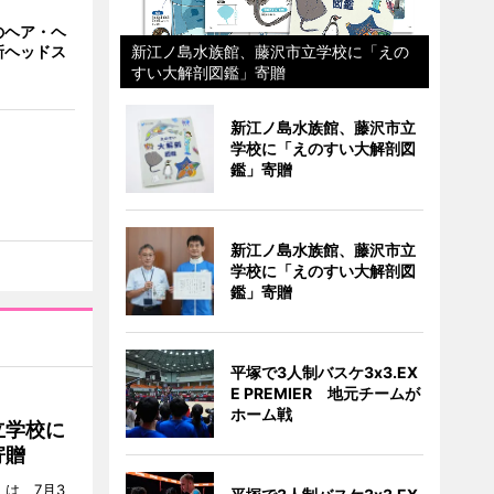
のヘア・ヘ
新ヘッドス
新江ノ島水族館、藤沢市立学校に「えの
すい大解剖図鑑」寄贈
新江ノ島水族館、藤沢市立
学校に「えのすい大解剖図
鑑」寄贈
新江ノ島水族館、藤沢市立
学校に「えのすい大解剖図
鑑」寄贈
平塚で3人制バスケ3x3.EX
E PREMIER 地元チームが
ホーム戦
立学校に
寄贈
は、7月3