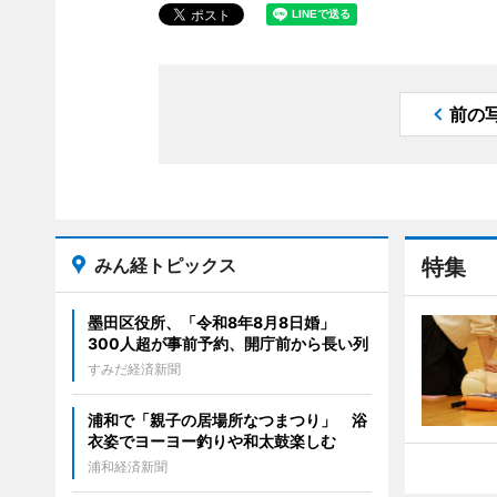
前の
みん経トピックス
特集
墨田区役所、「令和8年8月8日婚」
300人超が事前予約、開庁前から長い列
すみだ経済新聞
浦和で「親子の居場所なつまつり」 浴
衣姿でヨーヨー釣りや和太鼓楽しむ
浦和経済新聞