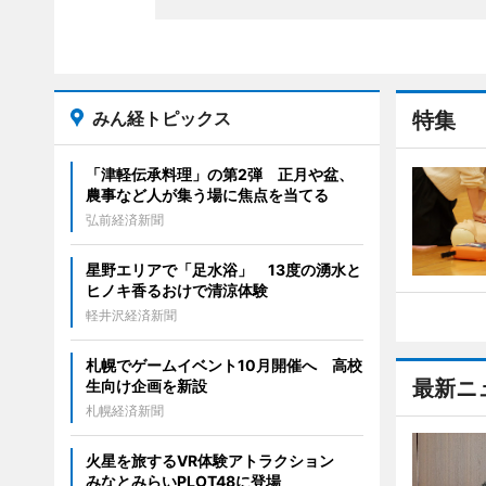
みん経トピックス
特集
「津軽伝承料理」の第2弾 正月や盆、
農事など人が集う場に焦点を当てる
弘前経済新聞
星野エリアで「足水浴」 13度の湧水と
ヒノキ香るおけで清涼体験
軽井沢経済新聞
札幌でゲームイベント10月開催へ 高校
最新ニ
生向け企画を新設
札幌経済新聞
火星を旅するVR体験アトラクション
みなとみらいPLOT48に登場