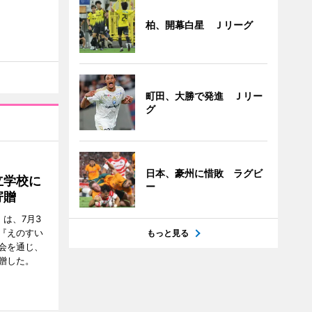
柏、開幕白星 Ｊリーグ
町田、大勝で発進 Ｊリー
グ
日本、豪州に惜敗 ラグビ
立学校に
ー
寄贈
は、7月3
『えのすい
もっと見る
会を通じ、
贈した。