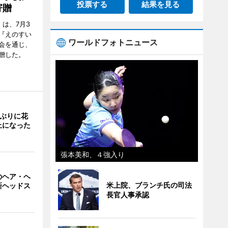
投票する
結果を見る
寄贈
は、7月3
『えのすい
ワールドフォトニュース
会を通じ、
贈した。
年ぶりに花
止になった
張本美和、４強入り
のヘア・ヘ
米上院、ブランチ氏の司法
新ヘッドス
長官人事承認