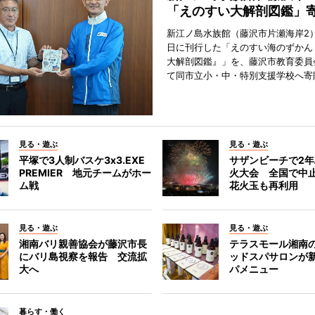
「えのすい大解剖図鑑」
新江ノ島水族館（藤沢市片瀬海岸2）
日に刊行した「えのすい海のずかん
大解剖図鑑』」を、藤沢市教育委員
て同市立小・中・特別支援学校へ寄
見る・遊ぶ
見る・遊ぶ
平塚で3人制バスケ3x3.EXE
サザンビーチで2
PREMIER 地元チームがホー
火大会 全国で中
ム戦
花火玉も再利用
見る・遊ぶ
見る・遊ぶ
湘南バリ親善協会が藤沢市長
テラスモール湘南
にバリ島視察を報告 交流拡
ッドスパサロンが
大へ
パメニュー
暮らす・働く